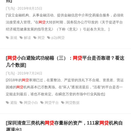
照]
[飞鸟] · 2019年8月15日
["设立金融机构、从事金融活动、提供金融信息中介和交易撮合服务，必须依
法接受准入管理。"在
网贷
大转折时期，国务院办公厅印发的《关于促进平台
经济规范健康发展的指导意见》（下称《意见》）引起各方关注。 ]
新规
解读
网贷
p2p网贷
[
网贷
小白避险武功秘籍（三）：
网贷
平台是否靠谱？看这
几个数据]
[飞鸟] · 2019年7月24日
[2018年的
网贷
寒潮已过，在重整治、严监管的洗礼下不合规、资质差、营运
困难的
网贷
机构基本已尽数离场。在“坏人”逐渐清退后，“活着”的平台是否一
定能走到最后，谁也不敢肯定。在瞬息万变的市场中行业风险也]
避险
网贷小白
网贷平台
网贷数据
[深圳清查三类机构
网贷
存量标的资产，111家
网贷
机构自
愿退出]