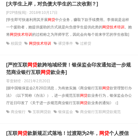
[大学生上岸，对负债大学生的二次收割？]
[P2P情报局] · 2018年10月17日
[学生即可快速利用其开展
网贷
中介业务，赚取下款手续费用。李倩就是这样
一个援助者，她提供援助的方式就是向负债学生提供此类的
网贷
技术培训
。她
将
网贷
技术培训
的过程称之为拜师学艺，因此会向每个前来学艺的学生收取]
校园贷
网贷技术培训
裸贷事件
过桥贷
[严控互联
网贷
款跨地域经营！银保监会印发通知进一步规
范商业银行互联
网贷
款业务]
零壹财经 · 2021年2月20日
[据中国银保监会2月20日消息，为有效实施《商业银行互联
网贷
款管理暂行办
法》（以下简称《办法》），进一步规范互联
网贷
款业务行为，银保监会办公
厅近日印发了《关于进一步规范商业银行互联
网贷
款业务的通知》（]
商业银行
互联网贷款
银保监会
商业银行互联网贷款规范
[互联
网贷
款新规正式落地！过渡期为2年，
网贷
个人授信