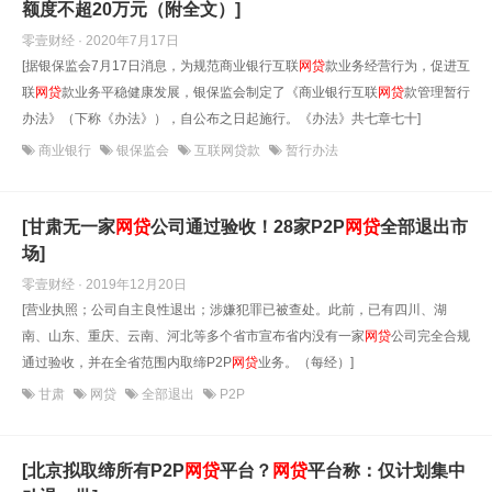
额度不超20万元（附全文）]
零壹财经 · 2020年7月17日
[据银保监会7月17日消息，为规范商业银行互联
网贷
款业务经营行为，促进互
联
网贷
款业务平稳健康发展，银保监会制定了《商业银行互联
网贷
款管理暂行
办法》（下称《办法》），自公布之日起施行。《办法》共七章七十]
商业银行
银保监会
互联网贷款
暂行办法
[甘肃无一家
网贷
公司通过验收！28家P2P
网贷
全部退出市
场]
零壹财经 · 2019年12月20日
[营业执照；公司自主良性退出；涉嫌犯罪已被查处。此前，已有四川、湖
南、山东、重庆、云南、河北等多个省市宣布省内没有一家
网贷
公司完全合规
通过验收，并在全省范围内取缔P2P
网贷
业务。（每经）]
甘肃
网贷
全部退出
P2P
[北京拟取缔所有P2P
网贷
平台？
网贷
平台称：仅计划集中