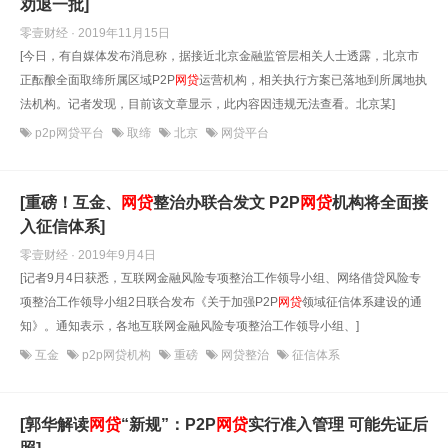
劝退一批]
零壹财经 · 2019年11月15日
[今日，有自媒体发布消息称，据接近北京金融监管层相关人士透露，北京市
正酝酿全面取缔所属区域P2P
网贷
运营机构，相关执行方案已落地到所属地执
法机构。记者发现，目前该文章显示，此内容因违规无法查看。北京某]
p2p网贷平台
取缔
北京
网贷平台
[重磅！互金、
网贷
整治办联合发文 P2P
网贷
机构将全面接
入征信体系]
零壹财经 · 2019年9月4日
[记者9月4日获悉，互联网金融风险专项整治工作领导小组、网络借贷风险专
项整治工作领导小组2日联合发布《关于加强P2P
网贷
领域征信体系建设的通
知》。通知表示，各地互联网金融风险专项整治工作领导小组、]
互金
p2p网贷机构
重磅
网贷整治
征信体系
[郭华解读
网贷
“新规”：P2P
网贷
实行准入管理 可能先证后