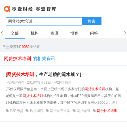
搜索
全部
机构
资讯
博客
问答
用户
为您搜索到
10082
条结果
网贷技术培训
-的相关资讯
[
网贷
技术培训
，生产老赖的流水线？]
[P2P情报局] · 2018年8月31日
· [P2P情报局]
[不仅仅局限于信息差，市面上已经出现了多家专门的
网贷
技术培训
机构。赵
老师是一家
网贷
技术培训
机构的招生老师，他向P2P情报局表示，其所在的培
训机构课程分为线上和线下两部分，其中线下的培训学员已达2000人。赵]
P2P网贷
风控漏洞
网贷灰产大军
网贷老哥
网贷技术培训