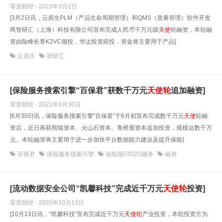
零壹财经 · 2023年3月2日
[3月2日讯，云原生PLM（产品生命周期管理）和QMS（质量管理）软件开发
商智研汇（上海）科技有限公司宣布完成人民币千万元级
天使
轮融资，本轮融
资由险峰长青K2VC领投，华汯投资跟投，资金将主要用于产品]
云原生
智研汇
[保险服务搜索引擎“百保君”获数千万元
天使
轮
追加融资]
零壹财经 · 2021年6月30日
[6月30日讯，保险服务搜索引擎“百保君”于6月初宣布完成数千万元
天使
轮融
资后，近日再获熊猫资本、火山石资本、青橙鹿资本追加投资，规模达数千万
元。本轮融资将主要用于进一步加快平台数据能力建设及提升保险]
百保君
保险服务搜索引擎
保险顾问O2O服务
融资
[流动数据安全公司“凯馨科技”完成近千万元
天使
轮
投资]
零壹财经 · 2020年10月13日
[10月13日讯，“凯馨科技”宣布完成近千万元
天使
轮
产业投资，本轮投资方为