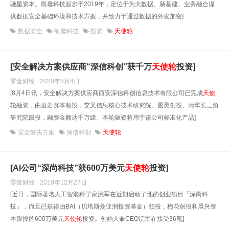
驰星资本。凯馨科技起步于2019年，定位于为大数据、新基建、业务融合提
供数据安全基础环境和技术方案，并致力于通过数据的外发加密]
数据安全
凯馨科技
投资
天使轮
[安全解决方案供应商“深信科创”获千万
天使
轮
投资]
零壹财经 · 2020年8月4日
[8月4日讯，安全解决方案供应商西安深信科创信息技术有限公司已完成
天使
轮融资，由度岩资本领投，交叉信息核心技术研究院、图灵创投、清华长三角
研究院跟投，融资金额达千万级。本轮融资将用于该公司标准化产品]
安全解决方案
深信科创
天使轮
[AI公司“深尚科技”获600万美元
天使
轮
投资]
零壹财经 · 2019年12月27日
[近日，国际著名人工智能科学家浣军在近期启动了他的创业项目「深尚科
技」，而且已获得由BAI（贝塔斯曼亚洲投资基金）领投，梅花创投和晨兴资
本跟投的600万美元
天使
轮
投资。创始人兼CEO浣军在接受36氪]