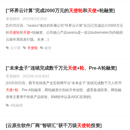
[“环界云计算”完成2000万元的
天使
轮
和
天使
+轮融资]
零壹财经 · 2023年5月25日
[5月25日讯，“sealos”项目的所属公司“环界云计算”近日已完成总计2000万元
的
天使
轮
和
天使
+轮融资。公司核心产品sealos是一款以kubernetes为内核的
云操作系统发行版。未来，]
云计算
天使轮
融资
[“未来盒子”连续完成数千万元
天使
+
轮
、Pre-A轮融资]
零壹财经 · 2023年10月30日
[10月30日讯，数字化快装产业互联网平台“未来盒子”连续完成数千万人民币
天使
+
轮
、Pre-A轮融资，两轮融资分别由天奇创投、盛景嘉成投资。两轮融
资将主要用于快装产品研发、BIM软件以及AIGC应用的]
A轮融资
[云原生软件厂商“智研汇”获千万级
天使
轮
投资]