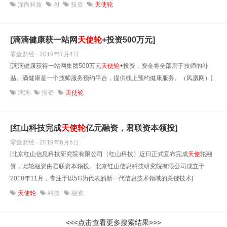
深尚科技
AI
投资
天使轮
[滴滴健康获一站网
天使
轮
+投资500万元]
零壹财经 · 2019年7月4日
[滴滴健康获得一站网集团500万元
天使
轮
+投资，资金将全部用于技师的补
贴。滴健康是一个技师服务预约平台，提供线上预约健康服务。（凤凰网）]
滴滴
投资
天使轮
[红山科技完成
天使
轮
亿元融资，君联资本领投]
零壹财经 · 2019年6月5日
[北京红山信息科技研究院有限公司（红山科技）近日正式宣布完成
天使
轮融
资，此轮融资由君联资本领投。北京红山信息科技研究院有限公司成立于
2018年11月，专注于以5G为代表的新一代信息技术领域的关键技术]
天使轮
科技
融资
<<<点击查看更多搜索结果>>>