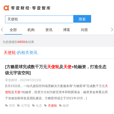
搜索
全部
机构
资讯
博客
问答
用户
为您搜索到
4659
条结果
天使轮
-的相关资讯
[方糖星球完成数千万元
天使
轮
及
天使
+轮融资，打造生态
级元宇宙空间]
零壹财经 · 2023年5月23日
[5月23日讯，一站式虚拟空间场景解决方案服务商“方糖星球”完成数千万元
天
使
轮
及
天使
+轮融资，投资方分别为新宜资本和凯辉基金，融资资金将重点用
于加速创新研发及团队建设。方糖星球成立于2021年10月，]
空间
元宇宙
生态
天使轮
融资