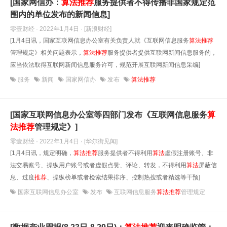
[国家网信办：
算法
推荐
服务提供者不得传播非国家规定范
围内的单位发布的新闻信息]
零壹财经 · 2022年1月4日
· [新浪财经]
[1月4日讯，国家互联网信息办公室有关负责人就《互联网信息服务
算法
推荐
管理规定》相关问题表示，
算法
推荐
服务提供者提供互联网新闻信息服务的，
应当依法取得互联网新闻信息服务许可，规范开展互联网新闻信息采编]
服务
新闻
国家网信办
发布
算法推荐
[国家互联网信息办公室等四部门发布《互联网信息服务
算
法
推荐
管理规定》]
零壹财经 · 2022年1月4日
· [华尔街见闻]
[1月4日讯，规定明确，
算法
推荐
服务提供者不得利用
算法
虚假注册账号、非
法交易账号、操纵用户账号或者虚假点赞、评论、转发，不得利用
算法
屏蔽信
息、过度
推荐
、操纵榜单或者检索结果排序、控制热搜或者精选等干预]
国家互联网信息办公室
发布
互联网信息服务
算法推荐
管理规定