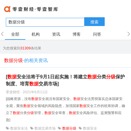
搜索
全部
机构
资讯
博客
问答
用户
为您搜索到
31309
条结果
数据分级
-的相关资讯
[
数据
安全法将于9月1日起实施！将建立
数据
分类
分级
保护
制度、培育
数据
交易市场]
零壹财经 · 2021年6月11日
[战略资源，没有
数据
安全就没有国家安全。
数据
安全法贯彻落实总体国家安
全观，聚焦
数据
安全领域的风险隐患，加强国家
数据
安全工作的统筹协调，确
立了
数据
分类
分级
管理，
数据
安全审查，
数据
安全风险评估、监测预警和应
急]
数据安全法
数据交易市场
数据分级
数据安全