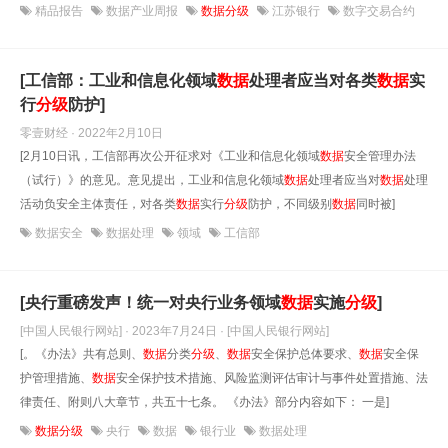
精品报告
数据产业周报
数据分级
江苏银行
数字交易合约
[工信部：工业和信息化领域
数据
处理者应当对各类
数据
实
行
分级
防护]
零壹财经 · 2022年2月10日
[2月10日讯，工信部再次公开征求对《工业和信息化领域
数据
安全管理办法
（试行）》的意见。意见提出，工业和信息化领域
数据
处理者应当对
数据
处理
活动负安全主体责任，对各类
数据
实行
分级
防护，不同级别
数据
同时被]
数据安全
数据处理
领域
工信部
[央行重磅发声！统一对央行业务领域
数据
实施
分级
]
[中国人民银行网站] · 2023年7月24日
· [中国人民银行网站]
[。《办法》共有总则、
数据
分类
分级
、
数据
安全保护总体要求、
数据
安全保
护管理措施、
数据
安全保护技术措施、风险监测评估审计与事件处置措施、法
律责任、附则八大章节，共五十七条。 《办法》部分内容如下： 一是]
数据分级
央行
数据
银行业
数据处理