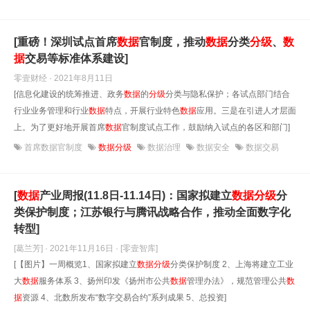
[重磅！深圳试点首席
数据
官制度，推动
数据
分类
分级
、
数
据
交易等标准体系建设]
零壹财经 · 2021年8月11日
[信息化建设的统筹推进、政务
数据
的
分级
分类与隐私保护；各试点部门结合
行业业务管理和行业
数据
特点，开展行业特色
数据
应用。三是在引进人才层面
上。为了更好地开展首席
数据
官制度试点工作，鼓励纳入试点的各区和部门]
首席数据官制度
数据分级
数据治理
数据安全
数据交易
[
数据
产业周报(11.8日-11.14日)：国家拟建立
数据
分级
分
类保护制度；江苏银行与腾讯战略合作，推动全面数字化
转型]
[葛兰芳] · 2021年11月16日
· [零壹智库]
[【图片】一周概览1、国家拟建立
数据
分级
分类保护制度 2、上海将建立工业
大
数据
服务体系 3、扬州印发《扬州市公共
数据
管理办法》，规范管理公共
数
据
资源 4、北数所发布“数字交易合约”系列成果 5、总投资]