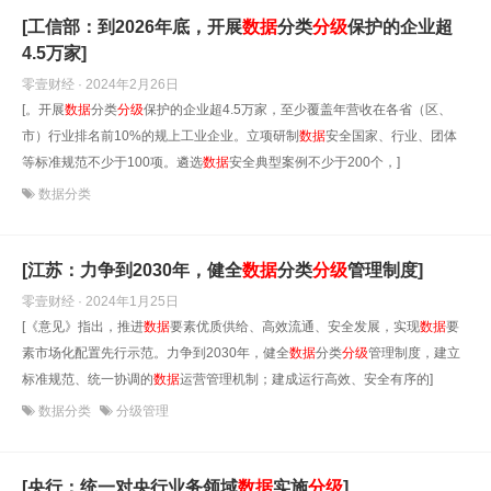
[工信部：到2026年底，开展
数据
分类
分级
保护的企业超
4.5万家]
零壹财经 · 2024年2月26日
[。开展
数据
分类
分级
保护的企业超4.5万家，至少覆盖年营收在各省（区、
市）行业排名前10%的规上工业企业。立项研制
数据
安全国家、行业、团体
等标准规范不少于100项。遴选
数据
安全典型案例不少于200个，]
数据分类
[江苏：力争到2030年，健全
数据
分类
分级
管理制度]
零壹财经 · 2024年1月25日
[《意见》指出，推进
数据
要素优质供给、高效流通、安全发展，实现
数据
要
素市场化配置先行示范。力争到2030年，健全
数据
分类
分级
管理制度，建立
标准规范、统一协调的
数据
运营管理机制；建成运行高效、安全有序的]
数据分类
分级管理
[央行：统一对央行业务领域
数据
实施
分级
]