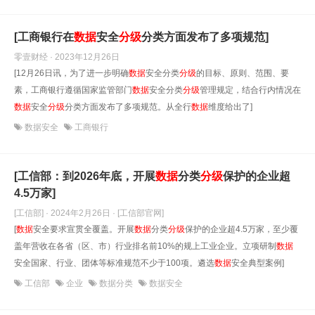
[工商银行在
数据
安全
分级
分类方面发布了多项规范]
零壹财经 · 2023年12月26日
[12月26日讯，为了进一步明确
数据
安全分类
分级
的目标、原则、范围、要
素，工商银行遵循国家监管部门
数据
安全分类
分级
管理规定，结合行内情况在
数据
安全
分级
分类方面发布了多项规范。从全行
数据
维度给出了]
数据安全
工商银行
[工信部：到2026年底，开展
数据
分类
分级
保护的企业超
4.5万家]
[工信部] · 2024年2月26日
· [工信部官网]
[
数据
安全要求宣贯全覆盖。开展
数据
分类
分级
保护的企业超4.5万家，至少覆
盖年营收在各省（区、市）行业排名前10%的规上工业企业。立项研制
数据
安全国家、行业、团体等标准规范不少于100项。遴选
数据
安全典型案例]
工信部
企业
数据分类
数据安全