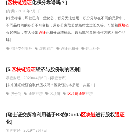
[
区块链
通
证
化积分靠谱吗？]
[肖飒] · 2020年7月1日
[相应标准，即使已有一些储备，积分无法使用；积分分散在不同的品牌中，
不同品牌间的积分不可交换；用积分索取奖励耗时太过长久等。可随着
区块链
火起来后，有人提出
通
证
化积分系统概念。该系统的具体操作方式为每个品
牌]
网络支付业务
虚拟财产
通证化积分
链上积分
[5.
区块链
通
证
经济与股份制的区别]
零壹财经 · 2020年4月6日
· [零壹智库]
[未来通证经济会取代股权吗？区块链的本质是：共赢！]
股份制
通证经济
区块链
区块链通证
经济
[瑞士证交所将利用基于R3的Corda
区块链
进行股权
通
证
化]
零壹财经 · 2019年3月7日