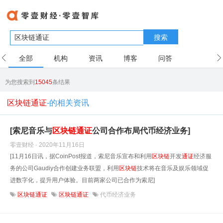
搜索
全部
机构
资讯
博客
问答
用户
为您搜索到
15045
条结果
区块链通证
-的相关资讯
[索尼音乐与
区块链
通
证
公司合作布局代币经济业务]
零壹财经 · 2020年11月16日
[11月16日讯，据CoinPost报道，索尼音乐宣布和利用
区块链
开发
通
证
经济服
务的公司Gaudiy合作创建业务联盟，利用
区块链
技术将在音乐及娱乐领域促
进数字化，提升用户体验。目前两家公司已合作为索尼]
区块链通证
区块链通证
代币经济业务