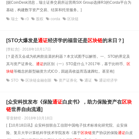
[据CoinDesk消息，瑞士证券交易所运营商SIX Group选择R3的Corda平台为
基础，构建数字资产交易、结算和托管服务。]
瑞士
r3
股权
corda
区块链
[STO大爆发是
通
证
经济学的福音还是
区块链
的末日？]
[李虹含] · 2018年10月17日
[？是否又会成为机构割韭菜的利器？本文试图予以解答。一、STO的界定及
其与资产证券化、
通
证
的区别（一）STO是什么？2017年，基于比特币、
区
块链
等概念的新型融资方式ICO，因超高收益而迅速蹿红。甚至有]
STO
区块链金融创新
资产证券化
通证
通证经济学
[众安科技发布《保险
通
证
白皮书》，助力保险资产在
区块
链
世界自由流通]
零壹财经 · 2018年10月18日
[【10月18日讯】众安科技联合工信部中国电子技术标准化研究院、众安保
险、复旦大学计算机科学技术学院发布《基于
区块链
资产协议的保险
通
证
白皮