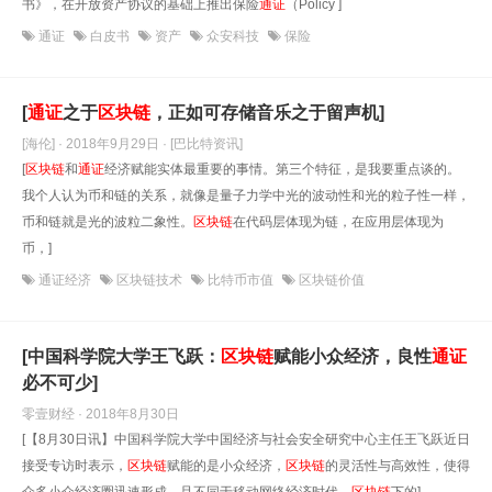
书》，在开放资产协议的基础上推出保险
通
证
（Policy ]
通证
白皮书
资产
众安科技
保险
[
通
证
之于
区块链
，正如可存储音乐之于留声机]
[海伦] · 2018年9月29日
· [巴比特资讯]
[
区块链
和
通
证
经济赋能实体最重要的事情。第三个特征，是我要重点谈的。
我个人认为币和链的关系，就像是量子力学中光的波动性和光的粒子性一样，
币和链就是光的波粒二象性。
区块链
在代码层体现为链，在应用层体现为
币，]
通证经济
区块链技术
比特币市值
区块链价值
[中国科学院大学王飞跃：
区块链
赋能小众经济，良性
通
证
必不可少]
零壹财经 · 2018年8月30日
[【8月30日讯】中国科学院大学中国经济与社会安全研究中心主任王飞跃近日
接受专访时表示，
区块链
赋能的是小众经济，
区块链
的灵活性与高效性，使得
众多小众经济圈迅速形成。且不同于移动网络经济时代，
区块链
下的]