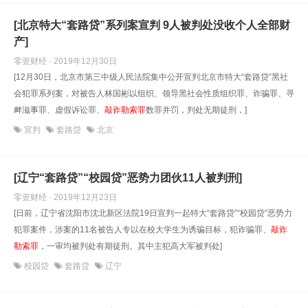
[北京特大“套路贷”系列案宣判 9人被判处没收个人全部财
产]
零壹财经 · 2019年12月30日
[12月30日，北京市第三中级人民法院集中公开宣判北京市特大“套路贷”黑社
会犯罪系列案，对被告人林国彬以组织、领导黑社会性质组织罪、诈骗罪、寻
衅滋事罪、虚假诉讼罪、
敲诈勒索罪
数罪并罚，判处无期徒刑，]
宣判
套路贷
北京
[辽宁“套路贷”“校园贷”恶势力团伙11人被判刑]
零壹财经 · 2019年12月23日
[日前，辽宁省沈阳市沈北新区法院19日宣判一起特大“套路贷”“校园贷”恶势力
犯罪案件，涉案的11名被告人专以在校大学生为诱骗目标，犯诈骗罪、
敲诈
勒索罪
，一审均被判处有期徒刑。其中主犯高大军被判处]
校园贷
套路贷
辽宁