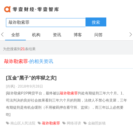
搜索
全部
机构
资讯
博客
问答
用户
为您搜索到
21
条结果
敲诈勒索罪
-的相关资讯
[互金“黑子”的牢狱之灾]
[肖飒] · 2018年9月28日
[敲诈勒索P2P网贷平台，最终被以
敲诈勒索罪
判处有期徒刑三年六个月。1、
司法判决的良好社会效果看到三年六个月的刑期，法律人不禁心有灵犀，三年
有期徒刑是有机会缓刑（不用被羁押在看守所、监狱），而三年以上必然要
吃]
南山区人民法院
敲诈勒索罪
网络诽谤
金融照妖镜