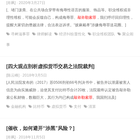
[肖飒] · 2020年3月27日
[、堵门泼粪、在公共场合穿带有侮辱性语言的服装、饰品等。职业维权或非
理性维权，可能会反噬自己，构成侮辱罪、
敲诈勒索罪
，我们呼吁回归理性，
提醒大家切勿僭越法律，合法表达诉求。“披麻戴孝”涉嫌侮辱罪送花圈、]
寻衅滋事罪
律师解读
经济纠纷显性化
职业维权团队
聚众闹
事
[四大观点剖析虚拟货币交易之法院裁判]
[陈云峰] · 2018年3月5日
[人民法院发布的（2017）苏0506刑初66号判决书中，被告并以泄露被害人
信息为由实施威胁，迫使其支付比特币合计20枚，法院最终认定被告敲诈勒
索公私财物，数额巨大，其行为均已构成
敲诈勒索罪
。我国刑法及]
金融机构
比特币
虚拟货币
支付
清算
[催收，如何避开“涉黑”风险？]
[肖飒] · 2018年11月5日