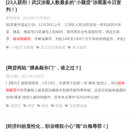
[23人获刑！武汉涉案人数最多的“小额贷”涉黑案今日宣
判！]
零壹财经 · 2018年12月26日
[犯罪案件提起公诉。12月26日上午，江岸区人民法院首批一审判决其中张
某、魏某、梅某等23名被告人犯组织、领导黑社会性质组织罪，强迫交易
罪、
敲诈勒索罪
、寻衅滋事罪，判处14年至1年8个月不等的有期徒刑，并处]
"小额贷”涉黑案
武汉市扫黑除恶
暴力敛财
[网贷再陷 “裸条敲诈门”，谁之过？]
[陈云峰] · 2017年2月8日
[【图片】据新闻报道，1月19日，甘肃警方抓获一名“裸条”放贷人，并以
敲诈
勒索罪
对犯罪嫌疑人杨某因涉嫌敲诈勒索而被刑事拘留。这是目前媒体披露的
首例“裸条”放贷人被刑拘案件。所幸本次事件与2016年以来]
借贷宝
网贷
裸条
勒索
互联网金融
[经济纠纷显性化，职业维权小心"闹"出侮辱罪！]