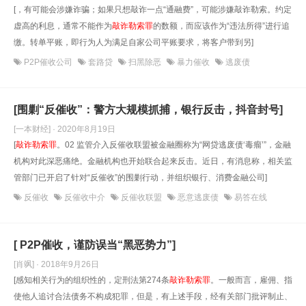
[，有可能会涉嫌诈骗；如果只想敲诈一点“通融费”，可能涉嫌敲诈勒索。约定
虚高的利息，通常不能作为
敲诈勒索罪
的数额，而应该作为“违法所得”进行追
缴。转单平账，即行为人为满足自家公司平账要求，将客户带到另]
P2P催收公司
套路贷
扫黑除恶
暴力催收
逃废债
[围剿“反催收”：警方大规模抓捕，银行反击，抖音封号]
[一本财经] · 2020年8月19日
[
敲诈勒索罪
。02 监管介入反催收联盟被金融圈称为“网贷逃废债‘毒瘤’”，金融
机构对此深恶痛绝。金融机构也开始联合起来反击。近日，有消息称，相关监
管部门已开启了针对“反催收”的围剿行动，并组织银行、消费金融公司]
反催收
反催收中介
反催收联盟
恶意逃废债
易答在线
[ P2P催收，谨防误当“黑恶势力”]
[肖飒] · 2018年9月26日
[感知相关行为的组织性的，定刑法第274条
敲诈勒索罪
。一般而言，雇佣、指
使他人追讨合法债务不构成犯罪，但是，有上述手段，经有关部门批评制止、