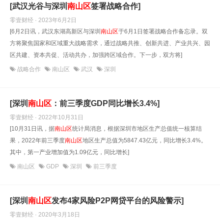
[武汉光谷与深圳
南山区
签署战略合作]
零壹财经 · 2023年6月2日
[6月2日讯，武汉东湖高新区与深圳
南山区
于6月1日签署战略合作备忘录。双
方将聚焦国家和区域重大战略需求，通过战略共推、创新共进、产业共兴、园
区共建、资本共促、活动共办，加强跨区域合作。下一步，双方将]
战略合作
南山区
武汉
深圳
[深圳
南山区
：前三季度GDP同比增长3.4%]
零壹财经 · 2022年10月31日
[10月31日讯，据
南山区
统计局消息，根据深圳市地区生产总值统一核算结
果，2022年前三季度
南山区
地区生产总值为5847.43亿元，同比增长3.4%。
其中，第一产业增加值为1.09亿元，同比增长]
南山区
GDP
深圳
前三季度
[深圳
南山区
发布4家风险P2P网贷平台的风险警示]
零壹财经 · 2020年3月18日