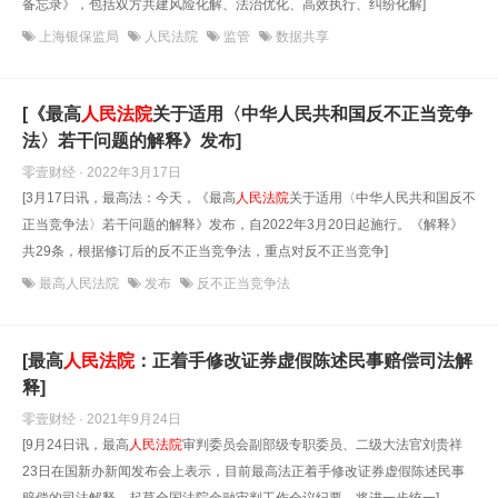
备忘录》，包括双方共建风险化解、法治优化、高效执行、纠纷化解]
上海银保监局
人民法院
监管
数据共享
[《最高
人民法院
关于适用〈中华人民共和国反不正当竞争
法〉若干问题的解释》发布]
零壹财经 · 2022年3月17日
[3月17日讯，最高法：今天，《最高
人民法院
关于适用〈中华人民共和国反不
正当竞争法〉若干问题的解释》发布，自2022年3月20日起施行。《解释》
共29条，根据修订后的反不正当竞争法，重点对反不正当竞争]
最高人民法院
发布
反不正当竞争法
[最高
人民法院
：正着手修改证券虚假陈述民事赔偿司法解
释]
零壹财经 · 2021年9月24日
[9月24日讯，最高
人民法院
审判委员会副部级专职委员、二级大法官刘贵祥
23日在国新办新闻发布会上表示，目前最高法正着手修改证券虚假陈述民事
赔偿的司法解释，起草全国法院金融审判工作会议纪要，将进一步统一]