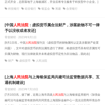
正式开业，总部落地于上海杨浦区，开业后将专注服务于科技型中小企业。]
科技银行
硅谷银行
银监会
筹建
合资银行
[中国
人民法院
：虚拟货币属合法财产，涉案款物不可一律
予以没收或者发还]
零壹财经 · 2023年9月1日
[9月1日讯，中国
人民法院
报刊文《虚拟货币的财物属性认定及涉案财产处置
问题》，文中对虚拟货币的刑法属性进行了辨析，称虚拟货币具有经济属性可
归属为财物、现行法律政策并未将虚拟货币定性为非法物品，因此在]
财产
虚拟货币
人民法院
[上海
人民法院
与上海银保监局共建司法监管数据共享、互
通机制建设]
零壹财经 · 2023年7月10日
[7月10日讯，据了解，近期上海市高级
人民法院
与上海银保监局签约《加强金
融司法与金融监管有效协同共同营造上海国际金融中心一流法治营商环境合作