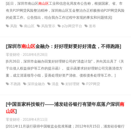
[近日，深圳市南山区
南山区
工业和信息化局发布公告称，根据国家、省、市
有关P2P网贷风险整治精神，深圳南山区互金整治办正积极推动P2P网贷风险
的处置工作。公告指出，结合我办工作过程中发现的事实和问题情况]
风险
南山区
风险警示
p2p网贷平台
发布
[深圳市
南山区
金融办：好好理财要好好清盘，不得跑路]
零壹财经 · 2018年6月28日
[6月26日，深圳市金融办回复好好理财公司的“清盘计划”，并向其出具了《关
于出借人权益保护等工作的提示函》。 提示函要求好好理财公司完善清偿方
案，成立清退领导小组，妥善处理好资产清收、债权债务处理等工作。]
不跑路
深圳金融办
清盘
好好理财
P2P网贷
[中国首家科技银行——浦发硅谷银行有望年底落户深圳
南
山区
]
零壹财经 · 2018年4月11日
[2011年11月该行获得中国银监会批准筹建；2012年8月15日，浦发硅谷银行