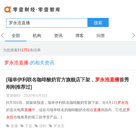
搜索
全部
机构
资讯
博客
问答
用户
为您搜索到
1751
条结果
罗永浩直播
-的相关资讯
[瑞幸伊利联名咖啡酸奶官方旗舰店下架，
罗永浩
直播
首秀
刚刚推荐过]
零壹财经 · 2020年4月3日
[4月3日讯，据媒体报道，瑞幸伊利联名咖啡酸奶官旗下架。在4月1日
罗永浩
的首次电商
直播
中，这款与瑞幸联名的咖啡酸奶全程在
直播
画面内，它也是
罗
永浩
当晚推荐的第三款带货产品。]
直播
下架
伊利
罗永浩