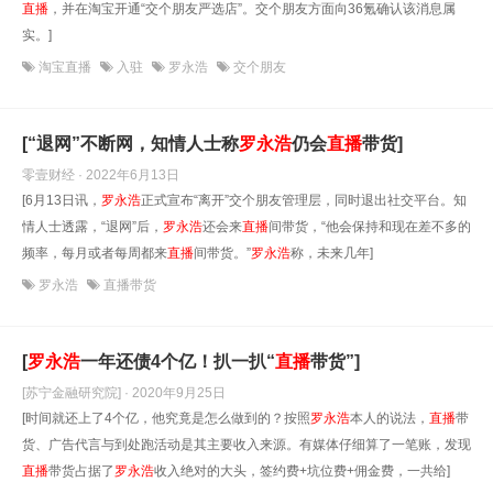
直播
，并在淘宝开通“交个朋友严选店”。交个朋友方面向36氪确认该消息属
实。]
淘宝直播
入驻
罗永浩
交个朋友
[“退网”不断网，知情人士称
罗永浩
仍会
直播
带货]
零壹财经 · 2022年6月13日
[6月13日讯，
罗永浩
正式宣布“离开”交个朋友管理层，同时退出社交平台。知
情人士透露，“退网”后，
罗永浩
还会来
直播
间带货，“他会保持和现在差不多的
频率，每月或者每周都来
直播
间带货。”
罗永浩
称，未来几年]
罗永浩
直播带货
[
罗永浩
一年还债4个亿！扒一扒“
直播
带货”]
[苏宁金融研究院] · 2020年9月25日
[时间就还上了4个亿，他究竟是怎么做到的？按照
罗永浩
本人的说法，
直播
带
货、广告代言与到处跑活动是其主要收入来源。有媒体仔细算了一笔账，发现
直播
带货占据了
罗永浩
收入绝对的大头，签约费+坑位费+佣金费，一共给]