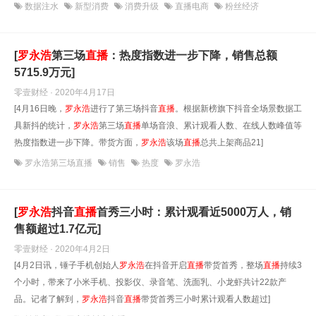
数据注水
新型消费
消费升级
直播电商
粉丝经济
[
罗永浩
第三场
直播
：热度指数进一步下降，销售总额
5715.9万元]
零壹财经 · 2020年4月17日
[4月16日晚，
罗永浩
进行了第三场抖音
直播
。根据新榜旗下抖音全场景数据工
具新抖的统计，
罗永浩
第三场
直播
单场音浪、累计观看人数、在线人数峰值等
热度指数进一步下降。带货方面，
罗永浩
该场
直播
总共上架商品21]
罗永浩第三场直播
销售
热度
罗永浩
[
罗永浩
抖音
直播
首秀三小时：累计观看近5000万人，销
售额超过1.7亿元]
零壹财经 · 2020年4月2日
[4月2日讯，锤子手机创始人
罗永浩
在抖音开启
直播
带货首秀，整场
直播
持续3
个小时，带来了小米手机、投影仪、录音笔、洗面乳、小龙虾共计22款产
品。记者了解到，
罗永浩
抖音
直播
带货首秀三小时累计观看人数超过]