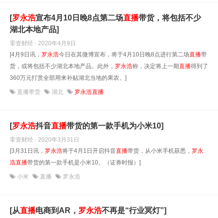
[
罗永浩
宣布4月10日晚8点第二场
直播
带货，将包括不少
湖北本地产品]
零壹财经 · 2020年4月9日
[4月9日讯，
罗永浩
今日在其微博宣布，将于4月10日晚8点进行第二场
直播
带
货，或将包括不少湖北本地产品。此外，
罗永浩
称，决定将上一期
直播
得到了
360万元打赏全部用来补贴湖北当地的果农。]
直播带货
湖北
罗永浩直播
[
罗永浩
抖音
直播
带货的第一款手机为小米10]
零壹财经 · 2020年3月31日
[3月31日讯，
罗永浩
将于4月1日开启抖音
直播
带货，从小米手机获悉，
罗永
浩
直播
带货的第一款手机是小米10。（证券时报）]
小米
直播
罗永浩
[从
直播
电商到AR，
罗永浩
不再是“行业冥灯”]