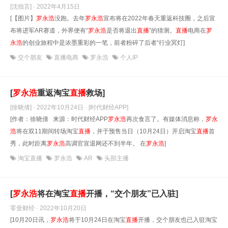
[沈拙言] · 2022年4月15日
[【图片】
罗永浩
没跑。去年
罗永浩
宣布将在2022年春天重返科技圈，之后宣
布将进军AR赛道，外界便有“
罗永浩
是否将退出
直播
”的猜测。
直播
电商在
罗
永浩
的创业旅程中是浓墨重彩的一笔，前者粉碎了后者“行业冥灯]
交个朋友
直播电商
罗永浩
个人IP
[
罗永浩
重返淘宝
直播
救场]
[徐晓倩] · 2022年10月24日
· [时代财经APP]
[作者：徐晓倩 来源：时代财经APP
罗永浩
再次食言了。有媒体消息称，
罗永
浩
将在双11期间转场淘宝
直播
，并于预售当日（10月24日）开启淘宝
直播
首
秀，此时距离
罗永浩
高调官宣退网还不到半年。 在
罗永浩
]
淘宝直播
罗永浩
AR
头部主播
[
罗永浩
将在淘宝
直播
开播，“交个朋友”已入驻]
零壹财经 · 2022年10月20日
[10月20日讯，
罗永浩
将于10月24日在淘宝
直播
开播，交个朋友也已入驻淘宝