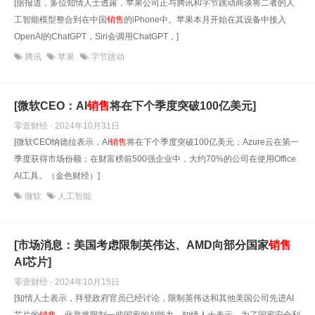
[据报道，多位知情人士透露，苹果公司正与腾讯和字节跳动商谈将二者的人
工智能模型整合到在中国
销售
的iPhone中。苹果本月开始在其设备中接入
OpenAI的ChatGPT，Siri会调用ChatGPT，]
腾讯
苹果
字节跳动
[微软CEO：AI
销售
将在下个季度突破100亿美元]
零壹财经 · 2024年10月31日
[微软CEO纳德拉表示，AI
销售
将在下个季度突破100亿美元；Azure云在第一
季度获得市场份额；在财富榜前500强企业中，大约70%的公司在使用Office
AI工具。（金色财经）]
微软
人工智能
[市场消息：美国考虑限制英伟达、AMD向部分国家
销售
AI芯片]
零壹财经 · 2024年10月15日
[知情人士表示，拜登政府官员已经讨论，限制英伟达和其他美国公司先进AI
芯片的
销售
，此举将限制一些国家的AI能力。知情人士表示，为了国家安全利