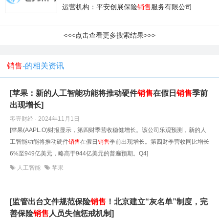
运营机构：平安创展保险
销售
服务有限公司
<<<点击查看更多搜索结果>>>
销售
-的相关资讯
[苹果：新的人工智能功能将推动硬件
销售
在假日
销售
季前
出现增长]
零壹财经 · 2024年11月1日
[苹果(AAPL.O)财报显示，第四财季营收稳健增长。该公司乐观预测，新的人
工智能功能将推动硬件
销售
在假日
销售
季前出现增长。第四财季营收同比增长
6%至949亿美元，略高于944亿美元的普遍预期。Q4]
人工智能
苹果
[监管出台文件规范保险
销售
！北京建立“灰名单”制度，完
善保险
销售
人员失信惩戒机制]