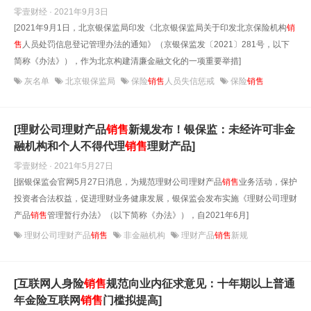
零壹财经 · 2021年9月3日
[2021年9月1日，北京银保监局印发《北京银保监局关于印发北京保险机构
销
售
人员处罚信息登记管理办法的通知》（京银保监发〔2021〕281号，以下
简称《办法》），作为北京构建清廉金融文化的一项重要举措]
灰名单
北京银保监局
保险
销售
人员失信惩戒
保险
销售
[理财公司理财产品
销售
新规发布！银保监：未经许可非金
融机构和个人不得代理
销售
理财产品]
零壹财经 · 2021年5月27日
[据银保监会官网5月27日消息，为规范理财公司理财产品
销售
业务活动，保护
投资者合法权益，促进理财业务健康发展，银保监会发布实施《理财公司理财
产品
销售
管理暂行办法》（以下简称《办法》），自2021年6月]
理财公司理财产品
销售
非金融机构
理财产品
销售
新规
[互联网人身险
销售
规范向业内征求意见：十年期以上普通
年金险互联网
销售
门槛拟提高]