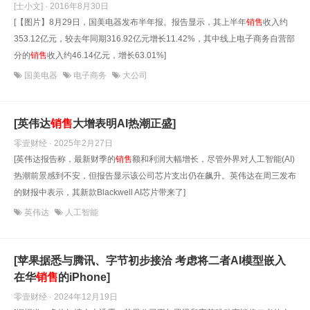
[士小文] · 2016年8月30日
[【图片】8月29日，国美电器发布半年报。报告显示，其上半年
销售
收入约
353.12亿元，较去年同期316.92亿元增长11.42%，其中线上电子商务自营部
分的
销售
收入约46.14亿元，增长63.01%]
国美电器
电子商务
大公司
[英伟达
销售
大增表明AI热潮正盛]
零壹财经 · 2025年2月27日
[英伟达报告称，最新财季的
销售
额和利润大幅增长，尽管外界对人工智能(AI)
热潮前景感到不安，但报告显示该公司芯片支出仍在飙升。英伟达在周三发布
的财报中表示，其新款Blackwell AI芯片带来了]
英伟达
人工智能
[苹果据悉与腾讯、字节初步接洽 考虑将二者AI模型嵌入
在华
销售
的iPhone]
零壹财经 · 2024年12月19日