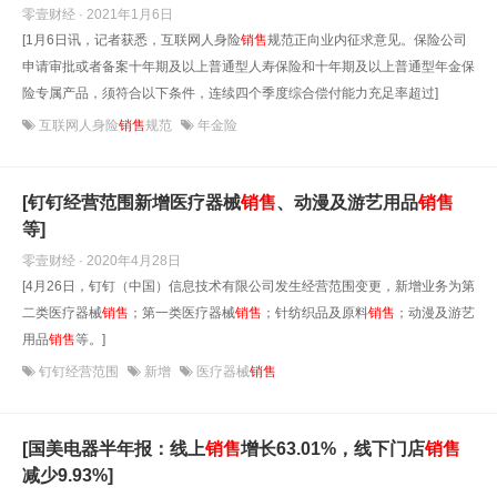
零壹财经 · 2021年1月6日
[1月6日讯，记者获悉，互联网人身险
销售
规范正向业内征求意见。保险公司
申请审批或者备案十年期及以上普通型人寿保险和十年期及以上普通型年金保
险专属产品，须符合以下条件，连续四个季度综合偿付能力充足率超过]
互联网人身险
销售
规范
年金险
[钉钉经营范围新增医疗器械
销售
、动漫及游艺用品
销售
等]
零壹财经 · 2020年4月28日
[4月26日，钉钉（中国）信息技术有限公司发生经营范围变更，新增业务为第
二类医疗器械
销售
；第一类医疗器械
销售
；针纺织品及原料
销售
；动漫及游艺
用品
销售
等。]
钉钉经营范围
新增
医疗器械
销售
[国美电器半年报：线上
销售
增长63.01%，线下门店
销售
减少9.93%]