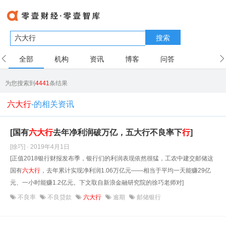
搜索
全部
机构
资讯
博客
问答
用户
为您搜索到
4441
条结果
六大行
-的相关资讯
[国有
六大
行
去年净利润破万亿，五大行不良率下
行
]
[徐巧] · 2019年4月1日
[正值2018银行财报发布季，银行们的利润表现依然很猛，工农中建交邮储这
国有
六大
行
，去年累计实现净利润1.06万亿元——相当于平均一天能赚29亿
元、一小时能赚1.2亿元。下文取自新浪金融研究院的徐巧老师对]
不良率
不良贷款
六大行
逾期
邮储银行