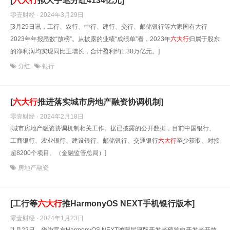
[
六大
行
拟大手笔分红4134亿元]
零壹财经 · 2024年3月29日
[3月29日讯，工行、农行、中行、建行、交行、邮储银行等六家国有大行
2023年年报悉数“放榜”。从披露的业绩“成绩单”看，2023年
六大
行
归属于股东
的净利润均实现同比正增长，合计盈利约1.38万亿元。]
分红
银行
[
六大
行
推进落实城市房地产融资协调机制]
零壹财经 · 2024年2月18日
[城市房地产融资协调机制相关工作。据已披露的公开数据，目前中国银行、
工商银行、农业银行、建设银行、邮储银行、交通银行
六大
行
至少获取、对接
超8200个项目。（金融监管总局）]
房地产融资
[工行等
六大
行
推HarmonyOS NEXT手机银行版本]
零壹财经 · 2024年1月23日
[1月22日，华为宣布HarmonyOS NEXT鸿蒙星河版开发者预览向开发者开放