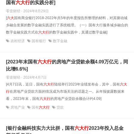
国有
六大
行
的实践分析]
零壹财经 · 2024年8月29日
[
六大
国有商业银行2018-2022年共5年的年度报告所整理的材料，对其驱动城
乡融合发展的数字金融实践进行了系统梳理。（一）国有大行服务城乡融合的
数字金融实践方式在
六大
行
的数字金融实践中，其通过数字金融]
农村经济
国有银行
数字金融
[2023年末国有
六大
行
的房地产业贷款余额4.09万亿元，同
比增6.6%]
零壹财经 · 2024年4月7日
[4月7日讯，近日，国有
六大
行
陆续举行2023年业绩发布会，其中，国有
六大
行
在房地产业贷款方面的情况成为市场关注的话题之一。从年报披露数据来
看，2023年末，国有
六大
行
的房地产业贷款余额合计约4.09]
房地产业
国有
六大行
贷款
[银行金融科技实力大比拼，国有
六大
行
2023年投入总金