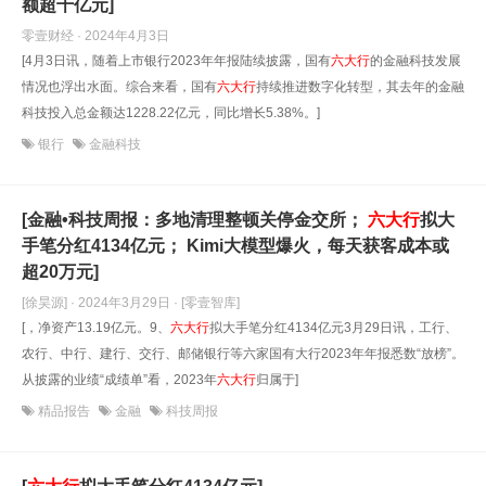
额超千亿元]
零壹财经 · 2024年4月3日
[4月3日讯，随着上市银行2023年年报陆续披露，国有
六大
行
的金融科技发展
情况也浮出水面。综合来看，国有
六大
行
持续推进数字化转型，其去年的金融
科技投入总金额达1228.22亿元，同比增长5.38%。]
银行
金融科技
[金融•科技周报：多地清理整顿关停金交所；
六大
行
拟大
手笔分红4134亿元； Kimi大模型爆火，每天获客成本或
超20万元]
[徐昊源] · 2024年3月29日
· [零壹智库]
[，净资产13.19亿元。9、
六大
行
拟大手笔分红4134亿元3月29日讯，工行、
农行、中行、建行、交行、邮储银行等六家国有大行2023年年报悉数“放榜”。
从披露的业绩“成绩单”看，2023年
六大
行
归属于]
精品报告
金融
科技周报