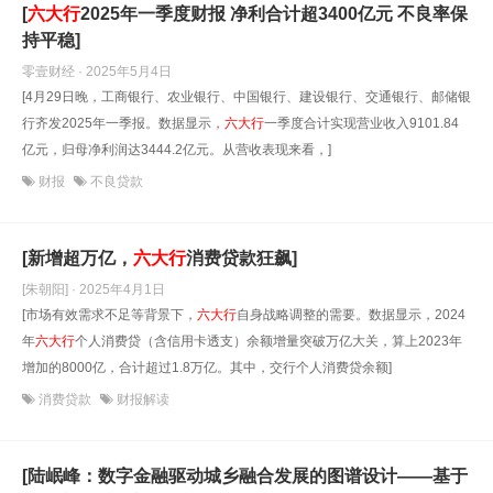
[
六大
行
2025年一季度财报 净利合计超3400亿元 不良率保
持平稳]
零壹财经 · 2025年5月4日
[4月29日晚，工商银行、农业银行、中国银行、建设银行、交通银行、邮储银
行齐发2025年一季报。数据显示，
六大
行
一季度合计实现营业收入9101.84
亿元，归母净利润达3444.2亿元。从营收表现来看，]
财报
不良贷款
[新增超万亿，
六大
行
消费贷款狂飙]
[朱朝阳] · 2025年4月1日
[市场有效需求不足等背景下，
六大
行
自身战略调整的需要。数据显示，2024
年
六大
行
个人消费贷（含信用卡透支）余额增量突破万亿大关，算上2023年
增加的8000亿，合计超过1.8万亿。其中，交行个人消费贷余额]
消费贷款
财报解读
[陆岷峰：数字金融驱动城乡融合发展的图谱设计——基于