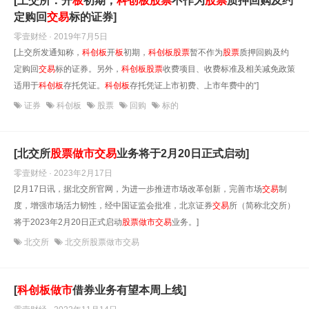
[上交所：开
板
初期，
科创
板
股票
不作为
股票
质押回购及约
定购回
交易
标的证券]
零壹财经 · 2019年7月5日
[上交所发通知称，
科创
板
开
板
初期，
科创
板
股票
暂不作为
股票
质押回购及约
定购回
交易
标的证券。另外，
科创
板
股票
收费项目、收费标准及相关减免政策
适用于
科创
板
存托凭证。
科创
板
存托凭证上市初费、上市年费中的“]
证券
科创板
股票
回购
标的
[北交所
股票
做
市
交易
业务将于2月20日正式启动]
零壹财经 · 2023年2月17日
[2月17日讯，据北交所官网，为进一步推进市场改革创新，完善市场
交易
制
度，增强市场活力韧性，经中国证监会批准，北京证券
交易
所（简称北交所）
将于2023年2月20日正式启动
股票
做
市
交易
业务。]
北交所
北交所股票做市交易
[
科创
板
做
市
借券业务有望本周上线]