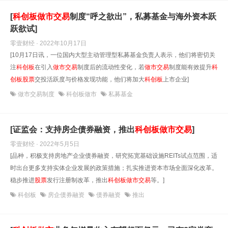
[
科创
板
做
市
交易
制度“呼之欲出”，私募基金与海外资本跃
跃欲试]
零壹财经 · 2022年10月17日
[10月17日讯，一位国内大型主动管理型私募基金负责人表示，他们将密切关
注
科创
板
在引入
做
市
交易
制度后的流动性变化，若
做
市
交易
制度能有效提升
科
创
板
股票
交投活跃度与价格发现功能，他们将加大
科创
板
上市企业]
做市交易制度
科创板做市
私募基金
[证监会：支持房企债券融资，推出
科创
板
做
市
交易
]
零壹财经 · 2022年5月5日
[品种，积极支持房地产企业债券融资，研究拓宽基础设施REITs试点范围，适
时出台更多支持实体企业发展的政策措施；扎实推进资本市场全面深化改革。
稳步推进
股票
发行注册制改革，推出
科创
板
做
市
交易
等。]
科创板
房企债券融资
债券融资
推出