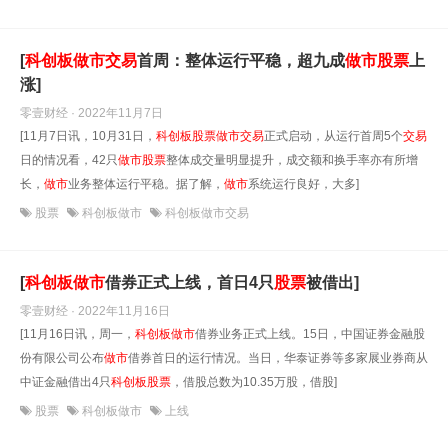
[
科创
板
做
市
交易
首周：整体运行平稳，超九成
做
市
股票
上
涨]
零壹财经 · 2022年11月7日
[11月7日讯，10月31日，
科创
板
股票
做
市
交易
正式启动，从运行首周5个
交易
日的情况看，42只
做
市
股票
整体成交量明显提升，成交额和换手率亦有所增
长，
做
市
业务整体运行平稳。据了解，
做
市
系统运行良好，大多]
股票
科创板做市
科创板做市交易
[
科创
板
做
市
借券正式上线，首日4只
股票
被借出]
零壹财经 · 2022年11月16日
[11月16日讯，周一，
科创
板
做
市
借券业务正式上线。15日，中国证券金融股
份有限公司公布
做
市
借券首日的运行情况。当日，华泰证券等多家展业券商从
中证金融借出4只
科创
板
股票
，借股总数为10.35万股，借股]
股票
科创板做市
上线