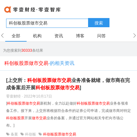
搜索
全部
机构
资讯
博客
问答
用户
为您搜索到
30333
条结果
科创板股票做市交易
-的相关资讯
[上交所：
科创
板
股票
做
市
交易
业务准备就绪，做市商在完
成备案后开展
科创
板
股票
做
市
交易
]
零壹财经 · 2022年10月17日
[
科创
板
股票
做
市
交易
新机制，全力以赴做好
科创
板
股票
做
市
交易
业务各项准
备工作。接下来，上交所将根据符合条件的证券公司申请，完成做市商对特定
科创
板
股票
开展
做
市
交易
业务的备案，并通过官方网站相关专栏向市场公
布。]
备案
科创板
科创板股票做市交易