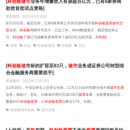
[
科创
板
做
市
业务年增量收入有望超百亿元，已有8家券商
欲抢首批试点资格]
零壹财经 · 2022年6月20日
[6月20日讯，截至目前，已有8家券商公开表示拟申请开展
科创
板
股票
做
市
交
易
业务。
科创
板
鸣锣开市至今，已近三年。Wind数据显示，截至锁定终止
日，
科创
板
个股已为战略投资者带来了超620亿元的浮盈。而
科创
]
券商
试点
科创板做市
科创板
百亿
[
科创
板
做
市标的扩容至83只，
做
市
业务成证券公司转型综
合金融服务商重要抓手]
零壹财经 · 2022年12月22日
[12月20日，中信证券在上交所公告称，12月21日起对和辉光电开展
做
市
交易
业务。据统计，至此，14家做市商共完成100只
股票
备案，去除重复标的后，
覆盖83只
科创
板
股票
，占
科创
板
股票
总数近17%。专家]
科创板做市标的
做市业务