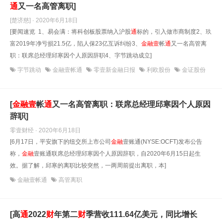
通
又一名高管离职]
[楚济慈] · 2020年6月18日
[要闻速览 1、易会满：将科创板股票纳入沪股
通
标的，引入做市商制度2、玖
富2019年净亏损21.5亿，陷人保23亿互诉纠纷3、
金融
壹
帐
通
又一名高管离
职：联席总经理邱寒因个人原因辞职4、字节跳动成立]
字节跳动
金融壹帐通
零壹新金融日报
利欧股份
金证股份
[
金融
壹
帐
通
又一名高管离职：联席总经理邱寒因个人原因
辞职]
零壹财经 · 2020年6月18日
[6月17日，平安旗下的纽交所上市公司
金融
壹账通(NYSE:OCFT)发布公告
称，
金融
壹账通联席总经理邱寒因个人原因辞职，自2020年6月15日起生
效。据了解，邱寒的离职比较突然，一两周前提出离职，本]
金融壹帐通
高管离职
[高
通
2022
财
年第二
财
季营收111.64亿美元，同比增长