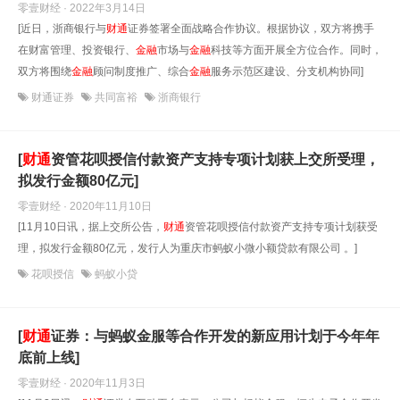
零壹财经 · 2022年3月14日
[近日，浙商银行与
财
通
证券签署全面战略合作协议。根据协议，双方将携手
在财富管理、投资银行、
金融
市场与
金融
科技等方面开展全方位合作。同时，
双方将围绕
金融
顾问制度推广、综合
金融
服务示范区建设、分支机构协同]
财通证券
共同富裕
浙商银行
[
财
通
资管花呗授信付款资产支持专项计划获上交所受理，
拟发行金额80亿元]
零壹财经 · 2020年11月10日
[11月10日讯，据上交所公告，
财
通
资管花呗授信付款资产支持专项计划获受
理，拟发行金额80亿元，发行人为重庆市蚂蚁小微小额贷款有限公司 。]
花呗授信
蚂蚁小贷
[
财
通
证券：与蚂蚁金服等合作开发的新应用计划于今年年
底前上线]
零壹财经 · 2020年11月3日