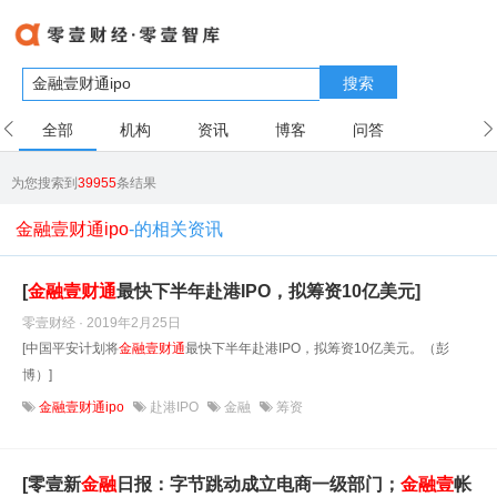
搜索
全部
机构
资讯
博客
问答
用户
为您搜索到
39955
条结果
金融壹财通ipo
-的相关资讯
[
金融
壹
财
通
最快下半年赴港IPO，拟筹资10亿美元]
零壹财经 · 2019年2月25日
[中国平安计划将
金融
壹
财
通
最快下半年赴港IPO，拟筹资10亿美元。（彭
博）]
金融壹财通ipo
赴港IPO
金融
筹资
[零壹新
金融
日报：字节跳动成立电商一级部门；
金融
壹
帐