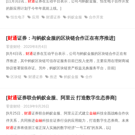
[11月3日讯，
财
通
证券在互动平台表示，公司与蚂蚁金服、恒生电子合作开发
的新应用计划于今年年底前上线。]
恒生电子
应用
财通证券
蚂蚁金服
合作开发
[
财
通
证券：与蚂蚁金服的区块链合作正在有序推进]
零壹财经 · 2020年8月4日
[8月4日讯，
财
通
证券在互动平台表示，公司与蚂蚁金服的区块链合作正在有
序推进，其中蚂蚁区块链可信存证服务目前已投入使用，主要应用在理财商城
协议签署留痕存证。另外，蚂蚁区块链资产权益兑换服务平台，目前]
区块链
财通证券
推进
蚂蚁金服
合作
[
财
通
证券联合蚂蚁金服、阿里云 打造数字生态券商]
零壹财经 · 2019年9月26日
[9月25日，
财
通
证券联合蚂蚁金服、阿里云正式建立
金融
科技全面战略合作伙
伴关系，共同推进
金融
科技在证券行业的应用能力，打造数字生态券商。未来
财
通
证券将借浙江省正深入实施的数字经济“一号工程”的东风，以]