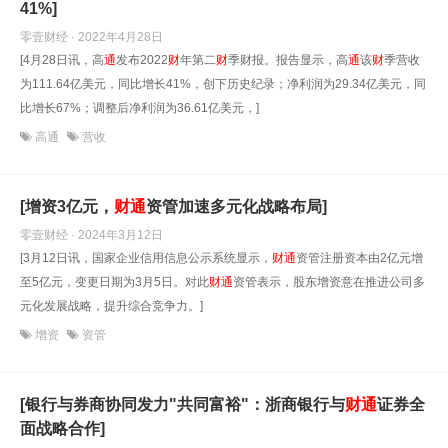
41%]
零壹财经 · 2022年4月28日
[4月28日讯，高
通
发布2022
财
年第二
财
季财报。报告显示，高
通
该
财
季营收
为111.64亿美元，同比增长41%，创下历史纪录；净利润为29.34亿美元，同
比增长67%；调整后净利润为36.61亿美元，]
高通
营收
[增资3亿元，
财
通
资管加速多元化战略布局]
零壹财经 · 2024年3月12日
[3月12日讯，国家企业信用信息公示系统显示，
财
通
资管注册资本由2亿元增
至5亿元，变更日期为3月5日。对此
财
通
资管表示，股东增资意在推进公司多
元化发展战略，提升综合竞争力。]
增资
资管
[银行与券商协同发力"共同富裕"：浙商银行与
财
通
证券全
面战略合作]