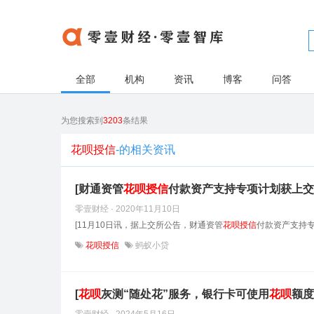
全部
机构
资讯
博客
问答
为您搜索到
3203
条结果
花呗授信
-的相关资讯
[财通资管
花呗
授信
付款资产支持专项计划获上交
零壹财经 · 2020年11月10日
[11月10日讯，据上交所公告，财通资管
花呗
授信
付款资产支持专
花呗授信
蚂蚁小贷
[
花呗
灰测“随处花”服务，银行卡可使用
花呗
额度