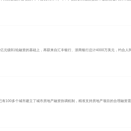
ogy）在此前亿元级B1轮融资的基础上，再获来自汇丰银行、浙商银行总计4000万美元，约合人
国已有100多个城市建立了城市房地产融资协调机制，精准支持房地产项目的合理融资