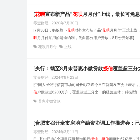
[
花呗
宣布新产品“
花呗
月月付”上线，最长可免息1
零壹财经 · 2020年7月30日
[7月30日，蚂蚁旗下
花呗
对外宣布新产品“
花呗
月月付”正式上线
呗
月月付采用的是邀约制，先向部分用户开放，8月份开始将]
花呗月月付
上线
[央行：截至8月末普惠小微贷款
授信
覆盖超三分
零壹财经 · 2024年9月23日
[中国人民银行信贷市场司司长彭立峰今日在新闻发布会上表示
信
户数超过6200万户，覆盖超过三分之一的经营主体；科技型]
普惠小微贷款
[合肥市召开全市房地产融资协调工作推进会：已
零壹财经 · 2024年3月11日
[”，其中已有8个项目获得新增银行
授信
，
授信
额度约67亿元（其