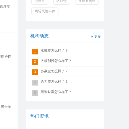
假疫苗
区块链
互金五周年
额度专
网贷风险事件
机构动态
更多
永融贷怎么样了？
1
得用户授
大幅创投怎么样了？
2
多赢宝怎么样了？
3
给力贷怎么样了？
4
黑米财富怎么样了？
5
：可全年
热门资讯