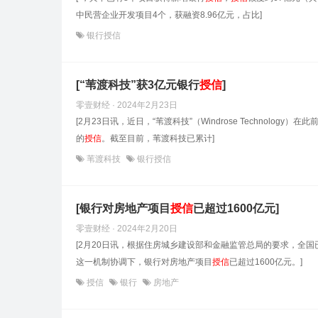
中民营企业开发项目4个，获融资8.96亿元，占比]
银行授信
[“苇渡科技”获3亿元银行
授信
]
零壹财经 · 2024年2月23日
[2月23日讯，近日，“苇渡科技”（Windrose Technol
的
授信
。截至目前，苇渡科技已累计]
苇渡科技
银行授信
[银行对房地产项目
授信
已超过1600亿元]
零壹财经 · 2024年2月20日
[2月20日讯，根据住房城乡建设部和金融监管总局的要求，全
这一机制协调下，银行对房地产项目
授信
已超过1600亿元。]
授信
银行
房地产