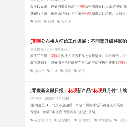
零壹财经 · 2024年5月16日
[5月16日讯，蚂蚁消费金融旗下
花呗
联合南京银行上线了“随处
属银行卡后，使用该张银行卡可使用
花呗
额度进行消费。目前该]
花呗
服务
银行卡
[
花呗
公布接入征信工作进展：不同意升级将影响
零壹财经 · 2021年9月22日
[9月22日讯，
花呗
公告接入征信工作的最新进展。公告显示，在
权的基础上，部分用户已经能够在自己的征信报告中查询到
花呗
]
微粒贷
白条
花呗
征信
[零壹新金融日报：
花呗
新产品"
花呗
月月付"上线
[楚济慈] · 2020年7月30日
[要闻速览 1、北京市金融局：外省市网络小贷不得在京开展线下业务
免息4、金融IT服务商“天阳科技”提交注册5]
花呗月月付
虚拟银行
贵阳银行
太平财险
天阳