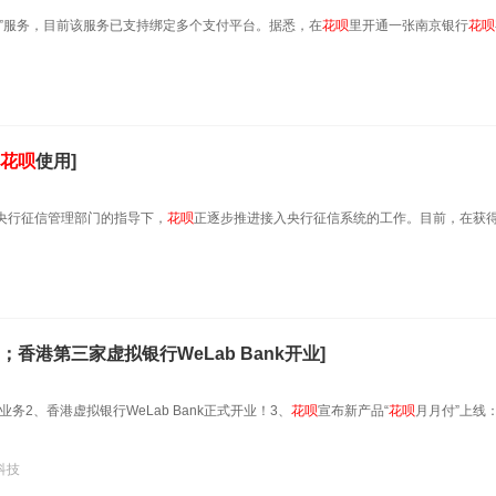
花”服务，目前该服务已支持绑定多个支付平台。据悉，在
花呗
里开通一张南京银行
花呗
花呗
使用]
央行征信管理部门的指导下，
花呗
正逐步推进接入央行征信系统的工作。目前，在获
；香港第三家虚拟银行WeLab Bank开业]
2、香港虚拟银行WeLab Bank正式开业！3、
花呗
宣布新产品“
花呗
月月付”上线
科技