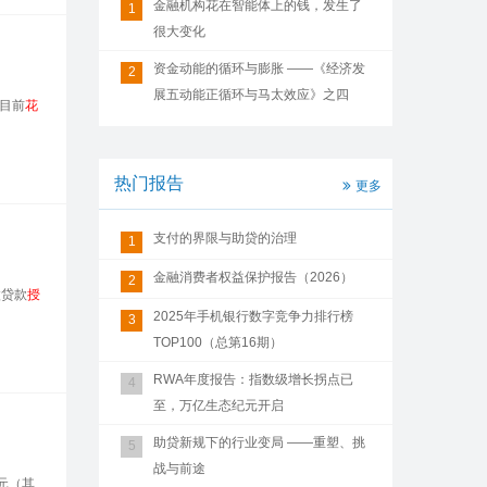
金融机构花在智能体上的钱，发生了
1
很大变化
资金动能的循环与膨胀 ——《经济发
2
展五动能正循环与马太效应》之四
目前
花
热门报告
更多
支付的界限与助贷的治理
1
金融消费者权益保护报告（2026）
2
微贷款
授
2025年手机银行数字竞争力排行榜
3
TOP100（总第16期）
RWA年度报告：指数级增长拐点已
4
至，万亿生态纪元开启
助贷新规下的行业变局 ——重塑、挑
5
战与前途
元（其