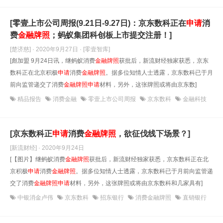
[零壹上市公司周报(9.21日-9.27日)：京东数科正在
申请
消
费
金融牌照
；蚂蚁集团科创板上市提交注册！]
[楚济慈] · 2020年9月27日
· [零壹智库]
[彪加盟 9月24日讯，继蚂蚁消费
金融牌照
获批后，新流财经独家获悉，京东
数科正在北京积极
申请
消费
金融牌照
。据多位知情人士透露，京东数科已于月
前向监管递交了消费
金融牌照
申请
材料，另外，这张牌照或将由京东数]
精品报告
消费金融
零壹上市公司周报
京东数科
金融科技
[京东数科正
申请
消费
金融牌照
，欲征伐线下场景？]
[新流财经] · 2020年9月24日
[【图片】继蚂蚁消费
金融牌照
获批后，新流财经独家获悉，京东数科正在北
京积极
申请
消费
金融牌照
。据多位知情人士透露，京东数科已于月前向监管递
交了消费
金融牌照
申请
材料，另外，这张牌照或将由京东数科和几家具有]
中银消金卢伟
京东数科
招东银行
消费金融牌照
直销银行