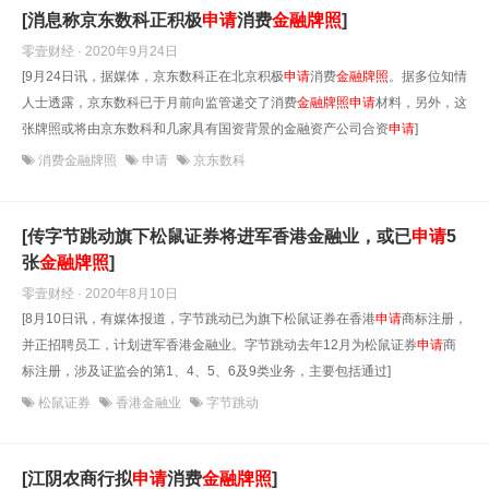
[消息称京东数科正积极
申请
消费
金融牌照
]
零壹财经 · 2020年9月24日
[9月24日讯，据媒体，京东数科正在北京积极
申请
消费
金融牌照
。据多位知情
人士透露，京东数科已于月前向监管递交了消费
金融牌照
申请
材料，另外，这
张牌照或将由京东数科和几家具有国资背景的金融资产公司合资
申请
]
消费金融牌照
申请
京东数科
[传字节跳动旗下松鼠证券将进军香港金融业，或已
申请
5
张
金融牌照
]
零壹财经 · 2020年8月10日
[8月10日讯，有媒体报道，字节跳动已为旗下松鼠证券在香港
申请
商标注册，
并正招聘员工，计划进军香港金融业。字节跳动去年12月为松鼠证券
申请
商
标注册，涉及证监会的第1、4、5、6及9类业务，主要包括通过]
松鼠证券
香港金融业
字节跳动
[江阴农商行拟
申请
消费
金融牌照
]