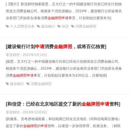
[【图片】新流财经独家获悉，五大行之一的中国建设银行目前已经在计划独
资设立消费金融公司。根据多个消息源确认，2019年，建设银行公积金相关
业务部门开始牵头准备消费
金融牌照
申请
事宜，计划初始注册资本为]
个人消费贷业务
建设银行
快贷
消费金融牌照
[建设银行计划
申请
消费
金融牌照
，或将百亿独资]
零壹财经 · 2020年3月18日
[据悉，五大行之一的中国建设银行目前已经在计划独资设立消费金融公司。
根据多个消息源确认，2019年，建设银行公积金相关业务部门开始牵头准备
消费
金融牌照
申请
事宜，计划初始注册资本为100亿元，注册地很]
建设银行
消费金融牌照
[和信贷：已经在北京地区提交了新的
金融牌照
申请
资料]
零壹财经 · 2019年10月8日
[的服务。另考虑地域因素，和信电商已经在北京地区（同和信电商注册地）
提交了新的
金融牌照
的
申请
资料，以便进一步加强管理，拓展业务。（财联