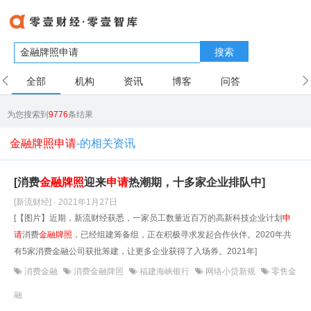
搜索
全部
机构
资讯
博客
问答
用户
为您搜索到
9776
条结果
金融牌照申请
-的相关资讯
[消费
金融牌照
迎来
申请
热潮期，十多家企业排队中]
[新流财经] · 2021年1月27日
[【图片】近期，新流财经获悉，一家员工数量近百万的高新科技企业计划
申
请
消费
金融牌照
，已经组建筹备组，正在积极寻求发起合作伙伴。2020年共
有5家消费金融公司获批筹建，让更多企业获得了入场券。2021年]
消费金融
消费金融牌照
福建海峡银行
网络小贷新规
零售金
融