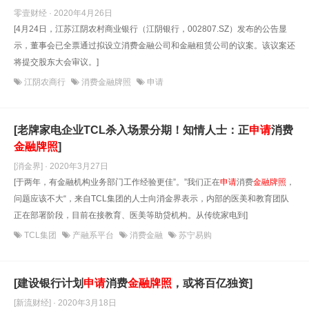
零壹财经 · 2020年4月26日
[4月24日，江苏江阴农村商业银行（江阴银行，002807.SZ）发布的公告显
示，董事会已全票通过拟设立消费金融公司和金融租赁公司的议案。该议案还
将提交股东大会审议。]
江阴农商行
消费金融牌照
申请
[老牌家电企业TCL杀入场景分期！知情人士：正
申请
消费
金融牌照
]
[消金界] · 2020年3月27日
[于两年，有金融机构业务部门工作经验更佳”。”我们正在
申请
消费
金融牌照
，
问题应该不大“，来自TCL集团的人士向消金界表示，内部的医美和教育团队
正在部署阶段，目前在接教育、医美等助贷机构。从传统家电到]
TCL集团
产融系平台
消费金融
苏宁易购
[建设银行计划
申请
消费
金融牌照
，或将百亿独资]
[新流财经] · 2020年3月18日