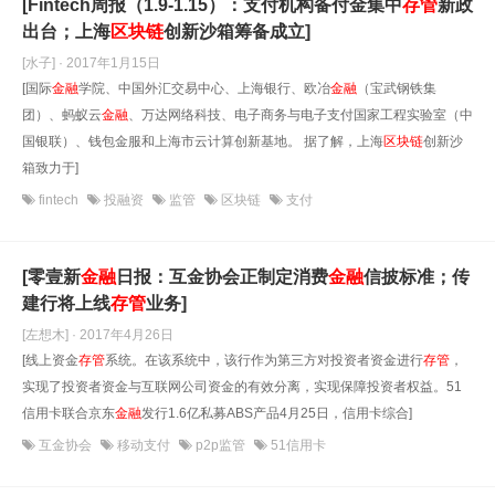
[Fintech周报（1.9-1.15）：​支付机构备付金集中
存管
新政
出台；上海
区块链
创新沙箱筹备成立]
[水子] · 2017年1月15日
[国际
金融
学院、中国外汇交易中心、上海银行、欧冶
金融
（宝武钢铁集
团）、蚂蚁云
金融
、万达网络科技、电子商务与电子支付国家工程实验室（中
国银联）、钱包金服和上海市云计算创新基地。 据了解，上海
区块链
创新沙
箱致力于]
fintech
投融资
监管
区块链
支付
[零壹新
金融
日报：互金协会正制定消费
金融
信披标准；传
建行将上线
存管
业务]
[左想木] · 2017年4月26日
[线上资金
存管
系统。在该系统中，该行作为第三方对投资者资金进行
存管
，
实现了投资者资金与互联网公司资金的有效分离，实现保障投资者权益。51
信用卡联合京东
金融
发行1.6亿私募ABS产品4月25日，信用卡综合]
互金协会
移动支付
p2p监管
51信用卡