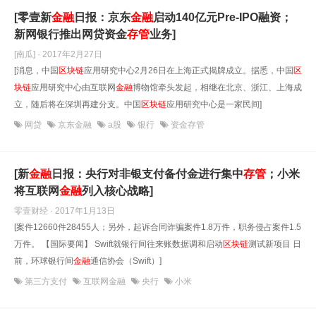
[零壹新
金融
日报：京东
金融
启动140亿元Pre-IPO融资；
新网银行推出网贷资金
存管
业务]
[南瓜] · 2017年2月27日
[消息，中国
区块链
应用研究中心2月26日在上海正式揭牌成立。据悉，中国
区
块链
应用研究中心由互联网
金融
博物馆牵头发起，相继在北京、浙江、上海成
立，随后将在深圳再建分支。中国
区块链
应用研究中心是一家民间]
网贷
京东金融
a股
银行
资金存管
[新
金融
日报：央行对非银支付备付金进行集中
存管
；小米
将互联网
金融
列入核心战略]
零壹财经 · 2017年1月13日
[案件12660件28455人；另外，起诉合同诈骗案件1.8万件，职务侵占案件1.5
万件。 【国际要闻】 Swift就银行间往来账数据调和启动
区块链
测试新项目 日
前，环球银行间
金融
通信协会（Swift）]
第三方支付
互联网金融
央行
小米