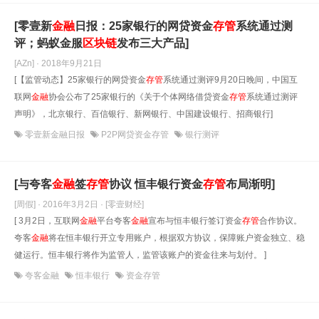
[零壹新
金融
日报：25家银行的网贷资金
存管
系统通过测
评；蚂蚁金服
区块链
发布三大产品]
[AZn] · 2018年9月21日
[【监管动态】25家银行的网贷资金
存管
系统通过测评9月20日晚间，中国互
联网
金融
协会公布了25家银行的《关于个体网络借贷资金
存管
系统通过测评
声明》，北京银行、百信银行、新网银行、中国建设银行、招商银行]
零壹新金融日报
P2P网贷资金存管
银行测评
[与夸客
金融
签
存管
协议 恒丰银行资金
存管
布局渐明]
[周假] · 2016年3月2日
· [零壹财经]
[ 3月2日，互联网
金融
平台夸客
金融
宣布与恒丰银行签订资金
存管
合作协议。
夸客
金融
将在恒丰银行开立专用账户，根据双方协议，保障账户资金独立、稳
健运行。恒丰银行将作为监管人，监管该账户的资金往来与划付。 ]
夸客金融
恒丰银行
资金存管