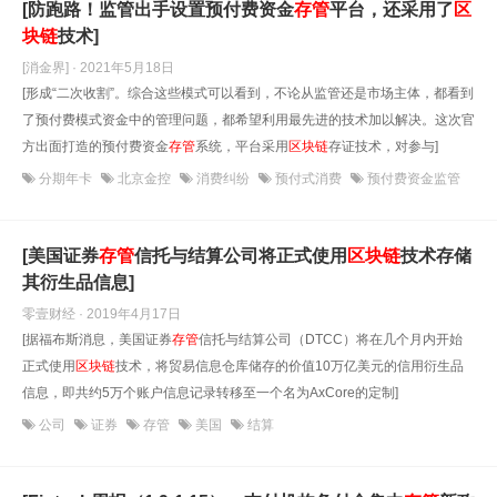
[防跑路！监管出手设置预付费资金
存管
平台，还采用了
区
块链
技术]
[消金界] · 2021年5月18日
[形成“二次收割”。综合这些模式可以看到，不论从监管还是市场主体，都看到
了预付费模式资金中的管理问题，都希望利用最先进的技术加以解决。这次官
方出面打造的预付费资金
存管
系统，平台采用
区块链
存证技术，对参与]
分期年卡
北京金控
消费纠纷
预付式消费
预付费资金监管
[美国证券
存管
信托与结算公司将正式使用
区块链
技术存储
其衍生品信息]
零壹财经 · 2019年4月17日
[据福布斯消息，美国证券
存管
信托与结算公司（DTCC）将在几个月内开始
正式使用
区块链
技术，将贸易信息仓库储存的价值10万亿美元的信用衍生品
信息，即共约5万个账户信息记录转移至一个名为AxCore的定制]
公司
证券
存管
美国
结算