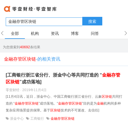
搜索
全部
机构
资讯
博客
问答
用户
为您搜索到
40692
条结果
金融存管区块链
-的相关资讯
[工商银行浙江省分行、浙金中心等共同打造的 “
金融
存管
区块链
”成功落地]
零壹财经 · 2019年11月4日
[11月4日讯，近日，浙金中心、中国工商银行浙江省分行、云象
区块链
共同打
造的 “
金融
存管
区块链
”成功落地。“
金融
存管
区块链
”目的是为
金融
机构间多种
复杂应用场景提供保障。基于
区块链
技术的不可篡改、去信任]
浙金中心
工商银行
金融存管区块链