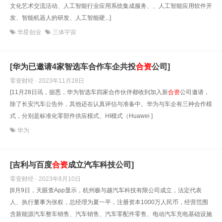
文化艺术交流活动、人工智能行业应用系统集成服务、、人工智能应用软件开
发、智能机器人的研发、人工智能硬...]
华星创业
三体宇宙
[华为已邀请4家智选车合作车企共投
合资
公司]
零壹财经 · 2023年11月28日
[11月28日讯，据悉，华为智选车四家合作伙伴都收到加入新
合资
公司邀请，
除了长安汽车公告外，其他还在认真评估与准备中。华为与车企有三种合作模
式，分别是标准化零部件供应模式、HI模式（Huawei ]
华为
[吉利与百度
合资
成立汽车科技公司]
零壹财经 · 2023年8月10日
[8月9日，天眼查App显示，杭州极与越汽车科技有限公司成立，法定代表
人、执行董事为张权，总经理为夏一平，注册资本1000万人民币，经营范围
含新能源汽车整车销售、汽车销售、汽车零配件零售、电动汽车充电基础设施