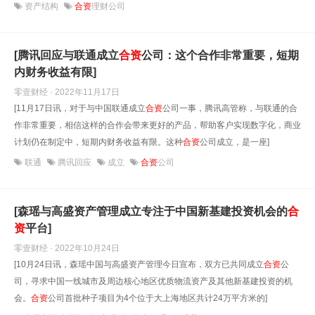
资产结构
合资
理财公司
[腾讯回应与联通成立
合资
公司：这个合作非常重要，短期
内财务收益有限]
零壹财经 · 2022年11月17日
[11月17日讯，对于与中国联通成立
合资
公司一事，腾讯高管称，与联通的合
作非常重要，相信这样的合作会带来更好的产品，帮助客户实现数字化，商业
计划仍在制定中，短期内财务收益有限。这种
合资
公司成立，是一座]
联通
腾讯回应
成立
合资
公司
[森瑶与高盛资产管理成立专注于中国新基建投资机会的
合
资
平台]
零壹财经 · 2022年10月24日
[10月24日讯，森瑶中国与高盛资产管理今日宣布，双方已共同成立
合资
公
司，寻求中国一线城市及周边核心地区优质物流资产及其他新基建投资的机
会。
合资
公司首批种子项目为4个位于大上海地区共计24万平方米的]