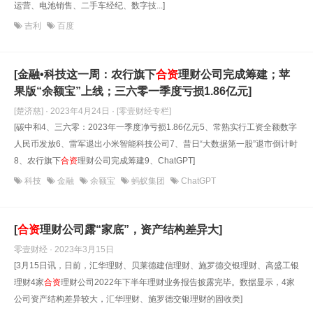
运营、电池销售、二手车经纪、数字技...]
吉利
百度
[金融•科技这一周：农行旗下
合资
理财公司完成筹建；苹
果版“余额宝”上线；三六零一季度亏损1.86亿元]
[楚济慈] · 2023年4月24日
· [零壹财经专栏]
[碳中和4、三六零：2023年一季度净亏损1.86亿元5、常熟实行工资全额数字
人民币发放6、雷军退出小米智能科技公司7、昔日“大数据第一股”退市倒计时
8、农行旗下
合资
理财公司完成筹建9、ChatGPT]
科技
金融
余额宝
蚂蚁集团
ChatGPT
[
合资
理财公司露“家底”，资产结构差异大]
零壹财经 · 2023年3月15日
[3月15日讯，日前，汇华理财、贝莱德建信理财、施罗德交银理财、高盛工银
理财4家
合资
理财公司2022年下半年理财业务报告披露完毕。数据显示，4家
公司资产结构差异较大，汇华理财、施罗德交银理财的固收类]