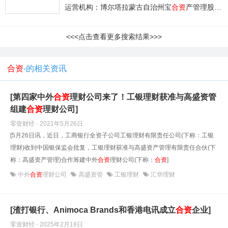
运营机构：博尔塔拉蒙古自治州宝
合资
产管理股份有限公司
<<<点击查看更多搜索结果>>>
合资
-的相关资讯
[第四家中外
合资
理财公司来了！工银理财获准与高盛资管
组建
合资
理财公司]
零壹财经 · 2021年5月26日
[5月26日讯，近日，工商银行全资子公司工银理财有限责任公司(下称：工银
理财)收到中国银保监会批复，工银理财获准与高盛资产管理有限责任合伙(下
称：高盛资产管理)合作筹建中外
合资
理财公司(下称：
合资
]
中外
合资
理财公司
高盛资管
工银理财
汇华理财
[渣打银行、Animoca Brands和香港电讯成立
合资
企业]
零壹财经 · 2025年2月18日