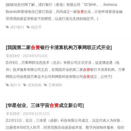
[据移动支付网了解，渣打银行（香港）有限公司「SCBHK」、Animoca
Brands和香港电讯已签订协议，共同成立一家
合资
企业，计划申请香港金融
管理局的新监管框架下的牌照，以发行港元支持的稳定币。]
渣打银行
稳定币
[我国第二家
合资
银行卡清算机构万事网联正式开业]
零壹财经 · 2024年5月10日
[5月9日，万事网联信息技术（北京）有限公司正式开业，这是继连通（杭
州）技术服务有限公司之后，在我国开业的第二家
合资
银行卡清算机构。万事
网联公司由美国万事达卡公司和网联科技有限公司
合资
成立，公司于]
银行卡
清算机构
万事网联
[华星创业、三体宇宙
合资
成立新公司]
零壹财经 · 2023年12月12日
[12月11日，近日，三体星（成都）科技有限公司成立，法定代表人为何新，
注册资本500万人民币，经营范围含动漫游戏开发、数字内容制作服务、组织