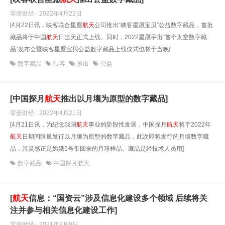
零壹财经 · 2022年4月22日
[4月22日讯，映客联合星愿
航天
公司推出“映客星愿宝贝”公益数字藏品，首批
藏品将于中国
航天
日当天正式上线。同时，2022星愿宇宙“首个太空数字藏
品”发布会暨映客星愿宝贝公益数字藏品上线仪式也将于当晚]
数字藏品
映客
推出
公益
[中国探月
航天
推出以月壤为原型的数字藏品]
零壹财经 · 2022年4月21日
[4月21日讯，为纪念我国
航天
事业的阶段性发展，中国探月
航天
将于2022年
航天
日期间限量发行以月壤为原型的数字藏品，此次即将发行的月壤数字藏
品，其灵感正是嫦娥5号带回来的月球样品。藏品是经技术人员用]
数字藏品
中国探月航天
[
航天
信息：“国资云”涉及信息化建设多个领域 后续将关
注并参与相关信息化建设工作]
零壹财经 · 2021年9月8日