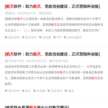
[
航天
软件：助力
航天
、党政信创建设，正式登陆科创板]
[李蕙汝] · 2023年6月1日
· [零壹智库]
[国家信创
电子
公文项目第一批备选总集成单位、国家信创联合攻关十大骨干
企业和国家信创十大集成商，是我国
航天
及党政军领域的软件和信息化服务龙
头企业之一。（二）股东结构：实控人为国资委根据招股书，截至2023年]
精品报告
航天软件
科创板
IPO
信息化建设
[
航天
软件：助力
航天
、党政信创建设，正式登陆科创板]
[数字化讲习所] · 2023年5月31日
· [数字化讲习所]
[信息技术应用创新工作委员会第一批理事单位及会员单位之一，公司也是信
息技术应用创新工作委员会认定的国家信创
电子
公文项目第一批备选总集成单
位、国家信创联合攻关十大骨干企业和国家信创十大集成商，是我国
航天
及党
政军]
航天软件
航天
科创板
信息技术
服务
[映客联合星愿
航天
推出公益数字藏品]