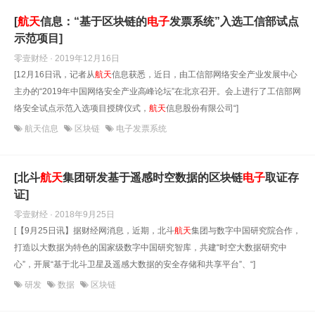
[
航天
信息：“基于区块链的
电子
发票系统”入选工信部试点
示范项目]
零壹财经 · 2019年12月16日
[12月16日讯，记者从
航天
信息获悉，近日，由工信部网络安全产业发展中心
主办的“2019年中国网络安全产业高峰论坛”在北京召开。会上进行了工信部网
络安全试点示范入选项目授牌仪式，
航天
信息股份有限公司“]
航天信息
区块链
电子发票系统
[北斗
航天
集团研发基于遥感时空数据的区块链
电子
取证存
证]
零壹财经 · 2018年9月25日
[【9月25日讯】据财经网消息，近期，北斗
航天
集团与数字中国研究院合作，
打造以大数据为特色的国家级数字中国研究智库，共建“时空大数据研究中
心”，开展“基于北斗卫星及遥感大数据的安全存储和共享平台”、“]
研发
数据
区块链