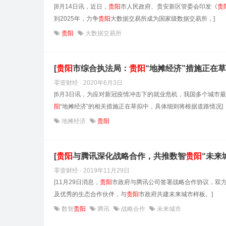
[8月14日讯，近日，
贵阳
市人民政府、贵安新区管委会印发《
贵
到2025年，力争
贵阳
大数据交易所成为国家级数据交易所，]
贵阳
大数据交易所
[
贵阳
市综合执法局：
贵阳
“地摊经济”措施正在草
零壹财经 · 2020年6月3日
[6月3日讯，为应对新冠疫情冲击下的就业危机，我国多个城市
阳
“地摊经济”的相关措施正在草拟中，具体细则将根据道路情况]
地摊经济
贵阳
[
贵阳
与腾讯深化战略合作，共推数智
贵阳
“未来
零壹财经 · 2019年11月29日
[11月29日消息，
贵阳
市政府与腾讯公司签署战略合作协议，双
及优秀的生态合作伙伴，与
贵阳
市政府共建未来城市样板。]
数智
贵阳
腾讯
战略合作
未来城市