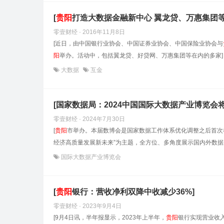
[
贵阳
打造大数据金融新中心 翼龙贷、万惠集团
零壹财经 · 2016年11月8日
[近日，由中国银行业协会、中国证券业协会、中国保险业协会与
阳
举办。活动中，包括翼龙贷、好贷网、万惠集团等在内的多家]
大数据
互金
[国家数据局：2024中国国际大数据产业博览会将
零壹财经 · 2024年7月30日
[
贵阳
市举办。本届数博会是国家数据工作体系优化调整之后首次
经济高质量发展新未来”为主题，全方位、多角度展示国内外数据
国际大数据产业博览会
[
贵阳
银行：营收净利双降中收减少36%]
零壹财经 · 2023年9月4日
[9月4日讯，半年报显示，2023年上半年，
贵阳
银行实现营业收入7