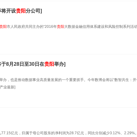
等将开设
贵阳
分公司]
贵阳
市人民政府共同主办的“2016年
贵阳
大数据金融信用体系建设和风险控制系列活动
于8月28日至30日在
贵阳
举办]
举办，也是推动数据事业高质量发展的一个重要抓手。今年数博会将以“数智共生：开
产业最新]
7.15亿元，归属于母公司股东的净利润为28.7亿元，同比分别减少3.12%、2.29