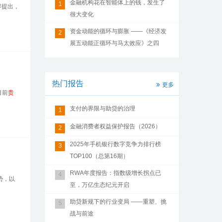
金融机构花在智能体上的钱，发生了
1
容提出，
很大变化
资金动能的循环与膨胀 ——《经济发
2
展五动能正循环与马太效应》之四
热门报告
更多
目前
贵
支付的界限与助贷的治理
1
金融消费者权益保护报告（2026）
2
2025年手机银行数字竞争力排行榜
3
TOP100（总第16期）
RWA年度报告：指数级增长拐点已
4
势，以
至，万亿生态纪元开启
助贷新规下的行业变局 ——重塑、挑
5
战与前途