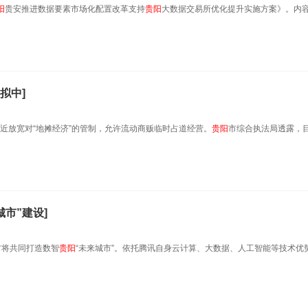
阳
贵安推进数据要素市场化配置改革支持
贵阳
大数据交易所优化提升实施方案》。内
拟中]
最近放宽对“地摊经济”的管制，允许流动商贩临时占道经营。
贵阳
市综合执法局透露，
城市”建设]
方将共同打造数智
贵阳
“未来城市”。依托腾讯自身云计算、大数据、人工智能等技术优