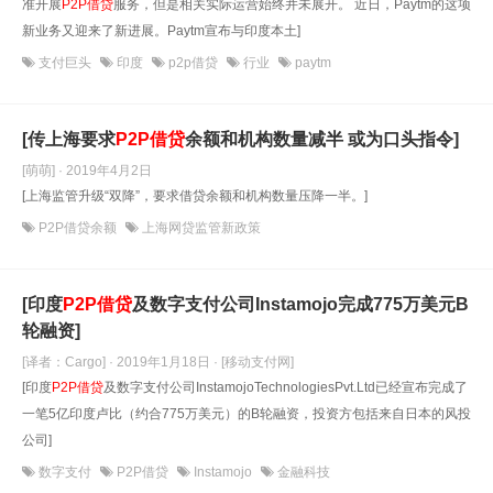
准开展
P2P借贷
服务，但是相关实际运营始终并未展开。 近日，Paytm的这项
新业务又迎来了新进展。Paytm宣布与印度本土]
支付巨头
印度
p2p借贷
行业
paytm
[传上海要求
P2P借贷
余额和机构数量减半 或为口头指令]
[萌萌] · 2019年4月2日
[上海监管升级“双降”，要求借贷余额和机构数量压降一半。]
P2P借贷余额
上海网贷监管新政策
[印度
P2P借贷
及数字支付公司Instamojo完成775万美元B
轮融资]
[译者：Cargo] · 2019年1月18日
· [移动支付网]
[印度
P2P借贷
及数字支付公司InstamojoTechnologiesPvt.Ltd已经宣布完成了
一笔5亿印度卢比（约合775万美元）的B轮融资，投资方包括来自日本的风投
公司]
数字支付
P2P借贷
Instamojo
金融科技