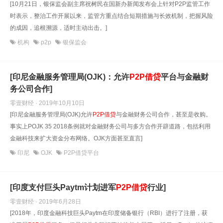
[10月21日，银保监会副主席祝树民在国新办新闻发布会上针对P2P监管工作
时表示，整治工作开展以来，监管方重点结合短期措施与长效机制，把握风险
的成因，追根溯源，适时主动出击。]
机构
p2p
银保监会
[印尼金融服务管理局(OJK)：允许
P2P借贷
平台与金融财
务公司合作]
零壹财经 · 2019年10月10日
[印尼金融服务管理局(OJK)允许
P2P借贷
与金融财务公司合作，甚至是收购。
事实上POJK 35 2018条例就对金融财务公司与多方合作开辟道路，包括利用
金融科技来扩大资金分布网络。OJK方面甚至直言]
印尼
OJK
P2P借贷平台
[印度支付巨头Paytm计划进军
P2P借贷
行业]
零壹财经 · 2019年6月28日
[2018年，印度金融科技巨头Paytm在印度储备银行（RBI）进行了注册，获