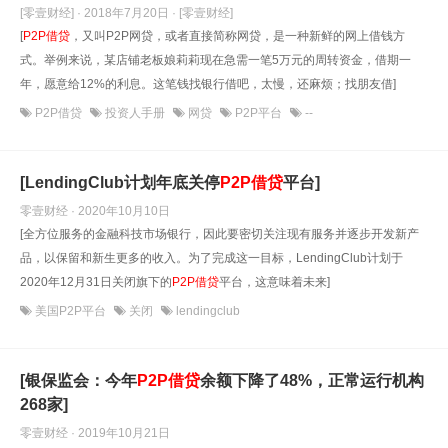
[零壹财经] · 2018年7月20日
· [零壹财经]
[
P2P借贷
，又叫P2P网贷，或者直接简称网贷，是一种新鲜的网上借钱方
式。举例来说，某店铺老板娘莉莉现在急需一笔5万元的周转资金，借期一
年，愿意给12%的利息。这笔钱找银行借吧，太慢，还麻烦；找朋友借]
P2P借贷
投资人手册
网贷
P2P平台
--
[LendingClub计划年底关停
P2P借贷
平台]
零壹财经 · 2020年10月10日
[全方位服务的金融科技市场银行，因此要密切关注现有服务并逐步开发新产
品，以保留和新生更多的收入。为了完成这一目标，LendingClub计划于
2020年12月31日关闭旗下的
P2P借贷
平台，这意味着未来]
美国P2P平台
关闭
lendingclub
[银保监会：今年
P2P借贷
余额下降了48%，正常运行机构
268家]
零壹财经 · 2019年10月21日