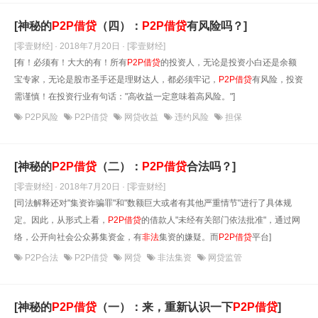
[神秘的
P2P借贷
（四）：
P2P借贷
有风险吗？]
[零壹财经] · 2018年7月20日
· [零壹财经]
[有！必须有！大大的有！所有
P2P借贷
的投资人，无论是投资小白还是余额
宝专家，无论是股市圣手还是理财达人，都必须牢记，
P2P借贷
有风险，投资
需谨慎！在投资行业有句话："高收益一定意味着高风险。"]
P2P风险
P2P借贷
网贷收益
违约风险
担保
[神秘的
P2P借贷
（二）：
P2P借贷
合法吗？]
[零壹财经] · 2018年7月20日
· [零壹财经]
[司法解释还对"集资诈骗罪"和"数额巨大或者有其他严重情节"进行了具体规
定。因此，从形式上看，
P2P借贷
的借款人"未经有关部门依法批准"，通过网
络，公开向社会公众募集资金，有
非法
集资的嫌疑。而
P2P借贷
平台]
P2P合法
P2P借贷
网贷
非法集资
网贷监管
[神秘的
P2P借贷
（一）：来，重新认识一下
P2P借贷
]