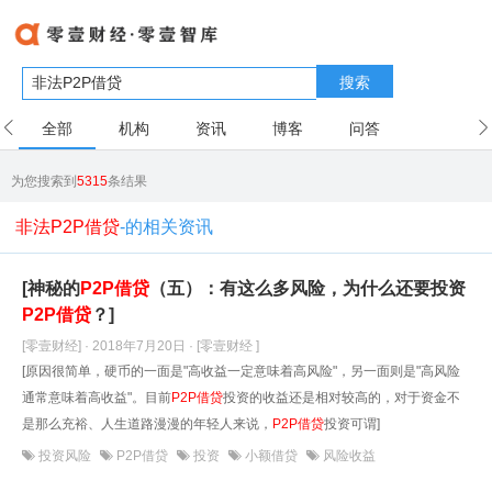
搜索
全部
机构
资讯
博客
问答
用户
为您搜索到
5315
条结果
非法P2P借贷
-的相关资讯
[神秘的
P2P借贷
（五）：有这么多风险，为什么还要投资
P2P借贷
？]
[零壹财经] · 2018年7月20日
· [零壹财经 ]
[原因很简单，硬币的一面是"高收益一定意味着高风险"，另一面则是"高风险
通常意味着高收益"。目前
P2P借贷
投资的收益还是相对较高的，对于资金不
是那么充裕、人生道路漫漫的年轻人来说，
P2P借贷
投资可谓]
投资风险
P2P借贷
投资
小额借贷
风险收益