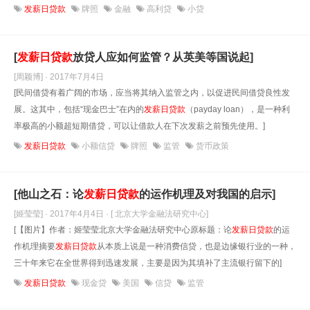
发薪日贷款
牌照
金融
高利贷
小贷
[
发薪日贷款
放贷人应如何监管？从英美等国说起]
[周颖博] · 2017年7月4日
[民间借贷有着广阔的市场，应当将其纳入监管之内，以促进民间借贷良性发
展。这其中，包括“现金巴士”在内的
发薪日贷款
（payday loan），是一种利
率极高的小额超短期借贷，可以让借款人在下次发薪之前预先使用。]
发薪日贷款
小额信贷
牌照
监管
货币政策
[他山之石：论
发薪日贷款
的运作机理及对我国的启示]
[姬莹莹] · 2017年4月4日
· [ 北京大学金融法研究中心]
[【图片】作者：姬莹莹北京大学金融法研究中心原标题：论
发薪日贷款
的运
作机理摘要
发薪日贷款
从本质上说是一种消费信贷，也是边缘银行业的一种，
三十年来它在全世界得到迅速发展，主要是因为其填补了主流银行留下的]
发薪日贷款
现金贷
美国
信贷
监管