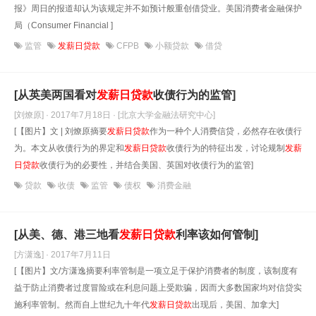
报》周日的报道却认为该规定并不如预计般重创借贷业。美国消费者金融保护
局（Consumer Financial ]
监管
发薪日贷款
CFPB
小额贷款
借贷
[从英美两国看对
发薪日贷款
收债行为的监管]
[刘燎原] · 2017年7月18日
· [北京大学金融法研究中心]
[【图片】文 | 刘燎原摘要
发薪日贷款
作为一种个人消费信贷，必然存在收债行
为。本文从收债行为的界定和
发薪日贷款
收债行为的特征出发，讨论规制
发薪
日贷款
收债行为的必要性，并结合美国、英国对收债行为的监管]
贷款
收债
监管
债权
消费金融
[从美、德、港三地看
发薪日贷款
利率该如何管制]
[方潇逸] · 2017年7月11日
[【图片】文/方潇逸摘要利率管制是一项立足于保护消费者的制度，该制度有
益于防止消费者过度冒险或在利息问题上受欺骗，因而大多数国家均对信贷实
施利率管制。然而自上世纪九十年代
发薪日贷款
出现后，美国、加拿大]