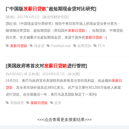
[“中国版
发薪日贷款
”超短期现金贷对比研究]
[路南] · 2017年4月1日
· [麻袋理财研究院]
[我们在《中国现金贷分类研究》报告中将目前市场上的现金贷业务分类为：
随借随还类贷款、超短期贷款（类似国外
发薪日贷款
）、短期贷款、中期贷款
四大类。本文侧重讨论超短期现金贷，来源于国外的
发薪日贷款
（]
发薪日贷款
现金贷
PaydayLoan
短期贷款
FCA
[美国政府将首次对
发薪日贷款
进行管控]
[NASDAQ | 译 吕林倩] · 2016年6月7日
· [未央网]
[ 6月2日，奥巴马政府宣布美国联邦政府将首次管控高利益、低金额的
发薪日
贷款
，其全美市场价值高达385亿美元。 此产业主要针对1200万低收入家庭
进行贷款。在任期最后一年，奥巴马及其团队制定了一系列]
美国政府
发薪日贷款
监管
<<<点击查看更多搜索结果>>>