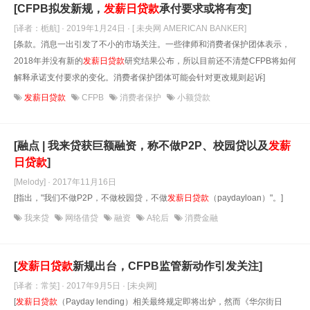
[CFPB拟发新规，
发薪日贷款
承付要求或将有变]
[译者：栀航] · 2019年1月24日
· [ 未央网 AMERICAN BANKER]
[条款。消息一出引发了不小的市场关注。一些律师和消费者保护团体表示，
2018年并没有新的
发薪日贷款
研究结果公布，所以目前还不清楚CFPB将如何
解释承诺支付要求的变化。消费者保护团体可能会针对更改规则起诉]
发薪日贷款
CFPB
消费者保护
小额贷款
[融点 | 我来贷获巨额融资，称不做P2P、校园贷以及
发薪
日贷款
]
[Melody] · 2017年11月16日
[指出，"我们不做P2P，不做校园贷，不做
发薪日贷款
（paydayloan）"。]
我来贷
网络借贷
融资
A轮后
消费金融
[
发薪日贷款
新规出台，CFPB监管新动作引发关注]
[译者：常笑] · 2017年9月5日
· [未央网]
[
发薪日贷款
（Payday lending）相关最终规定即将出炉，然而《华尔街日