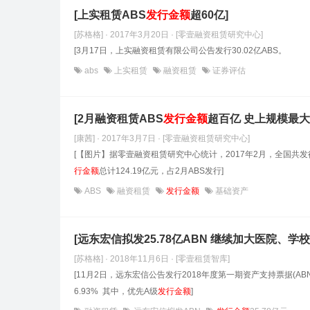
[上实租赁ABS
发行金额
超60亿]
[苏格格] · 2017年3月20日
· [零壹融资租赁研究中心]
[3月17日，上实融资租赁有限公司公告发
abs
上实租赁
融资租赁
证券评估
[2月融资租赁ABS
发行金额
超百亿 史上规模最大
[康茜] · 2017年3月7日
· [零壹融资租赁研究中心]
[【图片】据零壹融资租赁研究中心统计，2017年2月，全国共发
行金额
总计124.19亿元，占2月ABS发行]
ABS
融资租赁
发行金额
基础资产
[远东宏信拟发25.78亿ABN 继续加大医院、学
[苏格格] · 2018年11月6日
· [零壹租赁智库]
[11月2日，远东宏信公告发行2018年度第一期资产支持票据(ABN
6.93% 其中，优先A级
发行金额
]