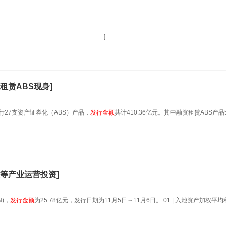
行30.02亿ABS。 ]
租赁ABS现身]
行27支资产证券化（ABS）产品，
发行金额
共计410.36亿元。其中融资租赁ABS产品
校等产业运营投资]
)，
发行金额
为25.78亿元，发行日期为11月5日～11月6日。 01 | 入池资产加权平均