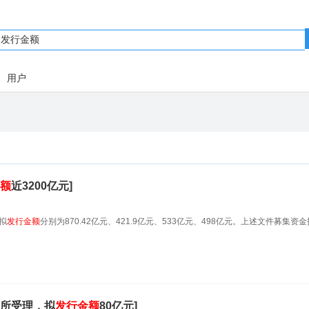
用户
额
近3200亿元]
拟
发行金额
分别为870.42亿元、421.9亿元、533亿元、498亿元。上述文件募集资
交所受理，拟
发行金额
80亿元]