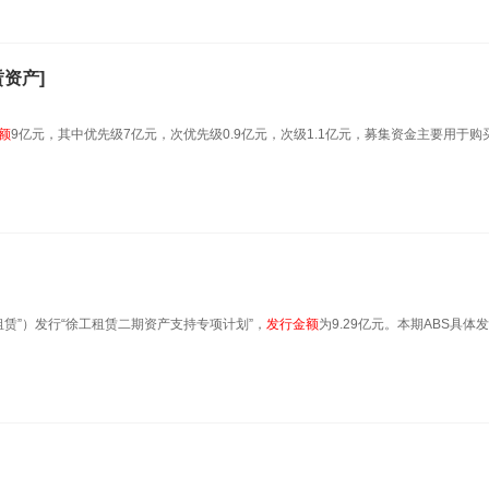
赁资产]
额
9亿元，其中优先级7亿元，次优先级0.9亿元，次级1.1亿元，募集资金主要用于购
租赁”）发行“徐工租赁二期资产支持专项计划”，
发行金额
为9.29亿元。本期ABS具体