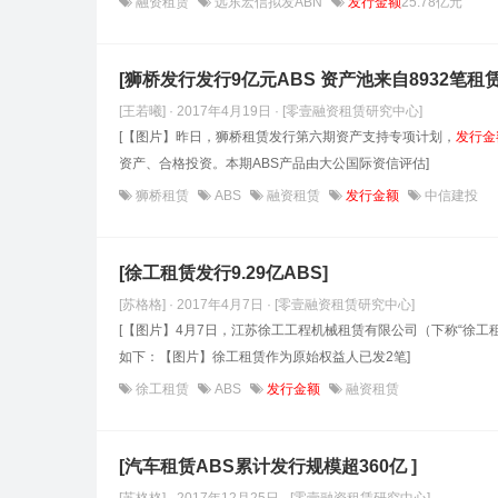
融资租赁
远东宏信拟发ABN
发行金额
25.78亿元
[狮桥发行发行9亿元ABS 资产池来自8932笔租
[王若曦] · 2017年4月19日
· [零壹融资租赁研究中心]
[【图片】昨日，狮桥租赁发行第六期资产支持专项计划，
发行金
资产、合格投资。本期ABS产品由大公国际资信评估]
狮桥租赁
ABS
融资租赁
发行金额
中信建投
[徐工租赁发行9.29亿ABS]
[苏格格] · 2017年4月7日
· [零壹融资租赁研究中心]
[【图片】4月7日，江苏徐工工程机械租赁有限公司（下称“徐工
如下：【图片】徐工租赁作为原始权益人已发2笔]
徐工租赁
ABS
发行金额
融资租赁
[汽车租赁ABS累计发行规模超360亿 ]