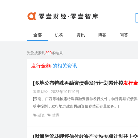
全部
机构
资讯
博客
问答
为您搜索到
390
条结果
发行金额
-的相关资讯
[多地公布特殊再融资债券发行计划累计拟
发行金
零壹财经 · 2023年10月10日
[云南、广西等地披露特殊再融资债券发行文件，特殊再融资债券
明中提到，发行地方政府再融资债券偿还存量债务。]
融资
债券
[财通资管花呗授信付款资产支持专项计划获上