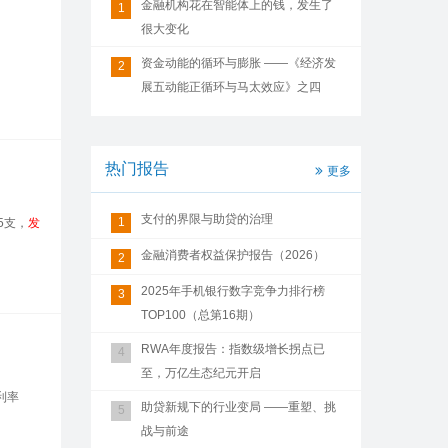
金融机构花在智能体上的钱，发生了
1
很大变化
资金动能的循环与膨胀 ——《经济发
2
展五动能正循环与马太效应》之四
热门报告
更多
支付的界限与助贷的治理
1
5支，
发
金融消费者权益保护报告（2026）
2
2025年手机银行数字竞争力排行榜
3
TOP100（总第16期）
RWA年度报告：指数级增长拐点已
4
至，万亿生态纪元开启
利率
助贷新规下的行业变局 ——重塑、挑
5
战与前途