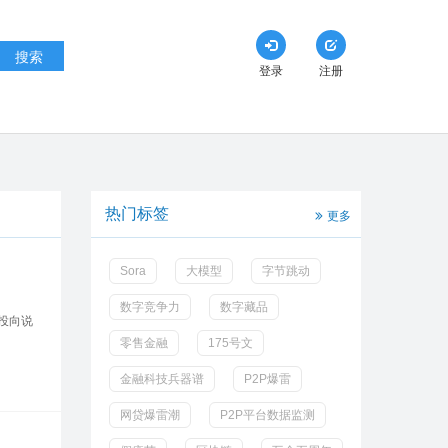
搜索
登录
注册
热门标签
更多
Sora
大模型
字节跳动
数字竞争力
数字藏品
金投向说
零售金融
175号文
金融科技兵器谱
P2P爆雷
网贷爆雷潮
P2P平台数据监测