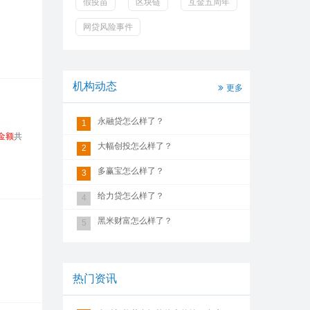
假疫苗
区块链
互金五周年
网贷风险事件
机构动态
更多
永融贷怎么样了？
1
金额
共
大幅创投怎么样了？
2
多赢宝怎么样了？
3
给力贷怎么样了？
4
黑米财富怎么样了？
5
热门资讯