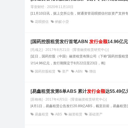
零壹财经 · 2020年11月10日
[11月10日讯，据上交所公告，财通资管花呗授信付款资产支持
花呗授信
蚂蚁小贷
[国药控股租赁发行首笔ABN
发行金额
14.96亿元
[毛彧之] · 2017年8月21日
· [零壹融资租赁研究中心]
[近日，国药控股（中国）融资租赁有限公司（下称“国药控股租赁
计14.96亿元，发行期限定于8月22日至23日，将]
国药控股租赁
资产
ABN
增信
[易鑫租赁发第6单ABS 累计
发行金额
达55.49亿
[苏格格] · 2017年4月5日
· [零壹融资租赁研究中心]
[4月1日，易鑫租赁公告发行20.89亿ABS，截至目前，易鑫租
易鑫租赁
ABS
融资租赁
基础资产