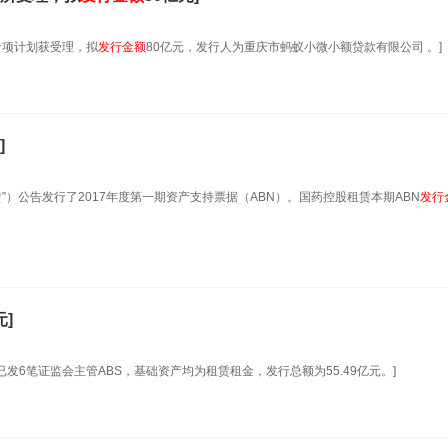
专项计划获受理，拟
发行金额
80亿元，发行人为重庆市蚂蚁小微小额贷款有限公司 。]
]
”）公告发行了2017年度第一期资产支持票据（ABN）。国药控股租赁本期ABN
发行
元]
赁已发6笔证监会主管ABS，基础资产均为租赁租金，发行总额为55.49亿元。]