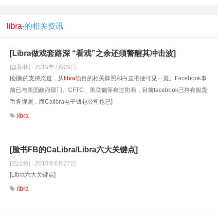
libra
-的相关资讯
[Libra做戏套路深 “看戏”之余还须警醒其冲击波]
[盘和林] · 2019年7月29日
[创新的支持态度，从
libra
项目的相关牌照和白皮书便可见一斑。Facebook事
前已与美国政府部门、CFTC、美联储等有过协商，目前facebook已持有服货
币务牌照，而Calibra电子钱包公司也已]
libra
[脸书FB的CaLibra/Libra六大关键点]
[巴比特] · 2019年6月27日
[Libra六大关键点]
libra