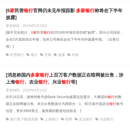
[6
家
民营
银行
官网仍未见年报踪影
多
家
银行
称将在下半年
披露]
零壹财经 · 2019年5月30日
[据不完全统计，6
家
民营
银行
的2018年年报目前仍然“缺席”。部分公司回应，
会在5月底前挂出年报，也有公司称应会在下半年对外披露年报。（证券日
报）]
民营银行
银行
官网
披露
年报
[消息称国内
多
家
银行
上百万客户数据正在暗网被出售，涉
上海
银行
、农业
银行
、兴业
银行
等]
零壹财经 · 2020年4月14日
[4月14日讯，据推特账号@Bank Security披露信息显示，大量国内
银行
的数
据正在暗网被出售。本次出售数据分为两部分：1、90万条中国农业
银行
账号
信息，售价3999美元，被泄露的数据包括姓名、]
银行客户数据泄露
上海银行
暗网
农业银行
兴业银行