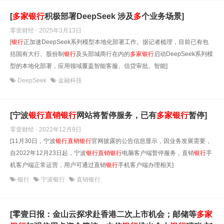
[
多
家
银行
积极部署DeepSeek 涉及
多
个业务场景]
零壹财经 · 2025年3月13日
[
银行
正加速DeepSeek系列模型本地化部署工作。据记者梳理，目前已有包
括国有大行、股份制
银行
及头部城商行在内的
多
家
银行
启动DeepSeek系列模
型的本地化部署，应用领域覆盖智能客服、信贷审批、智能]
DeepSeek
金融科技
[宁波
银行直销银行
网站将暂停服务，已有
多
家
银行
暂停]
零壹财经 · 2022年12月9日
[11月30日，宁波
银行直销银行
官网披露的公告信息显示，因业务发展需要，
自2022年12月23日起，宁波
银行直销银行
电脑客户端暂停服务，直销
银行
手
机客户端正常运营，用户可通过直销
银行
手机客户端办理相关]
银行
宁波银行
直销银行
[零壹日报：金山云探求赴香港二次上市机会；邮储等
多
家