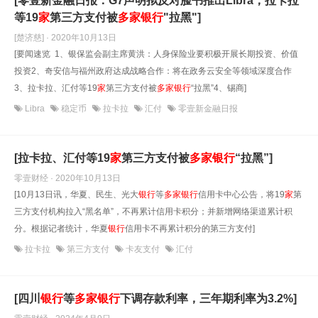
[零壹新金融日报：G7声明拟反对脸书推出Libra；拉卡拉
等19
家
第三方支付被
多
家
银行
"拉黑"]
[楚济慈] · 2020年10月13日
[要闻速览 1、银保监会副主席黄洪：人身保险业要积极开展长期投资、价值
投资2、奇安信与福州政府达成战略合作：将在政务云安全等领域深度合作
3、拉卡拉、汇付等19
家
第三方支付被
多
家
银行
“拉黑”4、锡商]
Libra
稳定币
拉卡拉
汇付
零壹新金融日报
[拉卡拉、汇付等19
家
第三方支付被
多
家
银行
“拉黑”]
零壹财经 · 2020年10月13日
[10月13日讯，华夏、民生、光大
银行
等
多
家
银行
信用卡中心公告，将19
家
第
三方支付机构拉入“黑名单”，不再累计信用卡积分；并新增网络渠道累计积
分。根据记者统计，华夏
银行
信用卡不再累计积分的第三方支付]
拉卡拉
第三方支付
卡友支付
汇付
[四川
银行
等
多
家
银行
下调存款利率，三年期利率为3.2%]