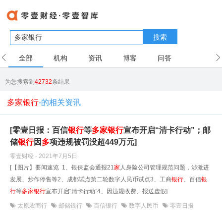
搜索
全部
机构
资讯
博客
问答
用户
为您搜索到
42732
条结果
多家银行
-的相关资讯
[零壹日报：百信
银行
等
多
家
银行
宣布开启“清卡行动”；邮
储
银行
因
多
项违规被罚没超449万元]
零壹财经 · 2021年7月5日
[【图片】要闻速览 1、银保监会通报21
家
人身险公司管理规范问题，涉激进
发展、炒作停售等2、成都试点第二轮数字人民币试点3、工商
银行
、百信
银
行
等
多
家
银行
宣布开启“清卡行动”4、因违规收费、报送虚假]
太原农商行
邮储银行
百信银行
数字人民币
零壹日报