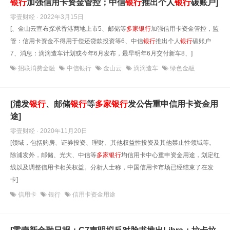
银行
加强信用卡资金管控；中信
银行
推出个人
银行
碳账户]
零壹财经 · 2022年3月15日
[、金山云宣布探求香港两地上市5、邮储等
多
家
银行
加强信用卡资金管控，监
管：信用卡资金不得用于偿还贷款投资等6、中信
银行
推出个人
银行
碳账户
7、消息：滴滴造车计划或今年6月发布，最早明年6月交付新车8、]
招联消费金融
中信银行
金山云
滴滴造车
绿色金融
[浦发
银行
、邮储
银行
等
多
家
银行
发公告重申信用卡资金用
途]
零壹财经 · 2020年11月20日
[领域，包括购房、证券投资、理财、其他权益性投资及其他禁止性领域等。
除浦发外，邮储、光大、中信等
多
家
银行
均信用卡中心重申资金用途，划定红
线以及调整信用卡相关权益。分析人士称，中国信用卡市场已经结束了在发
卡]
信用卡
银行
信用卡资金用途