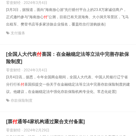
零壹财经 · 2024年3月4日
[3月3日，据报道，面向“海南放心游”先行赔付平台上的23.8万家诚信商户，
正式邀约参与“海南放心
付
”公测，目前已有天涯海角、大小洞天等景区，飞马
出租车、樊登书店等多家涉旅企业报名，覆盖吃住行游购娱各]
支付服务
[全国人大代表
付
喜国：在金融稳定法等立法中完善存款保
险制度]
零壹财经 · 2024年3月4日
[3月4日讯，据悉，今年全国两会期间，全国人大代表、中国人民银行辽宁省
分行行长
付
喜国拟提交一份关于在金融稳定法等立法中完善存款保险制度的建
议。他建议，在金融稳定法中强化存款保险机构专业化、常态化处置]
存款保险制度
[票
付
通等4家机构通过聚合支付备案]
零壹财经 · 2024年2月29日