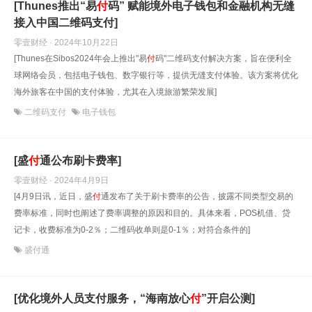
[Thunes推出“易
付
码” 赋能境外电子钱包和金融机构无缝
接入中国二维码支付]
零壹财经 · 2024年10月22日
[Thunes在Sibos2024年会上推出"易
付
码"二维码支付解决方案，旨在便利全
球网络会员，包括电子钱包、数字银行等，提供无缝支付体验。该方案将优化
海外旅客在中国的支付体验，尤其在入境旅游繁荣发展]
二维码支付
电子钱包
[盛
付
通公布刷卡费率]
零壹财经 · 2024年4月9日
[4月9日讯，近日，盛
付
通发布了关于刷卡费率的公告，披露不同类型交易的
费率标准，同时也阐述了费率调整的原因和目的。具体来看，POS机借、贷
记卡，收费标准为0-2％；二维码收单则是0-1％；对符合条件的]
盛付通
[优化境外人员支付服务，“海南放心
付
”开启公测]