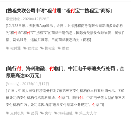
[携程关联公司申请“程
付
通”“程
付
宝”“携程宝”商标]
零壹财经 · 2020年12月28日
[12月28日讯，天眼查App显示，近日，上海携程商务有限公司新增多条名称
为“程
付
通”“程
付
宝”“携程宝”的商标申请信息，国际分类涉及金融物管、餐饮住
宿、网站服务、运输贮藏等。目前商标状态均为：商标]
程付通
程付宝
携程宝
携程
[随行
付
、海科融融、
付
临门、中汇电子等遭央行处罚，金
额最高达63万元]
[Melody] · 2017年11月17日
[ 近日，中国人民银行济南分行对7家第三方支付机构作出行政处罚公示。7家
被处罚的支付机构包括海科融通、
付
临门、随行
付
、中汇电子等大型的第三方
支付机构在内，处罚原因均是“违反支付结算业务规定”。
付
临门]
支付机构
处罚
央行
海科融融
第三方支付