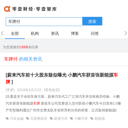
搜索
全部
机构
资讯
博客
问答
用户
为您搜索到
1668
条结果
车牌付
-的相关资讯
[蔚来汽车前十大股东疑似曝光 小鹏汽车获首张新能源
车
牌
]
[李梦] · 2018年3月21日
· [零壹租赁]
[主要是关于全铝车身方面，蔚来汽车代工厂江淮汽车并没有相关经验。小鹏
汽车获首张新能源
车牌
新造车公司竞赛进入交付阶段小鹏汽车今日宣布1.0量
产车型顺利通过广州市交警支队车管所芳村分所的审查，正式取得新能源]
汽车金融
互联网造车
蔚来汽车
小鹏汽车
新能源