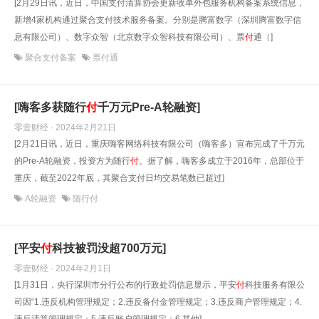
[2月29日讯，近日，中国支付清算协会更新收单外包服务机构备案系统信息，
新增4家机构通过聚合支付技术服务备案。分别是腾富数字（深圳腾富数字信
息有限公司）、数字众智（北京数字众智科技有限公司）、票
付
通（]
聚合支付备案
票付通
[嗨客多获随行
付
千万元Pre-A轮融资]
零壹财经 · 2024年2月21日
[2月21日讯，近日，重庆嗨客网络科技有限公司（嗨客多）宣布完成了千万元
的Pre-A轮融资，投资方为随行
付
。据了解，嗨客多成立于2016年，总部位于
重庆，截至2022年底，其聚合支付日均交易笔数已超过]
A轮融资
随行付
[平安
付
科技被罚没超700万元]
零壹财经 · 2024年2月1日
[1月31日，央行深圳市分行公布的行政处罚信息显示，平安
付
科技服务有限公
司因“1.违反机构管理规定；2.违反备付金管理规定；3.违反商户管理规定；4.
违反清算管理规定；5.违反账户管理规定；6.其他]