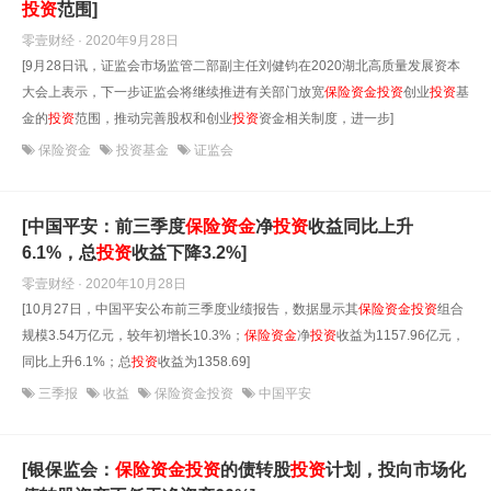
投资
范围]
零壹财经 · 2020年9月28日
[9月28日讯，证监会市场监管二部副主任刘健钧在2020湖北高质量发展资本
大会上表示，下一步证监会将继续推进有关部门放宽
保险资金
投资
创业
投资
基
金的
投资
范围，推动完善股权和创业
投资
资金相关制度，进一步]
保险资金
投资基金
证监会
[中国平安：前三季度
保险资金
净
投资
收益同比上升
6.1%，总
投资
收益下降3.2%]
零壹财经 · 2020年10月28日
[10月27日，中国平安公布前三季度业绩报告，数据显示其
保险资金
投资
组合
规模3.54万亿元，较年初增长10.3%；
保险资金
净
投资
收益为1157.96亿元，
同比上升6.1%；总
投资
收益为1358.69]
三季报
收益
保险资金投资
中国平安
[银保监会：
保险资金
投资
的债转股
投资
计划，投向市场化