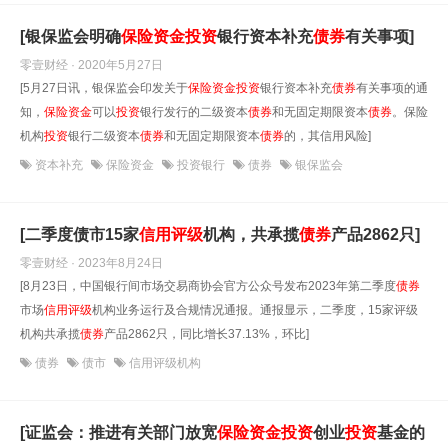
[银保监会明确
保险资金
投资
银行资本补充
债券
有关事项]
零壹财经 · 2020年5月27日
[5月27日讯，银保监会印发关于
保险资金
投资
银行资本补充
债券
有关事项的通
知，
保险资金
可以
投资
银行发行的二级资本
债券
和无固定期限资本
债券
。保险
机构
投资
银行二级资本
债券
和无固定期限资本
债券
的，其信用风险]
资本补充
保险资金
投资银行
债券
银保监会
[二季度债市15家
信用评级
机构，共承揽
债券
产品2862只]
零壹财经 · 2023年8月24日
[8月23日，中国银行间市场交易商协会官方公众号发布2023年第二季度
债券
市场
信用评级
机构业务运行及合规情况通报。通报显示，二季度，15家评级
机构共承揽
债券
产品2862只，同比增长37.13%，环比]
债券
债市
信用评级机构
[证监会：推进有关部门放宽
保险资金
投资
创业
投资
基金的