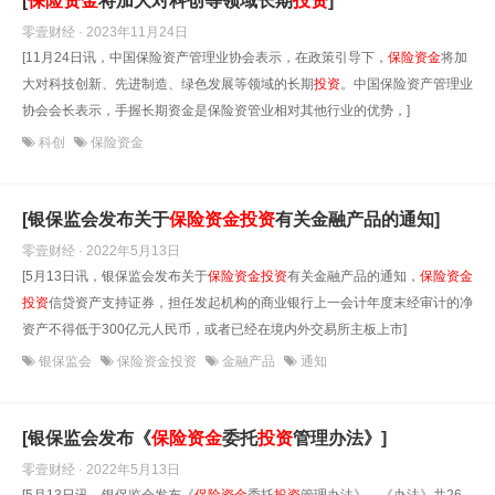
[
保险资金
将加大对科创等领域长期
投资
]
零壹财经 · 2023年11月24日
[11月24日讯，中国保险资产管理业协会表示，在政策引导下，
保险资金
将加
大对科技创新、先进制造、绿色发展等领域的长期
投资
。中国保险资产管理业
协会会长表示，手握长期资金是保险资管业相对其他行业的优势，]
科创
保险资金
[银保监会发布关于
保险资金
投资
有关金融产品的通知]
零壹财经 · 2022年5月13日
[5月13日讯，银保监会发布关于
保险资金
投资
有关金融产品的通知，
保险资金
投资
信贷资产支持证券，担任发起机构的商业银行上一会计年度末经审计的净
资产不得低于300亿元人民币，或者已经在境内外交易所主板上市]
银保监会
保险资金投资
金融产品
通知
[银保监会发布《
保险资金
委托
投资
管理办法》]
零壹财经 · 2022年5月13日
[5月13日讯，银保监会发布《
保险资金
委托
投资
管理办法》，《办法》共26