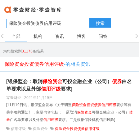
搜索
全部
机构
资讯
博客
问答
用户
为您搜索到
31173
条结果
保险资金投资债券信用评级
-的相关资讯
[银保监会：取消
保险资金
可投金融企业（公司）
债券
白名
单要求以及外部
信用评级
要求]
零壹财经 · 2021年11月19日
[11月19日讯，银保监会发布《关于调整
保险资金
投资
债券
信用评级
要求等有
关事项的通知》，主要内容包括：一是取消
保险资金
可投金融企业（公司）
债
券
白名单要求以及外部
信用评级
要求。二是根据保险机构信用风险]
信用评级
保险资金
保险资金投资债券信用评级