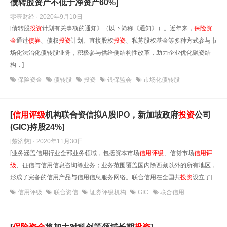
债转股资产不低于净资产60%]
零壹财经 · 2020年9月10日
[债转股
投资
计划有关事项的通知》（以下简称《通知》）。近年来，
保险资
金
通过
债券
、债权
投资
计划、直接股权
投资
、私募股权基金等多种方式参与市
场化法治化债转股业务，积极参与供给侧结构性改革，助力企业优化融资结
构，]
保险资金
债转股
投资
银保监会
市场化债转股
[
信用评级
机构联合资信拟A股IPO，新加坡政府
投资
公司
(GIC)持股24%]
[楚济慈] · 2020年11月30日
[业务涵盖信用行业全部业务领域，包括资本市场
信用评级
、信贷市场
信用评
级
、征信与信用信息咨询等业务；业务范围覆盖国内除西藏以外的所有地区，
形成了完备的信用产品与信用信息服务网络。联合信用在全国共
投资
设立了]
信用评级
联合资信
证券评级机构
GIC
联合信用