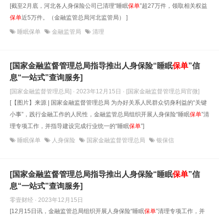
[截至2月底，河北各人身保险公司已清理“睡眠
保单
”超27万件，领取相关权益
保单
近5万件。（金融监管总局河北监管局） ]
睡眠保单
金融监管局
清理
[国家金融监督管理总局指导推出人身保险“睡眠
保单
”信
息“一站式”查询服务]
[国家金融监督管理总局] · 2023年12月15日
· [国家金融监督管理总局官微]
[【图片】来源 | 国家金融监督管理总局 为办好关系人民群众切身利益的“关键
小事”，践行金融工作的人民性，金融监管总局组织开展人身保险“睡眠
保单
”清
理专项工作，并指导建设完成行业统一的“睡眠
保单
”]
睡眠保单
人身保险
国家金融监督管理总局
银保信
[国家金融监督管理总局指导推出人身保险“睡眠
保单
”信
息“一站式”查询服务]
零壹财经 · 2023年12月15日
[12月15日讯，金融监管总局组织开展人身保险“睡眠
保单
”清理专项工作，并