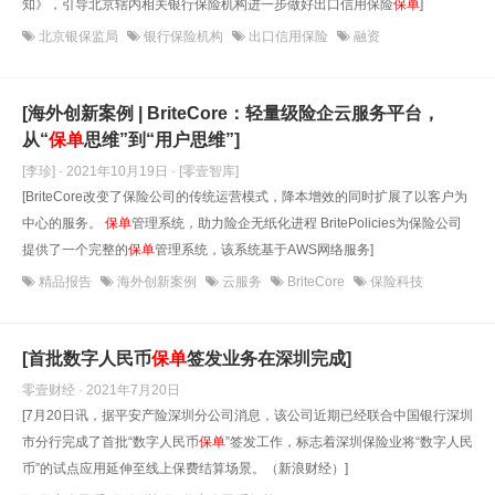
知》，引导北京辖内相关银行保险机构进一步做好出口信用保险
保单
]
北京银保监局
银行保险机构
出口信用保险
融资
[海外创新案例 | BriteCore：轻量级险企云服务平台，
从“
保单
思维”到“用户思维”]
[李珍] · 2021年10月19日
· [零壹智库]
[BriteCore改变了保险公司的传统运营模式，降本增效的同时扩展了以客户为
中心的服务。
保单
管理系统，助力险企无纸化进程 BritePolicies为保险公司
提供了一个完整的
保单
管理系统，该系统基于AWS网络服务]
精品报告
海外创新案例
云服务
BriteCore
保险科技
[首批数字人民币
保单
签发业务在深圳完成]
零壹财经 · 2021年7月20日
[7月20日讯，据平安产险深圳分公司消息，该公司近期已经联合中国银行深圳
市分行完成了首批“数字人民币
保单
”签发工作，标志着深圳保险业将“数字人民
币”的试点应用延伸至线上保费结算场景。（新浪财经）]