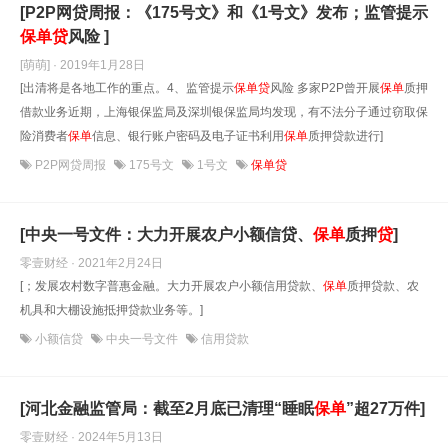
[P2P网贷周报：《175号文》和《1号文》发布；监管提示
保单
贷
风险 ]
[萌萌] · 2019年1月28日
[出清将是各地工作的重点。4、监管提示
保单
贷
风险 多家P2P曾开展
保单
质押
借款业务近期，上海银保监局及深圳银保监局均发现，有不法分子通过窃取保
险消费者
保单
信息、银行账户密码及电子证书利用
保单
质押贷款进行]
P2P网贷周报
175号文
1号文
保单贷
[中央一号文件：大力开展农户小额信贷、
保单
质押
贷
]
零壹财经 · 2021年2月24日
[；发展农村数字普惠金融。大力开展农户小额信用贷款、
保单
质押贷款、农
机具和大棚设施抵押贷款业务等。]
小额信贷
中央一号文件
信用贷款
[河北金融监管局：截至2月底已清理“睡眠
保单
”超27万件]
零壹财经 · 2024年5月13日