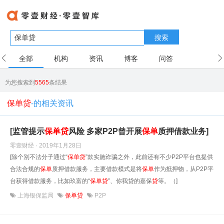
搜索
全部
机构
资讯
博客
问答
用户
为您搜索到
5565
条结果
保单贷
-的相关资讯
[监管提示
保单
贷
风险 多家P2P曾开展
保单
质押借款业务]
零壹财经 · 2019年1月28日
[除个别不法分子通过“
保单
贷
”款实施诈骗之外，此前还有不少P2P平台也提供
合法合规的
保单
质押借款服务，主要借款模式是将
保单
作为抵押物，从P2P平
台获得借款服务，比如玖富的“
保单
贷
”、你我贷的嘉保
贷
等。（]
上海银保监局
保单贷
P2P