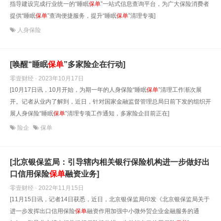
指导建设完成行业统一的“睡眠
保单
”一站式信息查询平台，为广大保险消费者
提供“睡眠
保单
”查询便捷服务，提升“睡眠
保单
”清理专项]
人身保险
[唤醒“睡眠
保单
”多家险企在行动]
零壹财经 · 2023年10月17日
[10月17日讯，10月开始，为期一年的人身保险“睡眠
保单
”清理工作渐次展
开。记者从业内了解到，近日，针对国家金融监督管理总局日前下发的组织开
展人身保险“睡眠
保单
”清理专项工作通知，多家险企目前正在]
险企
保单
[北京银保监局：引导辖内相关银行保险机构进一步做好出
口信用保险
保单
融资业务]
零壹财经 · 2022年11月15日
[11月15日讯，记者14日获悉，近日，北京银保监局印发《北京银保监局关于
进一步发挥出口信用保险
保单
融资作用加强中小微外贸企业金融服务的通