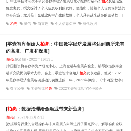
[、中国科技体制改革研究会数字经济发展研究小组执行秘书长
柏亮
从征信业
角度出发，撰文探讨了个人信息权利的发挥。他指出，随着个人信息保护法的
颁布实施，尤其是非金融业务中产生的数据，个人具有越来越多的主动权，]
柏亮
征信
断直连
个人信息保护
替代数据
[零壹智库创始人
柏亮
：中国数字经济发展将达到前所未有
的高度、广度和深度]
[
柏亮
,楚济慈] · 2022年1月13日
[中国投资协会数字资产研究中心、上海金融与发展实验室、横琴数链数字金
融研究院提供学术支持。会上，零壹智库创始人
柏亮
发表致辞。他说：2021
年是数字经济发展各项基础扎实推进的一年，2022年伊始，《“十四五”数字]
数字经济
零壹智库
柏亮
2022零壹智库数字经济峰会
[
柏亮
：数据治理给金融业带来新业务]
[
柏亮
] · 2021年12月27日
[数据服务行业的合规操作与未来发展方向等进行了重点探讨。解读会由全联
并购公会和零壹财经·零壹智库联合主办，会议邀请了几位专家和学者进行演