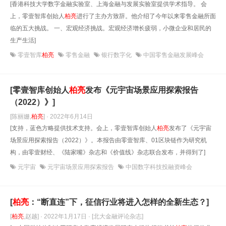
[香港科技大学数字金融实验室、上海金融与发展实验室提供学术指导。 会
上，零壹智库创始人
柏亮
进行了主办方致辞。他介绍了今年以来零售金融所面
临的五大挑战。 一、宏观经济挑战。宏观经济增长疲弱，小微企业和居民的
生产生活]
零壹智库
柏亮
零售金融
银行数字化
中国零售金融发展峰会
[零壹智库创始人
柏亮
发布《元宇宙场景应用探索报告
（2022）》]
[陈丽姗,
柏亮
] · 2022年6月14日
[支持，蓝色方略提供技术支持。会上，零壹智库创始人
柏亮
发布了《元宇宙
场景应用探索报告（2022）》。本报告由零壹智库、01区块链作为研究机
构，由零壹财经、《陆家嘴》杂志和《价值线》杂志联合发布，并得到了]
元宇宙
元宇宙场景应用探索报告
中国数字科技投融资峰会
[
柏亮
：“断直连”下，征信行业将进入怎样的全新生态？]
[
柏亮
,赵越] · 2022年1月17日
· [北大金融评论杂志]