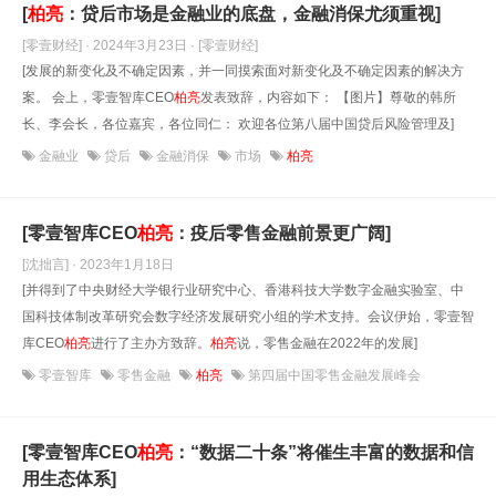
[
柏亮
：贷后市场是金融业的底盘，金融消保尤须重视]
[零壹财经] · 2024年3月23日
· [零壹财经]
[发展的新变化及不确定因素，并一同摸索面对新变化及不确定因素的解决方
案。 会上，零壹智库CEO
柏亮
发表致辞，内容如下： 【图片】尊敬的韩所
长、李会长，各位嘉宾，各位同仁： 欢迎各位第八届中国贷后风险管理及]
金融业
贷后
金融消保
市场
柏亮
[零壹智库CEO
柏亮
：疫后零售金融前景更广阔]
[沈拙言] · 2023年1月18日
[并得到了中央财经大学银行业研究中心、香港科技大学数字金融实验室、中
国科技体制改革研究会数字经济发展研究小组的学术支持。会议伊始，零壹智
库CEO
柏亮
进行了主办方致辞。
柏亮
说，零售金融在2022年的发展]
零壹智库
零售金融
柏亮
第四届中国零售金融发展峰会
[零壹智库CEO
柏亮
：“数据二十条”将催生丰富的数据和信
用生态体系]