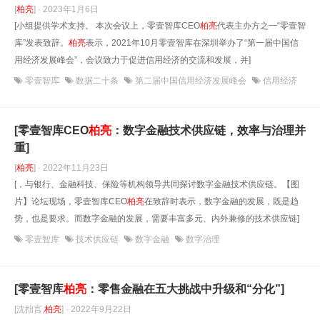
[
柏亮
] · 2023年1月6日
[小组提供学术支持。 本次会议上，零壹智库CEO
柏亮
代表主办方之一“零壹智
库”发表致辞。
柏亮
表示，2021年10月零壹智库在深圳举办了“第一届中国信
用经济发展峰会”，会议致力于促进信用经济的交流和发展，并]
零壹智库
数据二十条
第二届中国信用经济发展峰会
信用经济
[零壹智库CEO
柏亮
：数字金融技术供应链，效率与治理并
重]
[
柏亮
] · 2022年11月23日
[，与银行、金融科技、保险等机构领导共同探讨数字金融技术供应链。【图
片】论坛现场，零壹智库CEO
柏亮
在致辞时表示，数字金融的发展，既是趋
势，也是要求。而数字金融的发展，需要丰富多元、内外兼修的技术供应链]
零壹智库
技术供应链
数字金融
数字治理
[零壹智库
柏亮
：零售金融在五大挑战中升级和“分化”]
[沈拙言,
柏亮
] · 2022年9月22日