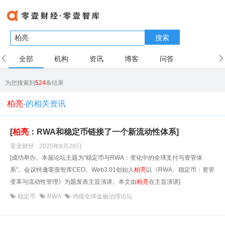
搜索
全部
机构
资讯
博客
问答
用户
为您搜索到
524
条结果
柏亮
-的相关资讯
[
柏亮
：RWA和稳定币链接了一个新流动性体系]
零壹财经 · 2025年8月28日
[成功举办。本届论坛主题为“稳定币与RWA：变化中的全球支付与资管体
系”。会议特邀零壹智库CEO、Web3.01创始人
柏亮
以《RWA、稳定币：资管
变革与流动性管理》为题发表主旨演讲。本文由
柏亮
在主旨演讲]
稳定币
RWA
鸿儒全球金融治理论坛