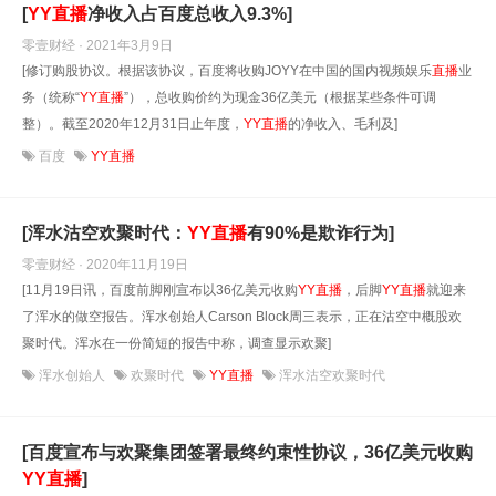
[
YY
直播
净收入占百度总收入9.3%]
零壹财经 · 2021年3月9日
[修订购股协议。根据该协议，百度将收购JOYY在中国的国内视频娱乐
直播
业
务（统称“
YY
直播
”），总收购价约为现金36亿美元（根据某些条件可调
整）。截至2020年12月31日止年度，
YY
直播
的净收入、毛利及]
百度
YY直播
[浑水沽空欢聚时代：
YY
直播
有90%是欺诈行为]
零壹财经 · 2020年11月19日
[11月19日讯，百度前脚刚宣布以36亿美元收购
YY
直播
，后脚
YY
直播
就迎来
了浑水的做空报告。浑水创始人Carson Block周三表示，正在沽空中概股欢
聚时代。浑水在一份简短的报告中称，调查显示欢聚]
浑水创始人
欢聚时代
YY直播
浑水沽空欢聚时代
[百度宣布与欢聚集团签署最终约束性协议，36亿美元收购
YY
直播
]