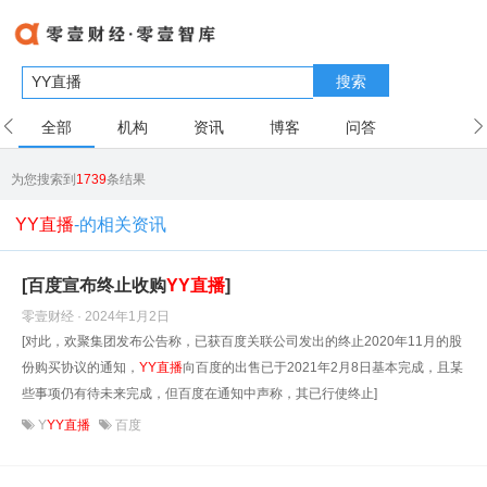
搜索
全部
机构
资讯
博客
问答
用户
为您搜索到
1739
条结果
YY直播
-的相关资讯
[百度宣布终止收购
YY
直播
]
零壹财经 · 2024年1月2日
[对此，欢聚集团发布公告称，已获百度关联公司发出的终止2020年11月的股
份购买协议的通知，
YY
直播
向百度的出售已于2021年2月8日基本完成，且某
些事项仍有待未来完成，但百度在通知中声称，其已行使终止]
Y
YY直播
百度