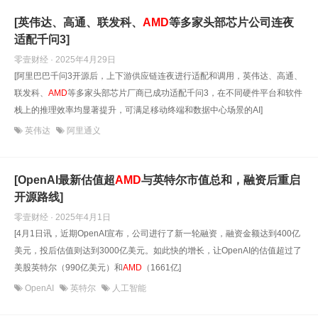
[英伟达、高通、联发科、
AMD
等多家头部芯片公司连夜
适配千问3]
零壹财经 · 2025年4月29日
[阿里巴巴千问3开源后，上下游供应链连夜进行适配和调用，英伟达、高通、
联发科、
AMD
等多家头部芯片厂商已成功适配千问3，在不同硬件平台和软件
栈上的推理效率均显著提升，可满足移动终端和数据中心场景的AI]
英伟达
阿里通义
[OpenAI最新估值超
AMD
与英特尔市值总和，融资后重启
开源路线]
零壹财经 · 2025年4月1日
[4月1日讯，近期OpenAI宣布，公司进行了新一轮融资，融资金额达到400亿
美元，投后估值则达到3000亿美元。如此快的增长，让OpenAI的估值超过了
美股英特尔（990亿美元）和
AMD
（1661亿]
OpenAI
英特尔
人工智能