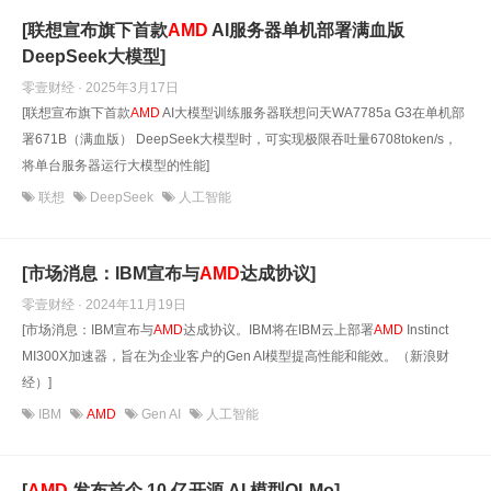
[联想宣布旗下首款
AMD
AI服务器单机部署满血版
DeepSeek大模型]
零壹财经 · 2025年3月17日
[联想宣布旗下首款
AMD
AI大模型训练服务器联想问天WA7785a G3在单机部
署671B（满血版） DeepSeek大模型时，可实现极限吞吐量6708token/s，
将单台服务器运行大模型的性能]
联想
DeepSeek
人工智能
[市场消息：IBM宣布与
AMD
达成协议]
零壹财经 · 2024年11月19日
[市场消息：IBM宣布与
AMD
达成协议。IBM将在IBM云上部署
AMD
Instinct
MI300X加速器，旨在为企业客户的Gen AI模型提高性能和能效。（新浪财
经）]
IBM
AMD
Gen AI
人工智能
[
AMD
发布首个 10 亿开源 AI 模型OLMo]