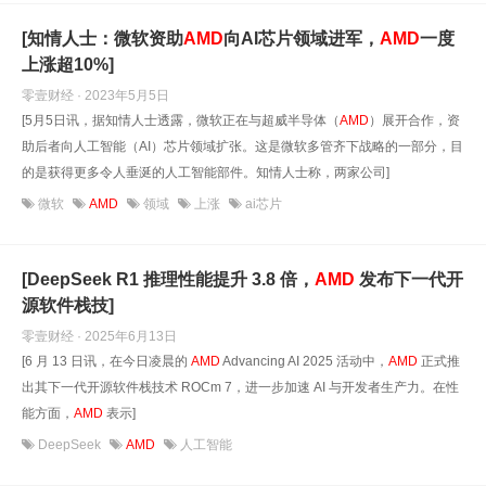
[知情人士：微软资助
AMD
向AI芯片领域进军，
AMD
一度
上涨超10%]
零壹财经 · 2023年5月5日
[5月5日讯，据知情人士透露，微软正在与超威半导体（
AMD
）展开合作，资
助后者向人工智能（AI）芯片领域扩张。这是微软多管齐下战略的一部分，目
的是获得更多令人垂涎的人工智能部件。知情人士称，两家公司]
微软
AMD
领域
上涨
ai芯片
[DeepSeek R1 推理性能提升 3.8 倍，
AMD
发布下一代开
源软件栈技]
零壹财经 · 2025年6月13日
[6 月 13 日讯，在今日凌晨的
AMD
Advancing AI 2025 活动中，
AMD
正式推
出其下一代开源软件栈技术 ROCm 7，进一步加速 AI 与开发者生产力。在性
能方面，
AMD
表示]
DeepSeek
AMD
人工智能