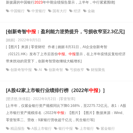
新披露的中国银行
2023
年中期业绩报告显示，上半年，中行紧紧围绕]
中国银行
中资银行
国有大行
经济
金融
[创新奇智
中报
：盈利能力逆势提升，亏损收窄至2.3亿元]
[姚丽] · 2022年9月5日
[【图片】来源 | 零壹财经 作者 | 姚丽 8月31日，AI企业创新奇智
（02121.HK）发布了上市后首份
中报
。
中报
显示，在上半年疫情反复给经济
带来扰动的背景下，创新奇智营收继续大幅增长]
创新奇智中报
AI
创新奇智
亏损收窄
财报聚焦
[A股42家上市银行业绩排行榜（2022年
中报
）]
[楚济慈,张倩茹] · 2022年9月2日
· [零壹智库]
[上半年，仅紫金银行资产规模同比下降0.168%，至2275.72亿元。表1：A股
上市银行资产规模排名（2022年
中报
）【图片】【图片】数据来源：Wind、
零壹智库二、营收：9家银行营收超千亿元，民生银行等]
精品报告
A股上市银行
银行中报
上市银行
紫金银行