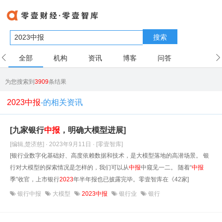
搜索
全部
机构
资讯
博客
问答
用户
为您搜索到
3909
条结果
2023中报
-的相关资讯
[九家银行
中报
，明确大模型进展]
[编辑,楚济慈] · 2023年9月11日
· [零壹智库]
[银行业数字化基础好、高度依赖数据和技术，是大模型落地的高潜场景。 银
行对大模型的探索情况是怎样的，我们可以从
中报
中窥见一二。 随着“
中报
季”收官，上市银行
2023
年半年报也已披露完毕。零壹智库在《42家]
银行中报
大模型
2023中报
银行业
银行