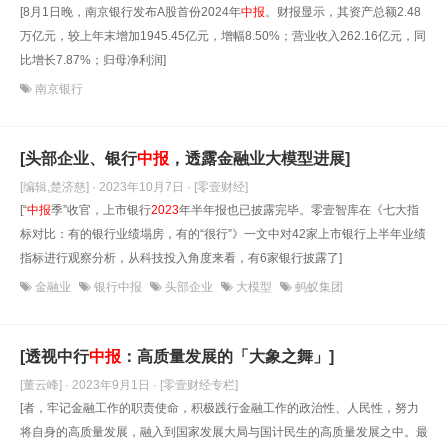
[8月1日晚，南京银行发布A股首份2024年
中报
。财报显示，其资产总额2.48
万亿元，较上年末增加1945.45亿元，增幅8.50%；营业收入262.16亿元，同
比增长7.87%；归母净利润]
南京银行
[头部企业、银行
中报
，透露金融业大模型进展]
[编辑,楚济慈] · 2023年10月7日
· [零壹财经]
[“
中报
季”收官，上市银行
2023
年半年报也已披露完毕。零壹智库在《七大指
标对比：有的银行业绩塌房，有的“很行”》一文中对42家上市银行上半年业绩
指标进行观察分析，从科技投入角度来看，有6家银行披露了]
金融业
银行中报
头部企业
大模型
蚂蚁集团
[透视中行
中报
：高质量发展的「大象之舞」]
[董云峰] · 2023年9月1日
· [零壹财经专栏]
[者，牢记金融工作的职责使命，积极践行金融工作的政治性、人民性，努力
将自身的高质量发展，融入到国家发展大局与国计民生的高质量发展之中。最