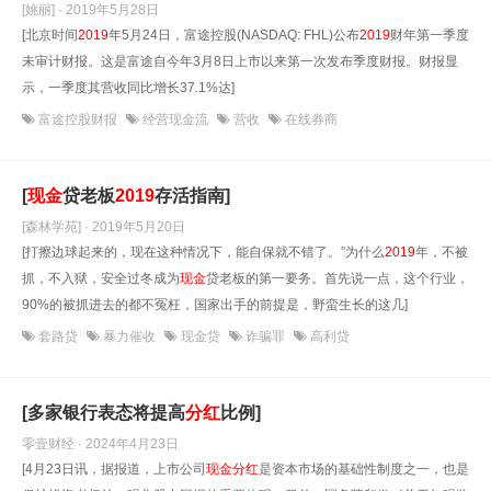
[姚丽] · 2019年5月28日
[北京时间
2019
年5月24日，富途控股(NASDAQ: FHL)公布
2019
财年第一季度
未审计财报。这是富途自今年3月8日上市以来第一次发布季度财报。财报显
示，一季度其营收同比增长37.1%达]
富途控股财报
经营现金流
营收
在线券商
[
现金
贷老板
2019
存活指南]
[森林学苑] · 2019年5月20日
[打擦边球起来的，现在这种情况下，能自保就不错了。”为什么
2019
年，不被
抓，不入狱，安全过冬成为
现金
贷老板的第一要务。首先说一点，这个行业，
90%的被抓进去的都不冤枉，国家出手的前提是，野蛮生长的这几]
套路贷
暴力催收
现金贷
诈骗罪
高利贷
[多家银行表态将提高
分红
比例]
零壹财经 · 2024年4月23日
[4月23日讯，据报道，上市公司
现金
分红
是资本市场的基础性制度之一，也是