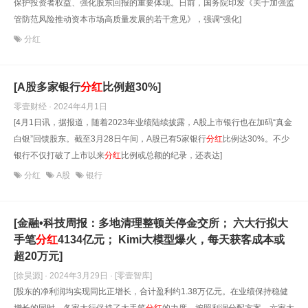
保护投资者权益、强化股东回报的重要体现。日前，国务院印发《关于加强监
管防范风险推动资本市场高质量发展的若干意见》，强调“强化]
分红
[A股多家银行
分红
比例超30%]
零壹财经 · 2024年4月1日
[4月1日讯，据报道，随着2023年业绩陆续披露，A股上市银行也在加码“真金
白银”回馈股东。截至3月28日午间，A股已有5家银行
分红
比例达30%。不少
银行不仅打破了上市以来
分红
比例或总额的纪录，还表达]
分红
A股
银行
[金融•科技周报：多地清理整顿关停金交所； 六大行拟大
手笔
分红
4134亿元； Kimi大模型爆火，每天获客成本或
超20万元]
[徐昊源] · 2024年3月29日
· [零壹智库]
[股东的净利润均实现同比正增长，合计盈利约1.38万亿元。在业绩保持稳健
增长的同时，各家大行保持了大手笔
分红
的力度。按照利润分配方案，六家大