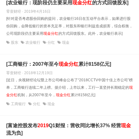
[农业银行：现阶段仍主要采用
现金
分红
的方式回馈股东]
零壹财经 · 2019年4月16日
[针对是否考虑股份回购的提问，农业银行16日在互动平台表示，如果进行股
份回购，会降低银行的资本充足率，对股东和银行利益造成损害，综合权衡，
公司现阶段仍主要采用
现金
分红
的方式回馈股东。此外，农业银行表示]
股东
农业银行
分红
现金
[工商银行：2007年至今
现金
分红
累计8158亿元]
零壹财经 · 2018年12月19日
[近日，央视财经论坛暨上市公司峰会公布了“2018CCTV中国十佳上市公司”榜
单，工商银行连续二年上榜。据介绍，上市以来，工行一直坚持长期稳定的
现
金
分红
机制，从2007年至今，
现金
分红
累计8158亿元]
工商银行
分红
现金
[富途控股发布
2019
Q1财报：营收同比增长37% 经营
现金
流为负]