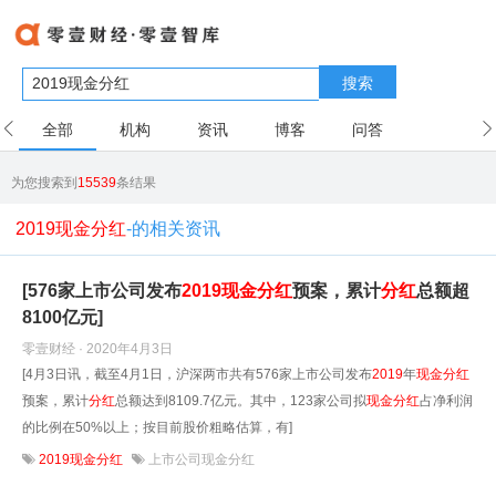
搜索
全部
机构
资讯
博客
问答
用户
为您搜索到
15539
条结果
2019现金分红
-的相关资讯
[576家上市公司发布
2019
现金
分红
预案，累计
分红
总额超
8100亿元]
零壹财经 · 2020年4月3日
[4月3日讯，截至4月1日，沪深两市共有576家上市公司发布
2019
年
现金
分红
预案，累计
分红
总额达到8109.7亿元。其中，123家公司拟
现金
分红
占净利润
的比例在50%以上；按目前股价粗略估算，有]
2019现金分红
上市公司现金分红