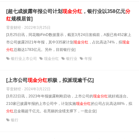
[超七成披露年报公司计划
现金
分红
，银行业以358亿元
分
红
规模居首]
零壹财经 · 2022年3月25日
[3月25日讯，同花顺iFinD数据显示，截至3月24日发稿前，A股已有452家上
市公司披露2021年年报，其中335家计划
现金
分红
，占比高达74%，拟
现金
分红
总额达1783亿元。另外，目前银行业]
银行业上市公司
现金分红
银行业
年报
[上市公司
现金
分红
积极，拟派现逾千亿]
零壹财经 · 2024年3月22日
[3月22日讯，2023年年报披露刚刚启动，上市公司的
现金
分红
就好戏连台。
210家已披露年报的上市公司中，计划实施
现金
分红
的公司占比高达88%，拟
分红
总金额超千亿元。在亮丽的业绩支撑下，一批企业]
银行