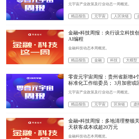
元宇宙产业政策及行业动态一周概览。
精品报告
元宇宙
人区块链
金融•科技周报：央行设立科技
AI编程
金融科技动态本周概览。
精品报告
金融
科技
大模型
零壹元宇宙周报：贵州省新增4
标准化工作组委员； 3月加密或
元宇宙产业政策及行业动态一周概览。
精品报告
元宇宙
区块链
虚
金融•科技周报：多地清理整顿关停
天获客成本或超20万元
金融科技动态本周概览。