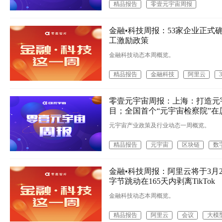
精品报告
零壹元宇宙周报
金融•科技周报：53家企业正式确
工激励政策
金融科技动态本周概览。
精品报告
金融科技
阿里云
3
零壹元宇宙周报：上海：打造元
目；全国首个“元宇宙检察院”在
元宇宙产业政策及行业动态一周概览。
精品报告
元宇宙
区块链
数
金融•科技周报：阿里云将于3月
字节跳动在165天内剥离TikTok
金融科技动态本周概览。
精品报告
阿里云
会议
大模