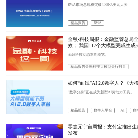
RWA市场总规模突破4500亿美元大关
精品报告
RWA
金融•科技周报：金融监管总局
效； 我国117个大模型完成生成
金融科技动态本周概览。
精品报告金融科技大模型央行抖音
如何“面试”AI 2.0数字人？《
“数字分身”正在成为新型AI劳动力工具。
精品报告
数字人平台
AI
数
零壹元宇宙周报：支付宝推出生成
发布