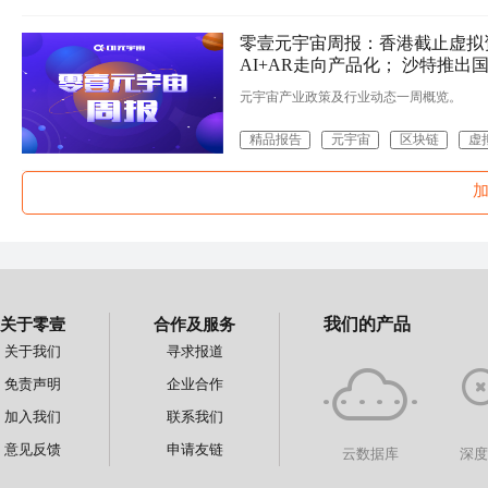
零壹元宇宙周报：香港截止虚拟资
AI+AR走向产品化； 沙特推出
元宇宙产业政策及行业动态一周概览。
精品报告
元宇宙
区块链
虚
关于零壹
合作及服务
我们的产品
关于我们
寻求报道
免责声明
企业合作
加入我们
联系我们
意见反馈
申请友链
云数据库
深