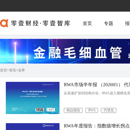
首页
专题
报
首页
>
资讯
>
业界
RWA市场半年报 （2026H1
从高速扩张到结构分化：RWA进入规模化
精品报告
RWA
代笔化
RWA年度报告：指数级增长拐