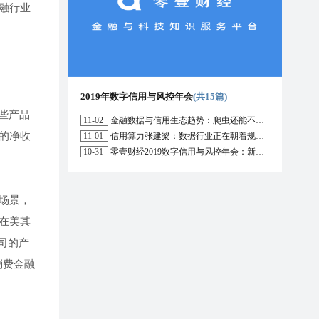
融行业
2019年数字信用与风控年会
(共15篇)
些产品
11-02
金融数据与信用生态趋势：爬虫还能不能用？区块链能解决哪些问题？
右的净收
11-01
信用算力张建梁：数据行业正在朝着规范化方向演进，数据确权是数据开放的前提
10-31
零壹财经2019数字信用与风控年会：新形势下行业的机遇与挑战
场景，
在美其
司的产
消费金融