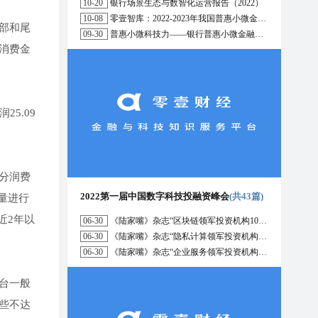
10-20
银行场景生态与数智化运营报告（2022）
10-08
零壹智库：2022-2023年我国普惠小微金融十大趋势展望
部和尾
09-30
普惠小微科技力——银行普惠小微金融战略与科技解决方案研究报告（2022）
消费金
25.09
分润费
2022第一届中国数字科技投融资峰会
(共43篇)
量进行
近2年以
06-30
《陆家嘴》杂志“区块链领军投资机构10强”榜单正式发布
06-30
《陆家嘴》杂志“隐私计算领军投资机构10强”榜单正式发布
06-30
《陆家嘴》杂志“企业服务领军投资机构10强”榜单正式发布
台一般
些不达