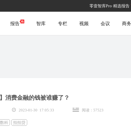
零壹智库Pro·精选报告
报告
智库
专栏
视频
会议
商
】消费金融的钱被谁赚了？
2023-01-30 17:05:33
阅读：57523
0数科
拍拍贷