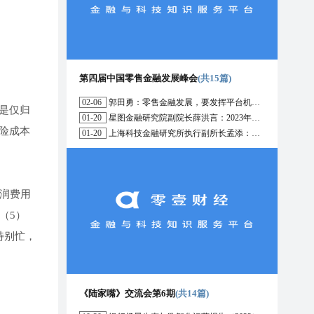
第四届中国零售金融发展峰会
(共15篇)
02-06
郭田勇：零售金融发展，要发挥平台机构的作用
是仅归
01-20
星图金融研究院副院长薛洪言：2023年消费信贷或迎来新起点
险成本
01-20
上海科技金融研究所执行副所长孟添：开放银行与嵌入式金融为数字普惠金融带来更大发展空间
润费用
（5）
特别忙，
《陆家嘴》交流会第6期
(共14篇)