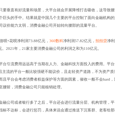
只要垂直有好流量和场景，大平台就会开展降维打击吸收，这导致腰
个巨头的手中。结果就是中国几个主要的平台控制了面向金融机构的
司议价能力太弱，消费金融公司开始转向腰部的流量平台。
呗+花呗净利润73.88亿元，
360数科
净利润57.82亿元，
拍拍贷
净利润
亿元。2021年，21家主要消费金融公司的利润之和为110亿元。
平台引流费用远远高于当期在人力、金融科技方面投入的费用。平台
而且主流的平台一般比较强硬不能议价，且走轻资产道路，不为资产质
且平台会考虑消费者权益保护等方面的因素，催收一般不会hard，
至腰斩，消费金融公司只能核销处理。
金融公司或者银行多了之后，平台还会进行流量分层、机构管理，平
指标不达标，会进行惩罚，具体来说会通过推送下沉客群、老客给那