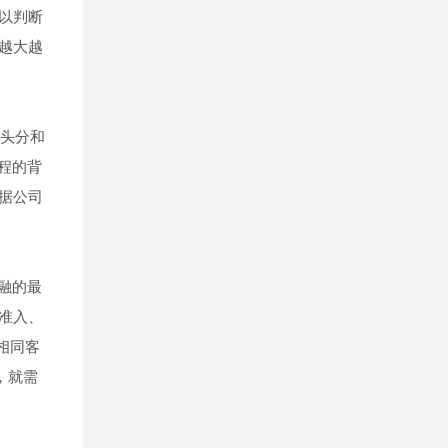
以判断
越大越
多头分和
程的背
据公司
融的最
准入、
相同客
，就需