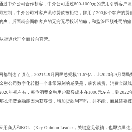
过中介公司合作获客，中介公司通过800-1000元的费用引诱客户
司控制，中介公司对客户谎称贷款被拒绝，挪用了200多个客户的贷
的爽，后面就会面临客户的无穷无尽投诉的痛，和监管巨额处罚的痛
后从渠道代理全面转向直营。
达了顶点，2021年9月网民总规模11.67亿，比2020年9月网民
费金融公司数字化转型一个非常深刻的感受是，获客贼贵。消费金融
2020年初左右，每位消费金融用户获客成本在1000元左右，到2022
。那么消费金融能因为获客贵，增加贷款利率吗，并不能，而且还要
KOL （Key Opinion Leader，关键意见领袖，也即流量