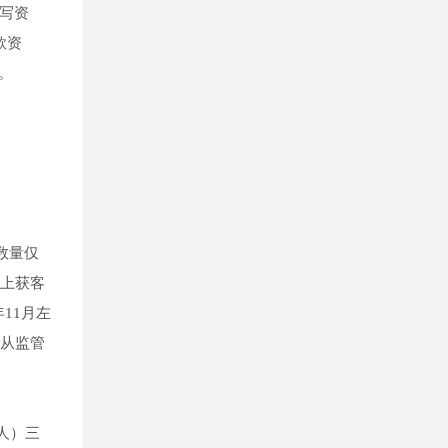
填写资
款资
。
数量仅
线上获客
年11月左
遵从监管
达人）三