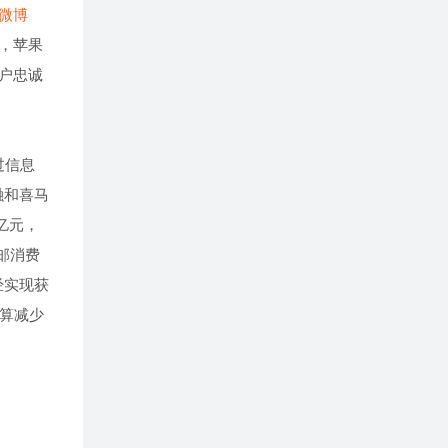
微博
，苹果
户忠诚
过信息
融和喜马
亿元，
中邮消费
经实现获
预算减少