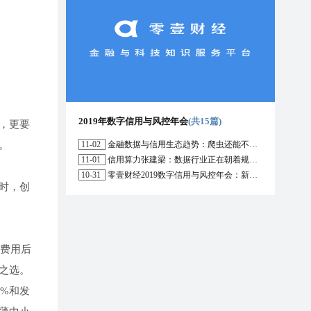
2019年数字信用与风控年会
(共15篇)
，更要
。
11-02
金融数据与信用生态趋势：爬虫还能不能用？区块链能解决哪些问题？
11-01
信用算力张建梁：数据行业正在朝着规范化方向演进，数据确权是数据开放的前提
10-31
零壹财经2019数字信用与风控年会：新形势下行业的机遇与挑战
时，创
费用后
之选。
%和发