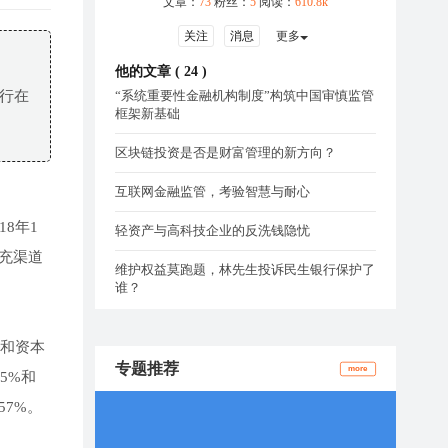
文章：
73
粉丝：
5
阅读：
610.8k
关注
消息
更多
。
他的文章 (
24
)
银行在
“系统重要性金融机构制度”构筑中国审慎监管
框架新基础
区块链投资是否是财富管理的新方向？
互联网金融监管，考验智慧与耐心
8年1
轻资产与高科技企业的反洗钱隐忧
充渠道
维护权益莫跑题，林先生投诉民生银行保护了
谁？
产和资本
专题推荐
more
5%和
57%。