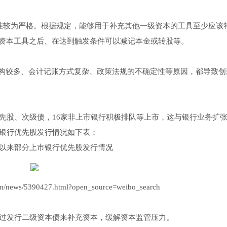
准较为严格。根据规定，能够用于补充其他一级资本的工具至少应该
级资本工具之后、在达到触发条件可以减记本金或转股等。
构较多、会计记账方式复杂、政策法规的不确定性等原因，都导致创
优先股、次级债，16家非上市银行积极排队等上市，这与银行业务扩
市银行优先股发行情况如下表：
7年以来部分上市银行优先股发行情况
news/5390427.html?open_source=weibo_search
通过发行二级资本债来补充资本，缓解资本监管压力。