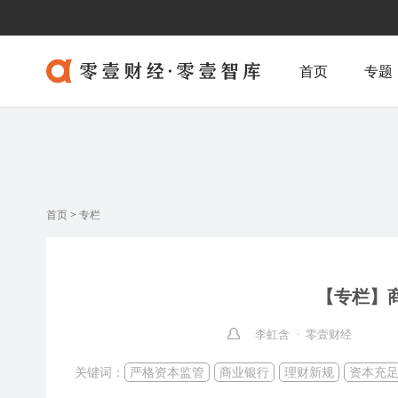
首页
专题
首页
>
专栏
【专栏】
李虹含 · 零壹财经
关键词：
严格资本监管
商业银行
理财新规
资本充