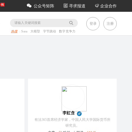
公众号矩阵
寻求报道
企业合作
务
登录
注册
热搜
:
Sora
大模型
字节跳动
数字竞争力
李虹含
有法365首席经济学家，中国人民大学国际货币所
研究员。