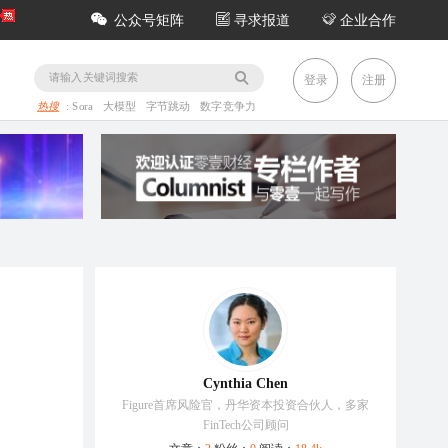
公众号矩阵
寻求报道
企业合作
务
登录
注册
热搜
:
Sora
大模型
字节跳动
数字竞争力
Cynthia Chen
Figure首席风险官，丹华资本投资合伙人，多家
FinTech公司顾问