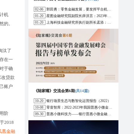
02-06
郭田勇：零售金融发展，要发挥平台机构的作用
计机
01-20
星图金融研究院副院长薛洪言：2023年消费信贷或迎来新起点
01-20
上海科技金融研究所执行副所长孟添：开放银行与嵌入式金融为数字普惠金融带来更大发展空间
然的。
淘汰了
存在一
对于确
篡改贷款
己账户
《陆家嘴》交流会第6期
(共14篇)
10-20
银行场景生态与数智化运营报告（2022）
10-08
零壹智库：2022-2023年我国普惠小微金融十大趋势展望
用阶
09-30
普惠小微科技力——银行普惠小微金融战略与科技解决方案研究报告（2022）
2018
凤凰金融