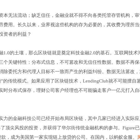
资本无法流动；缺乏信任，金融业就不得不向各类托管存管机构，审
昂费用。长久以来，业界视这些机构的存为必要的，其收费为理所当
投资者的利益？
1.0的土壤，那么区块链就是奠定科技金融2.0的基石。互联网技术
三个关键特性：分布式信息，不可篡改和无信任性数据。数据不再保
消除委托方和代理人目标不一致而产生的利益纠纷。数据无法篡改，
传统模式。如果应用了区块链技术，LendingClub就不可能擅自
息实时分布式保存，理财公司客户经理也不可能骗走客户一亿元打入自
实力的金融科技公司已经开始布局区块链，其中几家已经进入实际应
司已经获得了顶尖风投的投资，并获得了华尔街传统金融机构的参与。Figure已于
贷款，成为美国第一家实现链上放贷的公司。在国内，以蚂蚁金服、