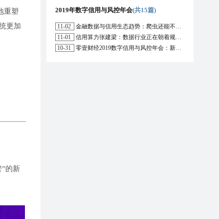
2019年数字信用与风控年会
(共15篇)
地重塑
统更加
11-02
金融数据与信用生态趋势：爬虫还能不能用？区块链能解决哪些问题？
11-01
信用算力张建梁：数据行业正在朝着规范化方向演进，数据确权是数据开放的前提
10-31
零壹财经2019数字信用与风控年会：新形势下行业的机遇与挑战
”的新