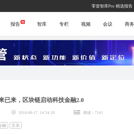
零壹智库Pro·精选报告
报告
智库
专栏
视频
会议
商
来已来，区块链启动科技金融2.0
2018-08-17 14:54:20
阅读：7161
金融
京东