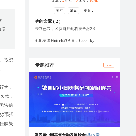
文章：
2
粉丝：
0
阅读：
18.4k
关注
消息
更多
转
他的文章 (
2
)
未来已来，区块链启动科技金融2.0
加便
侃侃美国Fintech独角兽：Greensky
、投资
专题推荐
more
。
行为，
销欠款，
无法信
劣币驱
任缺失
第四届中国零售金融发展峰会
(共15篇)