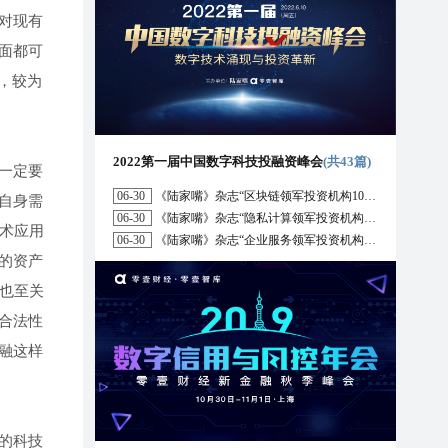
对现有
面都可
，较为
2022第一届中国数字科技投融资峰会
(共43篇)
一定要
06-30
《陆家嘴》杂志“区块链领军投资机构10强”榜单正式发布
自身需
06-30
《陆家嘴》杂志“隐私计算领军投资机构10强”榜单正式发布
技术应用
06-30
《陆家嘴》杂志“企业服务领军投资机构10强”榜单正式发布
的资产
系也至关
合法性
融这样
的科技