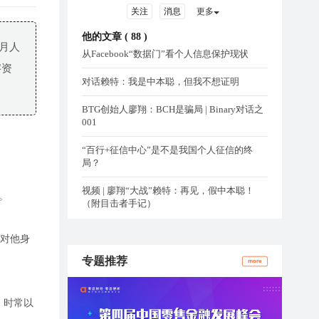
关注
消息
更多
他的文章 (
88
)
4月人
从Facebook“数据门”看个人信息保护现状
字资
对话赖特：我是中本聪，但我不想证明
BTG创始人廖翔：BCH是骗局 | Binary对话之
001
“百行+征信中心”是不是我国个人征信的终
局？
视频 | 廖翔“大战”赖特：再见，假中本聪！
”。
（附目击者手记）
止对他身
专题推荐
more
时，时常以