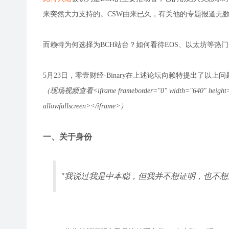
来突然大力支持的。CSW由来已久，有关他的专题报道无数
而赖特为何选择为BCH站台？如何看待EOS、以太坊等热
5月23日，零壹财经·Binary在上述论坛向赖特提出了以
（现场视频查看<iframe frameborder="0" width="640" height="498
allowfullscreen></iframe>）
一、关于身份
"我说过我是中本聪，但我并不想证明，也不想