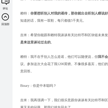
评论
赖特：
你要想听别人对我的谣传，那你就出去听别人瞎说好
知道的话，我有一双鞋，每只都值5千美元。
回顶部
吉米：希望你能跟和赖特我谈谈有关比特币和区块链未来发
是来这里谈论过去的
。
赖特：我不在乎别人怎么造谣，他们可以随便说，但
我不会
议。参加这次大会花了我1200英镑。不像很多嘉宾，他
意回答。
Binary：你是中本聪吗？
吉米：我再强调一下，我们很乐意跟你谈谈有关比特币和区
展无关的问题，那我们就先回去了。