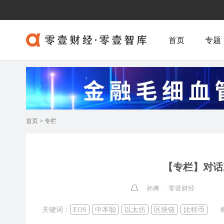
首页
专题
首页
>
专栏
【专栏】对话
孙爽 · 零壹财经
关键词：
EOS
中本聪
以太坊
区块链
比特币