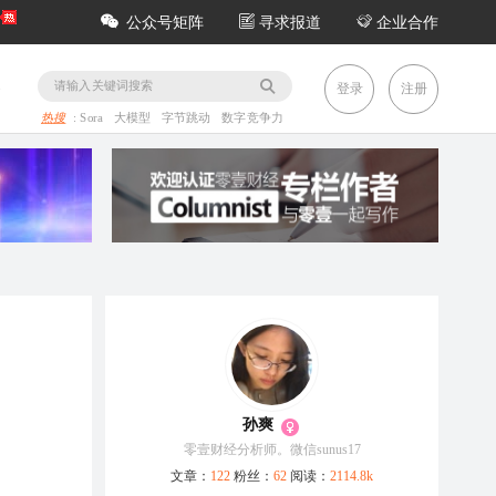
公众号矩阵
寻求报道
企业合作
务
登录
注册
热搜
:
Sora
大模型
字节跳动
数字竞争力
孙爽
零壹财经分析师。微信sunus17
文章：
122
粉丝：
62
阅读：
2114.8k