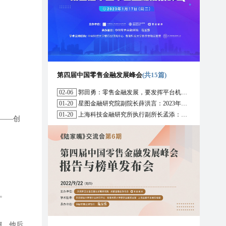
第四届中国零售金融发展峰会
(共15篇)
02-06
郭田勇：零售金融发展，要发挥平台机构的作用
01-20
星图金融研究院副院长薛洪言：2023年消费信贷或迎来新起点
01-20
上海科技金融研究所执行副所长孟添：开放银行与嵌入式金融为数字普惠金融带来更大发展空间
币——创
。
H，他后