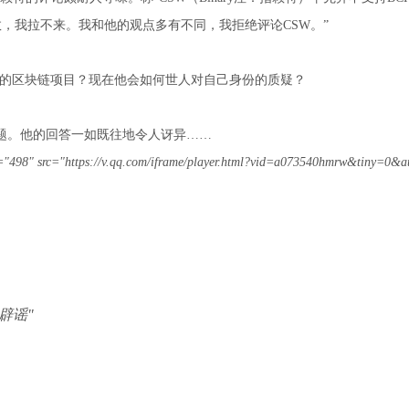
，我拉不来。我和他的观点多有不同，我拒绝评论CSW。”
门的区块链项目？现在他会如何世人对自己身份的质疑？
上问题。他的回答一如既往地令人讶异……
" src="https://v.qq.com/iframe/player.html?vid=a073540hmrw&tiny=0&a
辟谣"