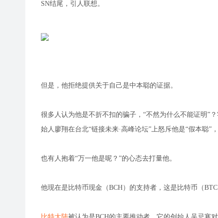
SN结尾，引人联想。
但是，他拒绝提供关于自己是中本聪的证据。
很多人认为他是不折不扣的骗子，“不然为什么不能证明”？零壹
始人廖翔在台北“链接未来·高峰论坛”上怒斥他是“假本聪”
也有人抱着“万一他是呢？”的心态去打量他。
他现在是比特币现金（BCH）的支持者，这是比特币（B
比特大陆
被认为是BCH的主要推动者，它的创始人吴忌寒对赖