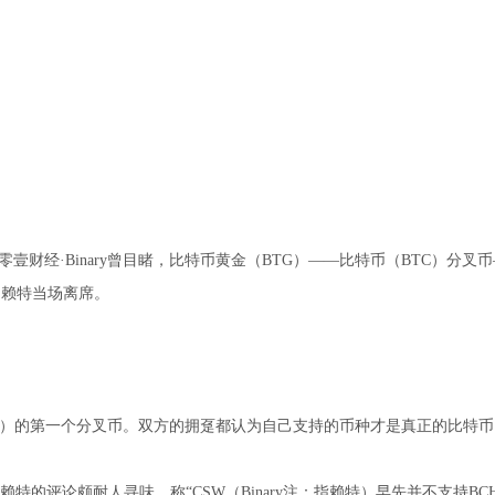
财经·Binary曾目睹，比特币黄金（BTG）——比特币（BTC）分叉
，赖特当场离席。
TC）的第一个分叉币。双方的拥趸都认为自己支持的币种才是真正的比特币
特的评论颇耐人寻味。称“CSW（Binary注：指赖特）早先并不支持BC