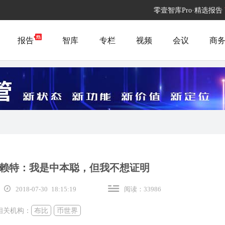
零壹智库Pro·精选报告
报告
智库
专栏
视频
会议
商
赖特：我是中本聪，但我不想证明
2018-07-30 18:15:19
阅读：33986
相关机构：
布比
币世界