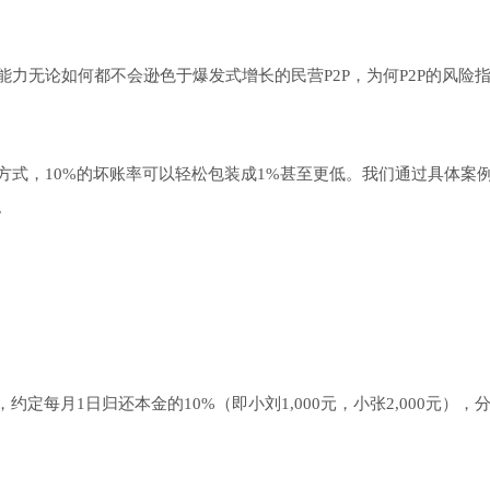
力无论如何都不会逊色于爆发式增长的民营P2P，为何P2P的风险
方式，10%的坏账率可以轻松包装成1%甚至更低。我们通过具体案
。
，约定每月1日归还本金的10%（即小刘1,000元，小张2,000元），分