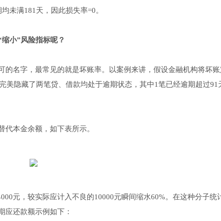
两笔借款逾期均未满181天，因此损失率=0。
“缩小”风险指标呢？
可的名字，最常见的就是坏账率。以案例来讲，假设金融机构将坏账
，完美隐藏了两笔贷、借款均处于逾期状态，其中1笔已经逾期超过91
替代本金余额，如下表所示。
4000元，较实际应计入不良的10000元瞬间缩水60%。在这种分子统
期应还款额示例如下：