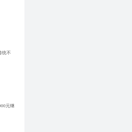
传统不
）
00元继