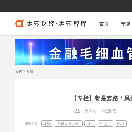
首页
专题
首页
>
专栏
【专栏】都是套路！风
乘风集 · 零壹财经
关键词：
坏账
消费金融公司
逾期
银监会
风险