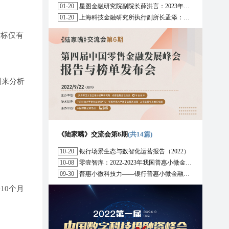
01-20
星图金融研究院副院长薛洪言：2023年消费信贷或迎来新起点
01-20
上海科技金融研究所执行副所长孟添：开放银行与嵌入式金融为数字普惠金融带来更大发展空间
指标仅有
例来分析
《陆家嘴》交流会第6期
(共14篇)
10-20
银行场景生态与数智化运营报告（2022）
10-08
零壹智库：2022-2023年我国普惠小微金融十大趋势展望
09-30
普惠小微科技力——银行普惠小微金融战略与科技解决方案研究报告（2022）
10个月