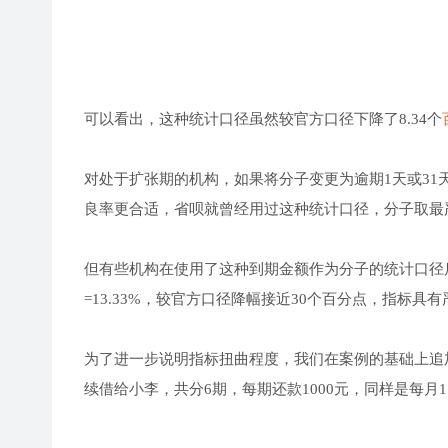
可以看出，这种统计口径虽然较官方口径下降了8.34个
对处于扩张期的机构，如果将分子变更为逾期1天或3
良率更合适，省呗就曾经用过这种统计口径，分子取最
但有些机构在使用了这种到期金额作为分子的统计口径后，分母
=13.33%，较官方口径降幅接近30个百分点，指标具
为了进一步说明指标扭曲程度，我们在案例的基础上追加
续借给小李，共分6期，每期还款1000元，同样是每月