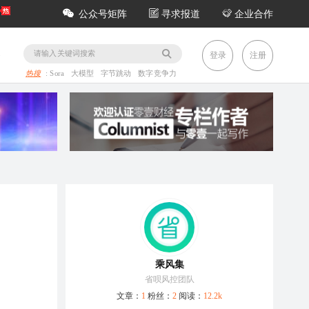
公众号矩阵
寻求报道
企业合作
务
登录
注册
热搜
:
Sora
大模型
字节跳动
数字竞争力
乘风集
省呗风控团队
文章：
1
粉丝：
2
阅读：
12.2k