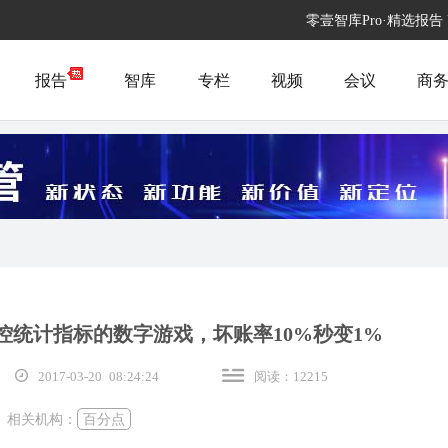
零壹智库Pro·精选报告
报告
智库
专栏
视频
会议
商
控统计指标的数字游戏，坏账率10%秒变1%
2017-03-20 08:24:24
阅读：12215
相关机构：
百分点