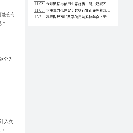
11-02
金融数据与信用生态趋势：爬虫还能不能用？区块链能解决哪些问题？
11-01
信用算力张建梁：数据行业正在朝着规范化方向演进，数据确权是数据开放的前提
可能会有
10-31
零壹财经2019数字信用与风控年会：新形势下行业的机遇与挑战
呢？
款分为
能计入次
 /