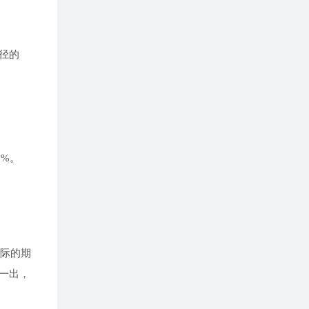
口径的
1%。
实际的期
一出，