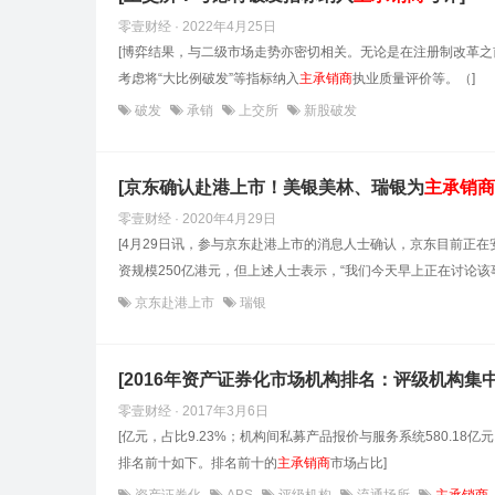
零壹财经 · 2022年4月25日
[博弈结果，与二级市场走势亦密切相关。无论是在注册制改革之
考虑将“大比例破发”等指标纳入
主承销商
执业质量评价等。（]
破发
承销
上交所
新股破发
[京东确认赴港上市！美银美林、瑞银为
主承销商
零壹财经 · 2020年4月29日
[4月29日讯，参与京东赴港上市的消息人士确认，京东目前正
资规模250亿港元，但上述人士表示，“我们今天早上正在讨论该事
京东赴港上市
瑞银
[2016年资产证券化市场机构排名：评级机构集
零壹财经 · 2017年3月6日
[亿元，占比9.23%；机构间私募产品报价与服务系统580.18亿元
排名前十如下。排名前十的
主承销商
市场占比]