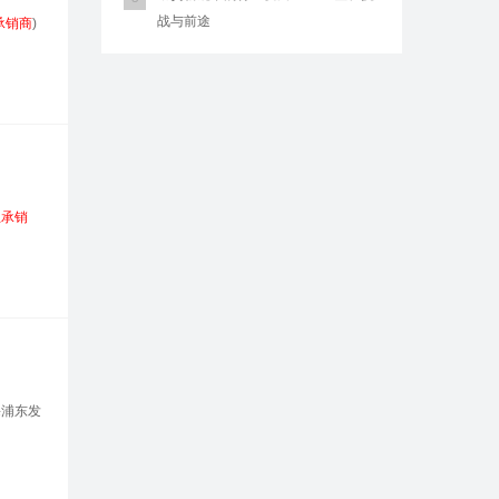
战与前途
承销商
)
主承销
海浦东发