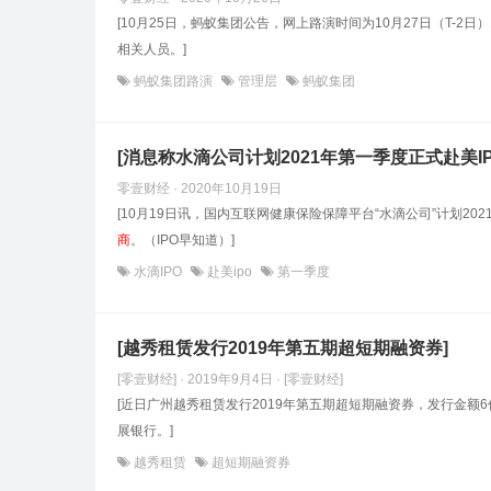
[10月25日，蚂蚁集团公告，网上路演时间为10月27日（T-2日
相关人员。]
蚂蚁集团路演
管理层
蚂蚁集团
[消息称水滴公司计划2021年第一季度正式赴美IP
零壹财经 · 2020年10月19日
[10月19日讯，国内互联网健康保险保障平台“水滴公司”计划2
商
。（IPO早知道）]
水滴IPO
赴美ipo
第一季度
[越秀租赁发行2019年第五期超短期融资券]
[零壹财经] · 2019年9月4日
· [零壹财经]
[近日广州越秀租赁发行2019年第五期超短期融资券，发行金额6
展银行。]
越秀租赁
超短期融资券