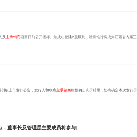
人及
主承销商
项目日前公开招标。如成功登陆A股顺利，赣州银行将成为江西省内第三
并在科创板上市发行公告，发行人和联席
主承销商
根据初步询价结果，协商确定本次发行价
7点，董事长及管理层主要成员将参与]