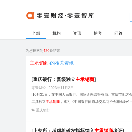
全部
机构
资讯
博客
问答
为您搜索到
420
条结果
主承销商
-的相关资讯
[重庆银行：晋级独立
主承销商
]
零壹财经 · 2023年11月2日
[10月31日，在中国人民银行、国家金融监管总局、重庆市地
工具独立
主承销商
，成为《中国银行间市场交易商协会非金融企业
重庆银行
[上交所：考虑将破发指标纳入
主承销商
考评]