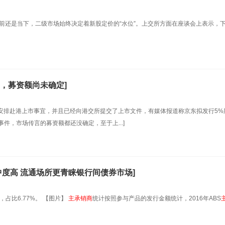
前还是当下，二级市场始终决定着新股定价的“水位”。上交所方面在座谈会上表示，
，募资额尚未确定]
在安排赴港上市事宜，并且已经向港交所提交了上市文件，有媒体报道称京东拟发行5%
件，市场传言的募资额都还没确定，至于上...]
中度高 流通场所更青睐银行间债券市场]
，占比6.77%。 【图片】
主承销商
统计按照参与产品的发行金额统计，2016年ABS