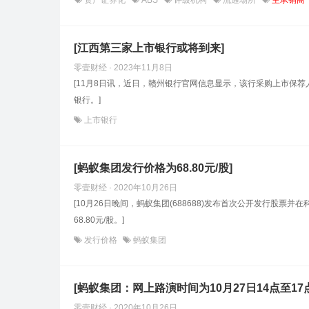
资产证券化
ABS
评级机构
流通场所
主承销商
[江西第三家上市银行或将到来]
零壹财经 · 2023年11月8日
[11月8日讯，近日，赣州银行官网信息显示，该行采购上市保荐
银行。]
上市银行
[蚂蚁集团发行价格为68.80元/股]
零壹财经 · 2020年10月26日
[10月26日晚间，蚂蚁集团(688688)发布首次公开发行股票
68.80元/股。]
发行价格
蚂蚁集团
[蚂蚁集团：网上路演时间为10月27日14点至1
零壹财经 · 2020年10月26日