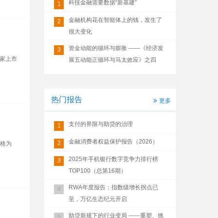
科技金融需要数据“新基建”
1
金融机构花在智能体上的钱，发生了
2
很大变化
资金动能的循环与膨胀 ——《经济发
3
家上市
展五动能正循环与马太效应》之四
热门报告
更多
支付的界限与助贷的治理
1
金融消费者权益保护报告（2026）
2
格为
2025年手机银行数字竞争力排行榜
3
TOP100（总第16期）
RWA年度报告：指数级增长拐点已
4
至，万亿生态纪元开启
助贷新规下的行业变局 ——重塑、挑
5