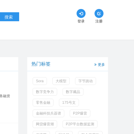
搜索
登录
注册
热门标签
更多
Sora
大模型
字节跳动
数字竞争力
数字藏品
务融资
零售金融
175号文
金融科技兵器谱
P2P爆雷
网贷爆雷潮
P2P平台数据监测