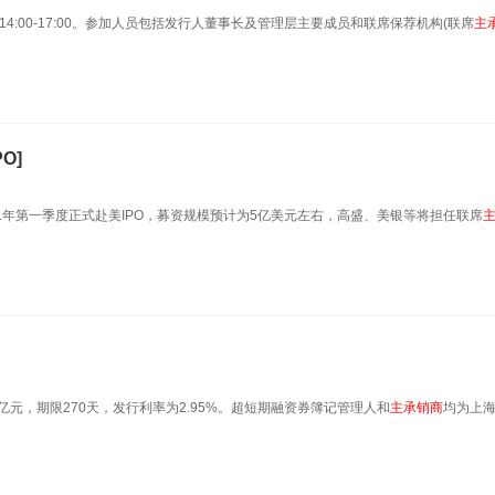
）14:00-17:00。参加人员包括发行人董事长及管理层主要成员和联席保荐机构(联席
主
O]
021年第一季度正式赴美IPO，募资规模预计为5亿美元左右，高盛、美银等将担任联席
亿元，期限270天，发行利率为2.95%。超短期融资券簿记管理人和
主承销商
均为上