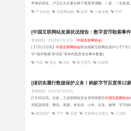
带来的变化，卢卫认为主要从两个维度来理解。一是，一定程度上
产业金融
互联网金融
监管
小微金融
P2P
[中国互联网站发展状况报告：数字货币勒索事件
零壹财经 · 2018年7月12日
· [
中国互联网协会
]
[【7月12日讯】
中国互联网协会
联合国家互联网应急中心于7月1
中“‘敲诈勒索’和‘挖矿’等牟利恶意攻击事件数量]
中国
安全
挖矿
数字货币
互联网
[须切实履行数据保护义务！蚂蚁字节百度等12
零壹财经 · 2021年7月30日
[7月30日讯，日前，工信部网络安全管理局委托
中国互联网协会
究院及阿里、腾讯、美团、奇安信、小米、京东、微博、字节跳动
数据保护
字节
百度
互联网企业责任
工信部