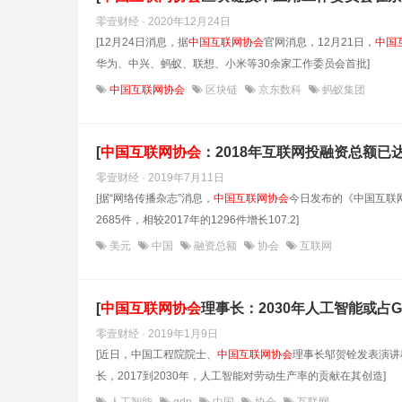
零壹财经 · 2020年12月24日
[12月24日消息，据
中国互联网协会
官网消息，12月21日，
中国
华为、中兴、蚂蚁、联想、小米等30余家工作委员会首批]
中国互联网协会
区块链
京东数科
蚂蚁集团
[
中国互联网协会
：2018年互联网投融资总额已达
零壹财经 · 2019年7月11日
[据“网络传播杂志”消息，
中国互联网协会
今日发布的《中国互联网
2685件，相较2017年的1296件增长107.2]
美元
中国
融资总额
协会
互联网
[
中国互联网协会
理事长：2030年人工智能或占GD
零壹财经 · 2019年1月9日
[近日，中国工程院院士、
中国互联网协会
理事长邬贺铨发表演讲
长，2017到2030年，人工智能对劳动生产率的贡献在其创造]