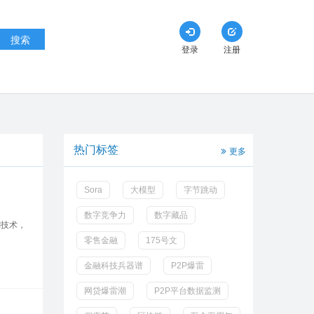
搜索
登录
注册
热门标签
更多
Sora
大模型
字节跳动
数字竞争力
数字藏品
I技术，
零售金融
175号文
金融科技兵器谱
P2P爆雷
网贷爆雷潮
P2P平台数据监测