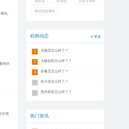
假疫苗
区块链
互金五周年
网贷风险事件
、腾讯、
机构动态
更多
永融贷怎么样了？
1
大幅创投怎么样了？
2
资案例共
多赢宝怎么样了？
3
给力贷怎么样了？
4
黑米财富怎么样了？
5
经济增
热门资讯