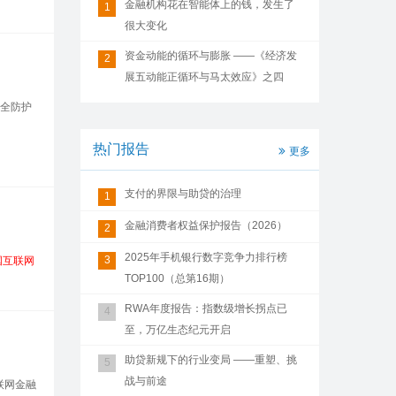
金融机构花在智能体上的钱，发生了
1
很大变化
资金动能的循环与膨胀 ——《经济发
2
展五动能正循环与马太效应》之四
全防护
热门报告
更多
支付的界限与助贷的治理
1
金融消费者权益保护报告（2026）
2
2025年手机银行数字竞争力排行榜
3
国互联网
TOP100（总第16期）
RWA年度报告：指数级增长拐点已
4
至，万亿生态纪元开启
助贷新规下的行业变局 ——重塑、挑
5
战与前途
联网金融