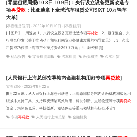
[零壹租赁周报(10.3日-10.9日)：央行设立设备更新改造专
项
再贷款
；比亚迪拿下全球汽车租赁公司SIXT 10万辆车
大单]
[零壹租赁智库] · 2022年10月10日
· [零壹智库]
[【图片】一周速览 1、央行设立设备更新改造专项
再贷款
；2、银保监会、央
行联合印发《关于推动动产和权利融资业务健康发展的指导意见》；3、久实
租赁成功获得上海市产业扶持资金267.7万元；4、融资租赁]
精品报告
零壹租赁周报
汽车租赁
融资租赁
久实租赁
[人民银行上海总部指导辖内金融机构用好专项
再贷款
]
零壹财经 · 2022年9月22日
[9月22日讯，从人民银行上海总部获悉，上海总部指导辖内金融机构积极运用
碳减排支持工具、支持煤炭清洁高效利用、科技创新、交通物流等专项
再贷款
资金，为绿色低碳、科技创新、稳链保链等重点领域和与核心环节“]
专项
再贷款
人民银行上海总部
金融机构