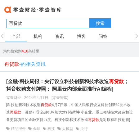
搜索
全部
机构
资讯
博客
问答
用户
为您搜索到
416
条结果
再贷款
-的相关资讯
[金融•科技周报：央行设立科技创新和技术改造
再贷款
；
抖音收购支付牌照； 阿里云内部全面推行AI编程]
零壹财经 · 2024年4月7日
· [零壹智库]
[科技创新和技术改造
再贷款
4月7日讯，中国人民银行设立科技创新和技术改
造
再贷款
，激励引导金融机构加大对科技型中小企业、重点领域技术改造和设
备更新项目的金融支持力度。科技创新和技术改造
再贷款
是对原有科技创新]
精品报告
金融
科技
大模型
央行