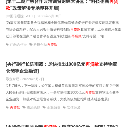
[第十二期产融合作云培训暨财经大讲堂：“科技创新
再贷
款
”政策解读专场即将开启]
[中国信通院CAICT] · 2022年5月18日
[为落实国务院常务会议精神和全国保障物流畅通促进产业链供应链稳定电视
电话会议精神，配合人民银行做好科技创新
再贷款
政策实施，工业和信息化部
近日部署在国家产融合作平台设立“科技创新
再贷款
”支持专区，向]
产融合作云
科技创新
再贷款
[央行副行长陈雨露：尽快推出1000亿元
再贷款
支持物流
仓储等企业融资]
零壹财经 · 2022年5月7日
[5月7日讯，下一阶段，如何加大稳健货币政策对实体经济的支持力度？中国
人民银行副行长陈雨露表示，一是尽快推出1000亿元
再贷款
支持物流仓储等
企业融资，加强对货运经营者帮扶，为统筹疫情防控和经济社会发展]
再贷款
物流仓储
企业融资
实体经济