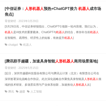
[中信证券：
人形
机器人
预热+ChatGPT接力
机器人
成市场
焦点]
零壹财经 · 2023年3月29日
[3月29日讯，中信证券研报指出，ChatGPT引领新一轮AI浪潮。我们认为，
机器人
是AI技术的重要载体。ChatGPT与
机器人
的结合，将弥补当前
机器人
在智能性、易用性、经济性上的短板，有效提升
机器人
]
chatgpt
机器人
[腾讯联手越疆，加速具身智能
人形
机器人
商用场景落地]
零壹财经 · 2025年5月15日
[近日，深圳市越疆科技股份有限公司与腾讯云计算（北京）有限责任公司在
深圳签署深化战略合作协议。此次深化战略合作聚焦具身智能及
人形
机器人
领
域的技术研发、多场景应用与产业体系创新，加速推动
人形
机器人
从]
腾讯
越疆
人工智能