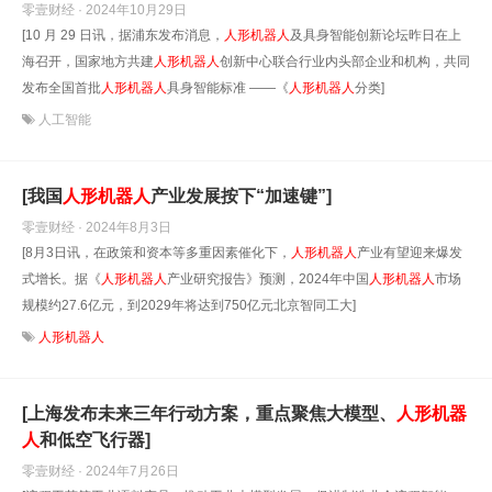
零壹财经 · 2024年10月29日
[10 月 29 日讯，据浦东发布消息，
人形
机器人
及具身智能创新论坛昨日在上
海召开，国家地方共建
人形
机器人
创新中心联合行业内头部企业和机构，共同
发布全国首批
人形
机器人
具身智能标准 ——《
人形
机器人
分类]
人工智能
[我国
人形
机器人
产业发展按下“加速键”]
零壹财经 · 2024年8月3日
[8月3日讯，在政策和资本等多重因素催化下，
人形
机器人
产业有望迎来爆发
式增长。据《
人形
机器人
产业研究报告》预测，2024年中国
人形
机器人
市场
规模约27.6亿元，到2029年将达到750亿元北京智同工大]
人形机器人
[上海发布未来三年行动方案，重点聚焦大模型、
人形
机器
人
和低空飞行器]
零壹财经 · 2024年7月26日