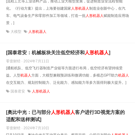
[流程工艺等工业语料产品，推动工业大模型发展，促进制造业全流程智能
化。《行动方案》提出，上海要创建国家
人形
机器人
制造业创新中心，在汽
车、电气设备生产和零部件加工等领域，打造一批
人形
机器人
赋能制造应用场
景，]
大模型
人形机器人
[国泰君安：机械板块关注低空经济和
人形
机器人
]
零壹财经 · 2024年7月11日
[通航机队、低空飞行器制造产业链等方面进行布局，低空经济有望持续受
益。人型
机器人
方面，大模型兼顾预训练和微调功能，多模态GPT助力
机器人
在交互能力、规划控制能力、泛化能力、感知能力等多方面得到极大提升。]
国泰君安
人形机器人
[奥比中光：已与部分
人形
机器人
客户进行3D视觉方案的
适配和送样测试]
零壹财经 · 2024年7月10日
[7月10日讯，奥比中光在互动平台表示，截至目前，公司已与部分
人形
机器人