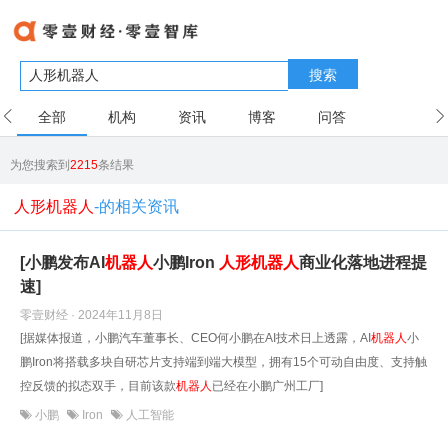
搜索
全部
机构
资讯
博客
问答
用户
为您搜索到
2215
条结果
人形机器人
-的相关资讯
[小鹏发布AI
机器人
小鹏Iron
人形
机器人
商业化落地进程提
速]
零壹财经 · 2024年11月8日
[据媒体报道，小鹏汽车董事长、CEO何小鹏在AI技术日上透露，AI
机器人
小
鹏Iron将搭载多块自研芯片支持端到端大模型，拥有15个可动自由度、支持触
控反馈的拟态双手，目前该款
机器人
已经在小鹏广州工厂]
小鹏
Iron
人工智能