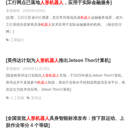
[工行网点已落地
人形
机器人
，应用于实际金融服务]
零壹财经 · 2025年4月9日
[近期，工行江苏省分行透露，其在常州落地具身
机器人
金融服务场景，成为
工行系统内首家将具身
机器人
技术应用于实际金融服务的机构。（移动支付
网）]
工商银行
[英伟达计划为
人形
机器人
推出Jetson Thor计算机]
零壹财经 · 2024年11月15日
[报道称英伟达计划面向
人形
机器人
市场，于2025年推出Jetson Thor计算机。
英伟达并不直接参与
机器人
制造，类似于谷歌向手机制造商提供安卓平台，将
其定位为技术供应商。Jetson Thor计算机]
人工智能
英伟达
[全国首批
人形
机器人
具身智能标准发布：按下肢运动、上
肢作业等分 4 个等级]