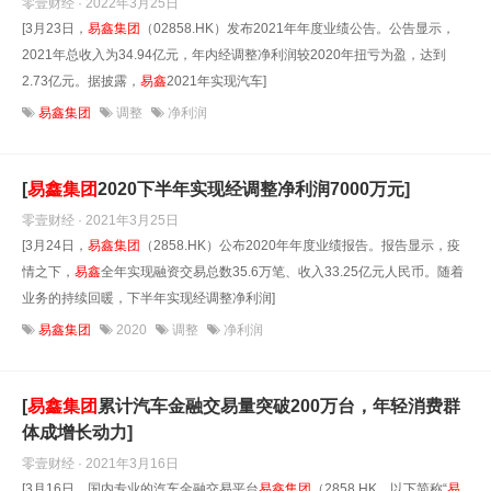
零壹财经 · 2022年3月25日
[3月23日，
易鑫
集团
（02858.HK）发布2021年年度业绩公告。公告显示，
2021年总收入为34.94亿元，年内经调整净利润较2020年扭亏为盈，达到
2.73亿元。据披露，
易鑫
2021年实现汽车]
易鑫集团
调整
净利润
[
易鑫
集团
2020下半年实现经调整净利润7000万元]
零壹财经 · 2021年3月25日
[3月24日，
易鑫
集团
（2858.HK）公布2020年年度业绩报告。报告显示，疫
情之下，
易鑫
全年实现融资交易总数35.6万笔、收入33.25亿元人民币。随着
业务的持续回暖，下半年实现经调整净利润]
易鑫集团
2020
调整
净利润
[
易鑫
集团
累计汽车金融交易量突破200万台，年轻消费群
体成增长动力]
零壹财经 · 2021年3月16日
[3月16日，国内专业的汽车金融交易平台
易鑫
集团
（2858.HK，以下简称“
易