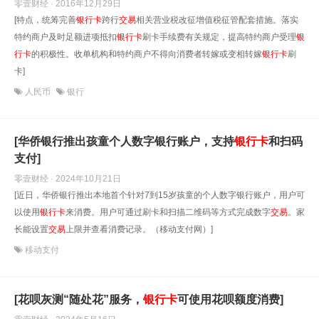
零壹财经 · 2016年12月29日
[特点，统筹完善
银行卡
跨行
交易
相关营业税改征增值税征管配套措施。落实
特约商户及时足额进项抵扣
银行卡
刷卡手续费有关规定，提高特约商户受理
银
行卡
的积极性。收单机构和特约商户不得向消费者转嫁或变相转嫁
银行卡
刷
卡]
人民币
银行
[华侨银行推出孩童个人数字银行账户，支持
银行卡
和扫码
支付]
零壹财经 · 2024年10月21日
[近日，华侨银行推出本地首个针对7到15岁孩童的个人数字银行账户，用户可
以使用
银行卡
来消费。用户可通过刷卡和扫描二维码等方式完成数字
交易
。家
长能设置
交易
上限并查看消费记录。（移动支付网）]
移动支付
[花呗灰测“随处花”服务，
银行卡
可使用花呗额度消费]