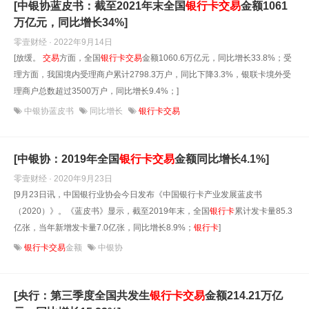
[中银协蓝皮书：截至2021年末全国
银行卡
交易
金额1061
万亿元，同比增长34%]
零壹财经 · 2022年9月14日
[放缓。
交易
方面，全国
银行卡
交易
金额1060.6万亿元，同比增长33.8%；受
理方面，我国境内受理商户累计2798.3万户，同比下降3.3%，银联卡境外受
理商户总数超过3500万户，同比增长9.4%；]
中银协蓝皮书
同比增长
银行卡交易
[中银协：2019年全国
银行卡
交易
金额同比增长4.1%]
零壹财经 · 2020年9月23日
[9月23日讯，中国银行业协会今日发布《中国银行卡产业发展蓝皮书
（2020）》。《蓝皮书》显示，截至2019年末，全国
银行卡
累计发卡量85.3
亿张，当年新增发卡量7.0亿张，同比增长8.9%；
银行卡
]
银行卡交易
金额
中银协
[央行：第三季度全国共发生
银行卡
交易
金额214.21万亿