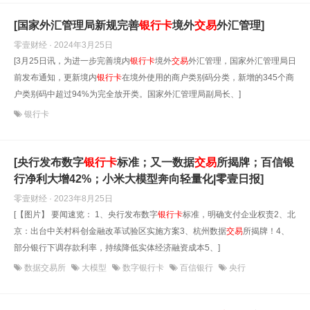
[国家外汇管理局新规完善
银行卡
境外
交易
外汇管理]
零壹财经 · 2024年3月25日
[3月25日讯，为进一步完善境内
银行卡
境外
交易
外汇管理，国家外汇管理局日
前发布通知，更新境内
银行卡
在境外使用的商户类别码分类，新增的345个商
户类别码中超过94%为完全放开类。国家外汇管理局副局长、]
银行卡
[央行发布数字
银行卡
标准；又一数据
交易
所揭牌；百信银
行净利大增42%；小米大模型奔向轻量化|零壹日报]
零壹财经 · 2023年8月25日
[【图片】 要闻速览： 1、央行发布数字
银行卡
标准，明确支付企业权责2、北
京：出台中关村科创金融改革试验区实施方案3、杭州数据
交易
所揭牌！4、
部分银行下调存款利率，持续降低实体经济融资成本5、]
数据交易所
大模型
数字银行卡
百信银行
央行