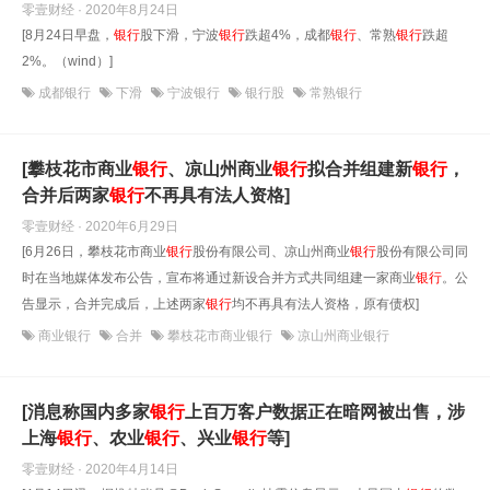
零壹财经 · 2020年8月24日
[8月24日早盘，
银行
股下滑，宁波
银行
跌超4%，成都
银行
、常熟
银行
跌超
2%。（wind）]
成都银行
下滑
宁波银行
银行股
常熟银行
[攀枝花市商业
银行
、凉山州商业
银行
拟合并组建新
银行
，
合并后两家
银行
不再具有法人资格]
零壹财经 · 2020年6月29日
[6月26日，攀枝花市商业
银行
股份有限公司、凉山州商业
银行
股份有限公司同
时在当地媒体发布公告，宣布将通过新设合并方式共同组建一家商业
银行
。公
告显示，合并完成后，上述两家
银行
均不再具有法人资格，原有债权]
商业银行
合并
攀枝花市商业银行
凉山州商业银行
[消息称国内多家
银行
上百万客户数据正在暗网被出售，涉
上海
银行
、农业
银行
、兴业
银行
等]
零壹财经 · 2020年4月14日