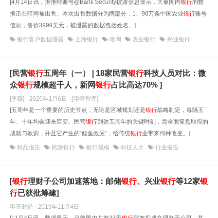
[4月14日讯，据推特账号@Bank Security披露信息显示，大量国内
银行
的数
据正在暗网被出售。本次出售数据分为两部分：1、90万条中国农业
银行
账号
信息，售价3999美元，被泄露的数据包括姓名、]
银行客户数据泄露
上海银行
暗网
农业银行
兴业银行
[民营
银行
五周年（一） | 18家民营
银行
科技人员对比：微
众
银行
规模超千人，新网
银行
占比高达70% ]
[李薇] · 2020年1月6日
· [零壹智库]
[五周年是一个重要的历史节点，无论是区域规划还是
银行
战略制定，每隔五
年、十年均会迎来巨变。民营
银行
到达五周年的关键时刻，需全面复盘取得的
成就与教训，并且它产生的“鲶鱼效应”，给传统
银行
业带来何种改变。]
精品报告
民营银行
银行规模
科技人才
行业报告
[
银行
理财子公司加速落地：邮储
银行
、兴业
银行
等12家
银
行
已获批筹建]
零壹财经 · 2019年11月4日
[11月4日讯，数据显示，目前国内共有33家
银行
宣布拟成立理财子公司。其