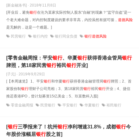
[新金融洛书] · 2018年11月8日
[开业后，避免
银行
在沦为某家实际控制人股东“自融”的现象？“监守自盗”是一
个老大难命题，对内控制度建设的要求非常高，内控虽然有据可循，
道德风险
是无解的，这是一个难题。]
民营银行
银行内控
银行同业负债
银行道德风险
[零售金融周报：平安
银行
、华夏
银行
获得香港金管局
银行
牌照，第18家民营
银行
裕民
银行
开业]
[子元] · 2019年9月29日
[【本周速览】 1、平安
银行
和华夏
银行
获得香港金融管理局
银行
牌照；2、首
家股份制
银行
理财子公司亮相；3、第18家民营
银行
裕民
银行
开业；4、捷信
推迟香港IPO，曾计划募资15亿美金；5、玖富数科入股]
零壹金融周报
民营银行
平安银行
华夏银行
裕民银行
[
银行
三季报来了！杭州
银行
净利增速31.8%，成都
银行
今
年股价涨幅居
银行
股之首]