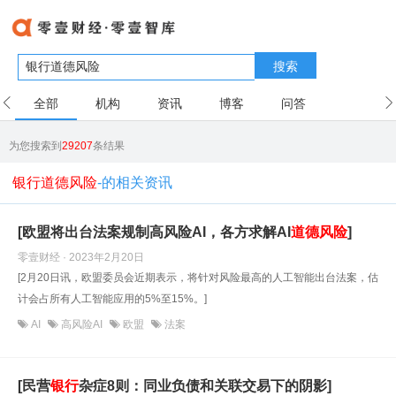
搜索
全部
机构
资讯
博客
问答
用户
为您搜索到
29207
条结果
银行道德风险
-的相关资讯
[欧盟将出台法案规制高风险AI，各方求解AI
道德风险
]
零壹财经 · 2023年2月20日
[2月20日讯，欧盟委员会近期表示，将针对风险最高的人工智能出台法案，估
计会占所有人工智能应用的5%至15%。]
AI
高风险AI
欧盟
法案
[民营
银行
杂症8则：同业负债和关联交易下的阴影]