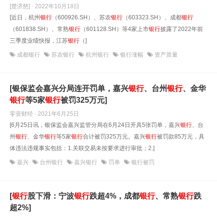
[楚济慈] · 2022年10月18日
[近日，杭州
银行
（600926.SH）、苏农
银行
（603323.SH）、成都
银行
（601838.SH）、常熟
银行
（601128.SH）等4家上市
银行
披露了2022年前
三季度业绩快报，江苏
银行
（]
成都银行
苏农银行
杭州银行
银行涨幅
资产质量
[银保监会嘉兴分局连开罚单，嘉兴
银行
、台州
银行
、金华
银行
等5家
银行
被罚325万元]
零壹财经 · 2021年6月25日
[6月25日讯，银保监会嘉兴监管分局在6月24日开具5张罚单，嘉兴
银行
、台
州
银行
、金华
银行
等5家
银行
合计被罚325万元。嘉兴
银行
被罚款85万元，具
体违法违规事实包括：1.关联交易未按要求进行审批；2.]
嘉兴
台州银行
嘉兴银行
罚单
银行被罚
[
银行
股下滑：宁波
银行
跌超4%，成都
银行
、常熟
银行
跌
超2%]