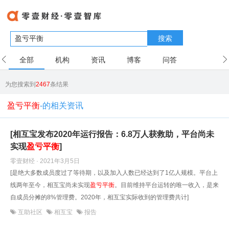
搜索
全部
机构
资讯
博客
问答
用户
为您搜索到
2467
条结果
盈亏平衡
-的相关资讯
[相互宝发布2020年运行报告：6.8万人获救助，平台尚未
实现
盈亏
平衡
]
零壹财经 · 2021年3月5日
[是绝大多数成员度过了等待期，以及加入人数已经达到了1亿人规模。平台上
线两年至今，相互宝尚未实现
盈亏
平衡
。目前维持平台运转的唯一收入，是来
自成员分摊的8%管理费。2020年，相互宝实际收到的管理费共计]
互助社区
相互宝
报告