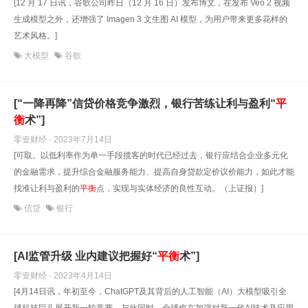
[12 月 17 日讯，谷歌公司昨日（12 月 16 日）发布博文，在发布 Veo 2 视频
生成模型之外，还增强了 Imagen 3 文生图 AI 模型，为用户带来更多花样的
艺术风格。]
大模型
谷歌
[“一降再降”信贷价格竞争激烈，银行苦练让利与盈利“
平
衡
术”]
零壹财经 · 2023年7月14日
[可取。以低利率作为单一手段揽客的时代已经过去，银行应结合企业多元化
的金融需求，提升综合金融服务能力、提高自身贷款定价议价能力，如此才能
找准让利与盈利的
平衡
点，实现与实体经济的良性互动。（上证报）]
信贷
银行
[AI监管升级 业内建议把握好“
平衡
术”]
零壹财经 · 2023年4月14日
[4月14日讯，年初至今，ChatGPT及其背后的人工智能（AI）大模型吸引全
球科技巨头展开新一轮竞赛。与此同时，全球也在加强对新一代AI技术及应用