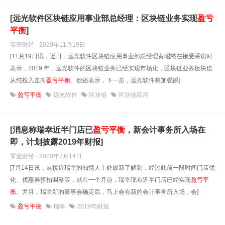
[远光软件区块链应用事业部总经理：区块链业务实现
盈亏
平衡
]
零壹财经 · 2020年11月19日
[11月19日讯，近日，远光软件区块链应用事业部总经理黄昭慈在接受采访时
表示，2019 年，远光软件的区块链业务已经实现市场化，区块链业务板块也
从纯投入走向
盈亏
平衡
。他还表示，下一步，远光软件将加强跟]
盈亏平衡
远光软件
区块链
区块链应用
[消息称瑞幸近半门店已
盈亏
平衡
，新会计事务所入场在
即，计划披露2019年财报]
零壹财经 · 2020年7月14日
[7月14日讯，从接近瑞幸的知情人士处最新了解到，经过此前一段时间门店优
化、优惠券折扣调整等，就在一个月前，瑞幸现有近半门店已经实现
盈亏
平
衡
。并且，瑞幸新的董事会确定后，马上会有新的会计事务所入场，会]
盈亏平衡
瑞幸
2019年财报