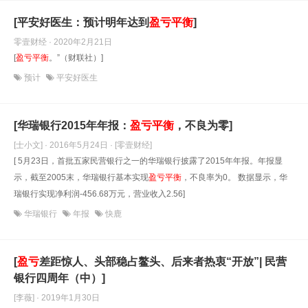
[平安好医生：预计明年达到
盈亏
平衡
]
零壹财经 · 2020年2月21日
[
盈亏
平衡
。”（财联社）]
预计
平安好医生
[华瑞银行2015年年报：
盈亏
平衡
，不良为零]
[士小文] · 2016年5月24日
· [零壹财经]
[ 5月23日，首批五家民营银行之一的华瑞银行披露了2015年年报。年报显
示，截至2005末，华瑞银行基本实现
盈亏
平衡
，不良率为0。 数据显示，华
瑞银行实现净利润-456.68万元，营业收入2.56]
华瑞银行
年报
快鹿
[
盈亏
差距惊人、头部稳占鳌头、后来者热衷“开放”| 民营
银行四周年（中）]
[李薇] · 2019年1月30日