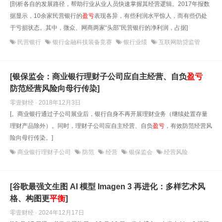
[剖析各自的发展路径，帮助行业从业人员快速掌握其经营逻辑。2017年报数
据显示，10余家民营银行的
盈亏
表现各异，有些利润水平惊人，而有些仍处
于亏损状态。其中，微众、网商两家“头部”民营银行的净利润，占据]
民营银行
银行金融科技装备竞赛
银行业绩
互联网助贷监管
[银保监会：商业银行理财子公司应自主经营、自负
盈亏
防范经营风险向母行传染]
零壹财经 · 2018年12月3日
[。商业银行通过子公司展业后，银行自身不再开展理财业务（继续处置存量
理财产品除外）。同时，理财子公司应自主经营、自负
盈亏
，有效防范经营风
险向母行传染。]
商业银行理财子公司
防范
经营
银保监会
经营风险
[谷歌最强文生图 AI 模型 Imagen 3 再进化：多样艺术风
格、构图更
平衡
]
零壹财经 · 2024年12月17日