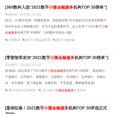
[360数科入选“2021数字
小微金融
服务
机构TOP 30榜单”]
零壹财经 · 2022年1月18日
[近日，以“数字发展：构建新格局、构筑新优势”为主题的2022零壹智库数字
经济年会在上海隆重召开。作为大会的重要环节，会上发布了“2021数字
小微
金融
服务
机构TOP 30榜单”。360数科凭借在小微]
360数科
数字小微金融榜单
数字小微金融
[零壹智库发布“2021数字
小微金融
服务
机构TOP 30榜单”]
零壹财经 · 2022年1月13日
[价值线》杂志发布了“2021数字
小微金融
服务
机构TOP 30榜单”。建设银行、
宁波银行、台州银行、泰隆银行、亿联银行、百信银行、众邦银行、百融云
创、东方微银、度小满金融、金蝶信科、平安普惠、狮桥融资租赁]
数字科技兵器谱榜单
2021数字
小微金融服务
机构榜单
[案例征集！2021数字
小微金融
服务
机构TOP 30评选正式