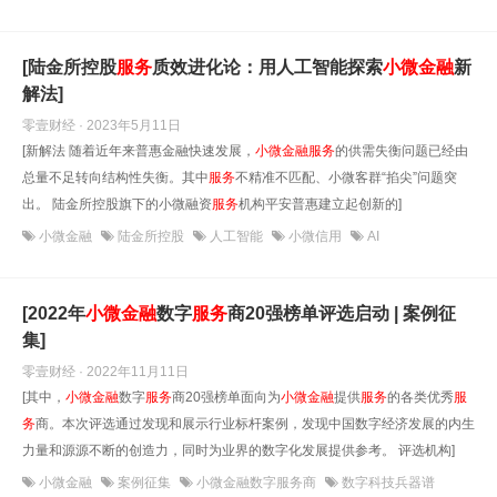
[陆金所控股
服务
质效进化论：用人工智能探索
小微金融
新
解法]
零壹财经 · 2023年5月11日
[新解法 随着近年来普惠金融快速发展，
小微金融
服务
的供需失衡问题已经由
总量不足转向结构性失衡。其中
服务
不精准不匹配、小微客群“掐尖”问题突
出。 陆金所控股旗下的小微融资
服务
机构平安普惠建立起创新的]
小微金融
陆金所控股
人工智能
小微信用
AI
[2022年
小微金融
数字
服务
商20强榜单评选启动 | 案例征
集]
零壹财经 · 2022年11月11日
[其中，
小微金融
数字
服务
商20强榜单面向为
小微金融
提供
服务
的各类优秀
服
务
商。本次评选通过发现和展示行业标杆案例，发现中国数字经济发展的内生
力量和源源不断的创造力，同时为业界的数字化发展提供参考。 评选机构]
小微金融
案例征集
小微金融数字服务商
数字科技兵器谱