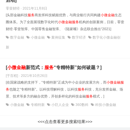
启动]
零壹财经 · 2021年11月8日
[头部金融科技
服务
商发挥科技赋能优势，与商业银行共同构建
小微金融
生态
圈体系。为了全面展现数字化时代
小微金融
服务
机构的创新案例，日前，零壹
财经·零壹智库、中国零售金融智库、《陆家嘴》杂志联合推出“2021]
数字金融
小微金融
案例征集
数字经济
数字化小微金融创
新
[
小微金融
新范式：
服务
“专精特新”如何破题？]
[于百程] · 2021年10月26日
[在国家战略的支持下，“专精特新”正成为中小企业的发展方向，而
小微金融
服
务
也随之“专精特新”。以科技理解科技，以科技
服务
科技，充分发挥金融、场
景、技术等多方的融合优势，开创多样化的科技金融
服务
模式，]
小微金融
专精特新
小巨人企业
360数科
科技小微金融
<<<点击查看更多搜索结果>>>