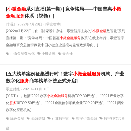
[
小微金融
系列直播(第一期) | 竞争格局——中国普惠
小微
金融
服务
体系（视频）]
[李薇] · 2022年7月28日
· [零壹智库]
[2022年7月22日，由《陆家嘴》杂志、零壹智库主办的“
小微金融
数智化”系列
直播第一期：“竞争格局：中国普惠
小微金融
服务
体系”在线上举行，零壹智库
金融组研究总监李薇就中国小微企业规模与监管政策导向、]
小微金融数智化
小微金融
壹直播
[五大榜单案例征集进行时！数字
小微金融
服务
机构、产业
数字化
服务
商等榜单评选正式开启]
零壹财经 · 2021年11月16日
[01DTI），包括“2021数字
小微金融
服务
机构TOP 30评选” 、 “2021产业数字
化
服务
商TOP 50评选” 、 “2021金融信创领航企业TOP 20评选”、 “2021保险
数字化应用机构]
绿色金融
金融信创
产业数字化
数字小微金融
数字科技兵器
谱