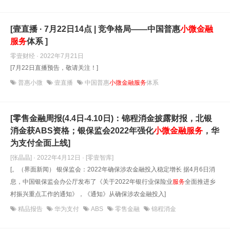
[壹直播 · 7月22日14点 | 竞争格局——中国普惠
小微金融
服务
体系 ]
零壹财经 · 2022年7月21日
[7月22日直播预告，敬请关注！]
普惠小微
壹直播
中国普惠
小微金融服务
体系
[零售金融周报(4.4日-4.10日)：锦程消金披露财报，北银
消金获ABS资格；银保监会2022年强化
小微金融
服务
，华
为支付全面上线]
[张晶晶] · 2022年4月12日
· [零壹智库]
[。（界面新闻） 银保监会：2022年确保涉农金融投入稳定增长 据4月6日消
息，中国银保监会办公厅发布了《关于2022年银行业保险业
服务
全面推进乡
村振兴重点工作的通知》，《通知》从确保涉农金融投入]
精品报告
华为支付
ABS
零售金融
锦程消金