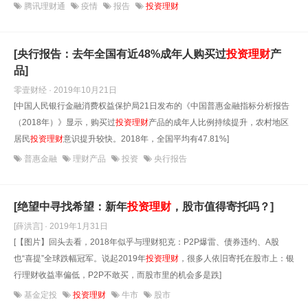
腾讯理财通
疫情
报告
投资理财
[央行报告：去年全国有近48%成年人购买过
投资理财
产
品]
零壹财经 · 2019年10月21日
[中国人民银行金融消费权益保护局21日发布的《中国普惠金融指标分析报告
（2018年）》显示，购买过
投资理财
产品的成年人比例持续提升，农村地区
居民
投资理财
意识提升较快。2018年，全国平均有47.81%]
普惠金融
理财产品
投资
央行报告
[绝望中寻找希望：新年
投资理财
，股市值得寄托吗？]
[薛洪言] · 2019年1月31日
[【图片】回头去看，2018年似乎与理财犯克：P2P爆雷、债券违约、A股
也“喜提”全球跌幅冠军。说起2019年
投资理财
，很多人依旧寄托在股市上：银
行理财收益率偏低，P2P不敢买，而股市里的机会多是跌]
基金定投
投资理财
牛市
股市