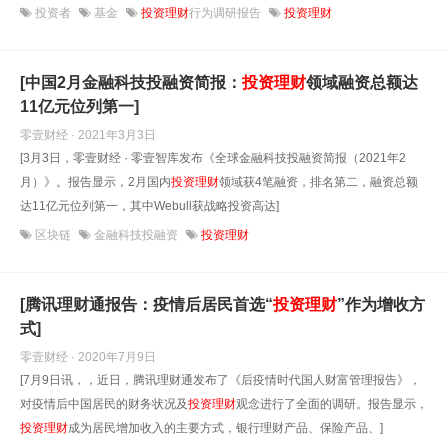
投资者
基金
投资理财
行为调研报告
投资理财
[中国2月金融科技投融资简报：
投资理财
领域融资总额达
11亿元位列第一]
零壹财经 · 2021年3月3日
[3月3日，零壹财经 · 零壹智库发布《全球金融科技投融资简报（2021年2
月）》。报告显示，2月国内
投资理财
领域获4笔融资，排名第二，融资总额
达11亿元位列第一，其中Webull获战略投资高达]
区块链
金融科技投融资
投资理财
[腾讯理财通报告：疫情后居民首选“
投资理财
”作为增收方
式]
零壹财经 · 2020年7月9日
[7月9日讯，，近日，腾讯理财通发布了《后疫情时代国人财富管理报告》，
对疫情后中国居民的财务状况及
投资理财
观念进行了全面的调研。报告显示，
投资理财
成为居民增加收入的主要方式，银行理财产品、保险产品、]