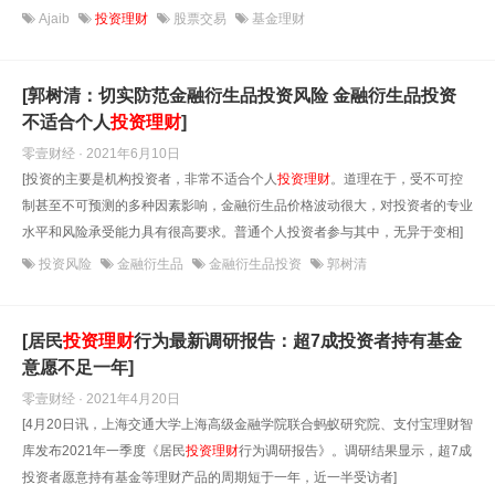
Ajaib
投资理财
股票交易
基金理财
[郭树清：切实防范金融衍生品投资风险 金融衍生品投资
不适合个人
投资理财
]
零壹财经 · 2021年6月10日
[投资的主要是机构投资者，非常不适合个人
投资理财
。道理在于，受不可控
制甚至不可预测的多种因素影响，金融衍生品价格波动很大，对投资者的专业
水平和风险承受能力具有很高要求。普通个人投资者参与其中，无异于变相]
投资风险
金融衍生品
金融衍生品投资
郭树清
[居民
投资理财
行为最新调研报告：超7成投资者持有基金
意愿不足一年]
零壹财经 · 2021年4月20日
[4月20日讯，上海交通大学上海高级金融学院联合蚂蚁研究院、支付宝理财智
库发布2021年一季度《居民
投资理财
行为调研报告》。调研结果显示，超7成
投资者愿意持有基金等理财产品的周期短于一年，近一半受访者]