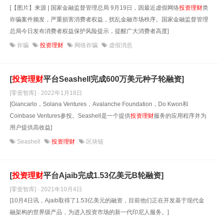
[【图片】来源 | 国家金融监督管理总局 9月19日，因最近虚假网络
投资理财
类
诈骗案件频发，严重损害消费者权益，扰乱金融市场秩序。国家金融监督管理
总局今日发布消费者权益保护风险提示，提醒广大消费者高度]
诈骗
投资理财
网络诈骗
虚假消息
[
投资理财
平台Seashell完成600万美元种子轮融资]
[零壹智库] · 2022年1月18日
[Giancarlo，Solana Ventures，Avalanche Foundation，Do Kwon和
Coinbase Ventures参投。Seashell是一个提供
投资理财
服务的应用程序并为
用户提供高收益]
Seashell
投资理财
区块链
[
投资理财
平台Ajaib完成1.53亿美元B轮融资]
[零壹智库] · 2021年10月4日
[10月4日讯，Ajaib取得了1.53亿美元的融资，目前他们正在开发基于现代金
融架构的世界级产品，为进入投资市场的新一代印尼人服务。]