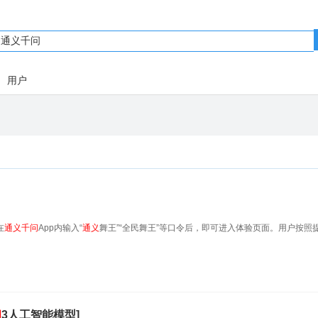
用户
在
通义
千
问
App内输入“
通义
舞王”“全民舞王”等口令后，即可进入体验页面。用户按照
问
3人工智能模型]