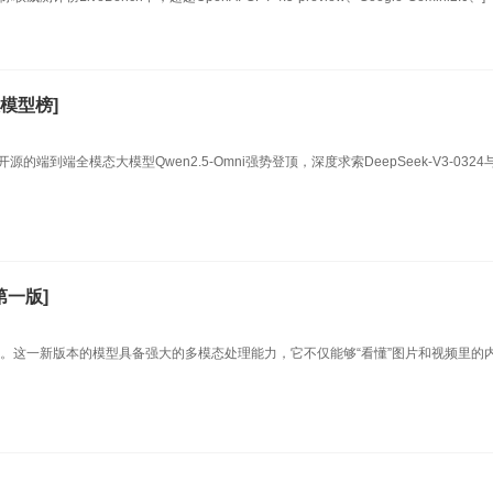
模型榜]
开源的端到端全模态大模型Qwen2.5-Omni强势登顶，深度求索DeepSeek-V3-032
第一版]
一版。这一新版本的模型具备强大的多模态处理能力，它不仅能够“看懂”图片和视频里的