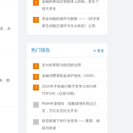
金融机构花在智能体上的钱，发生了
1
很大变化
资金动能的循环与膨胀 ——《经济发
2
展五动能正循环与马太效应》之四
冠军，并
热门报告
更多
支付的界限与助贷的治理
1
金融消费者权益保护报告（2026）
2
文本、图
2025年手机银行数字竞争力排行榜
3
TOP100（总第16期）
RWA年度报告：指数级增长拐点已
4
至，万亿生态纪元开启
助贷新规下的行业变局 ——重塑、挑
5
战与前途