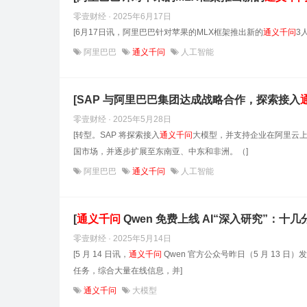
零壹财经 · 2025年6月17日
[6月17日讯，阿里巴巴针对苹果的MLX框架推出新的
通义
千
问
3
阿里巴巴
通义千问
人工智能
[SAP 与阿里巴巴集团达成战略合作，探索接入
零壹财经 · 2025年5月28日
[转型。SAP 将探索接入
通义
千
问
大模型，并支持企业在阿里云上部署
国市场，并逐步扩展至东南亚、中东和非洲。（]
阿里巴巴
通义千问
人工智能
[
通义
千
问
Qwen 免费上线 AI“深入研究”：十
零壹财经 · 2025年5月14日
[5 月 14 日讯，
通义
千
问
Qwen 官方公众号昨日（5 月 13 日
任务，综合大量在线信息，并]
通义千问
大模型