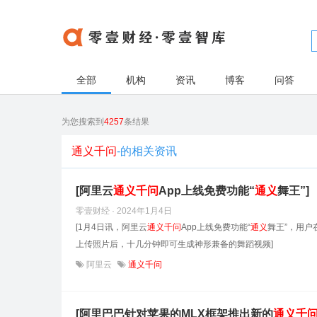
全部
机构
资讯
博客
问答
为您搜索到
4257
条结果
通义千问
-的相关资讯
[阿里云
通义
千
问
App上线免费功能“
通义
舞王”]
零壹财经 · 2024年1月4日
[1月4日讯，阿里云
通义
千
问
App上线免费功能“
通义
舞王”，用户
上传照片后，十几分钟即可生成神形兼备的舞蹈视频]
阿里云
通义千问
[阿里巴巴针对苹果的MLX框架推出新的
通义
千