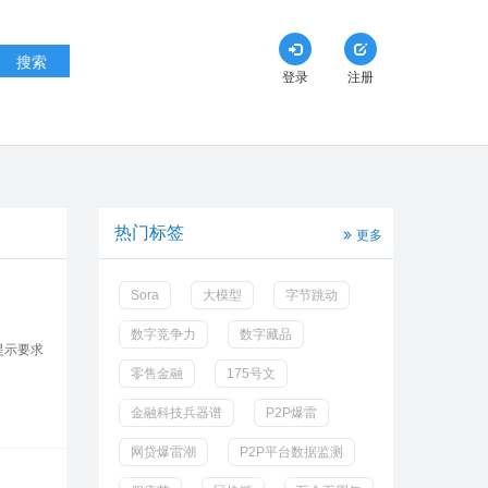
搜索
登录
注册
热门标签
更多
Sora
大模型
字节跳动
数字竞争力
数字藏品
提示要求
零售金融
175号文
金融科技兵器谱
P2P爆雷
网贷爆雷潮
P2P平台数据监测