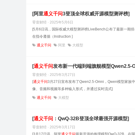
[阿里
通义
千
问
3登顶全球权威开源模型测评榜]
零壹财经 · 2025年5月6日
[5月6日讯，国际权威大模型测评榜LiveBench公布了最新一
在指令遵循（Instruction ]
通义千问
阿里
大模型
[
通义
千
问
发布新一代端到端旗舰模型Qwen2.5-Om
零壹财经 · 2025年3月27日
[
通义
千
问
3月27日宣布发布了Qwen2.5-Omni，Qwen
像、音频和视频等多种输入形式，并通过实时流式]
通义千问
大模型
[
通义
千
问
：QwQ-32B登顶全球最强开源模型]
零壹财经 · 2025年3月17日
[3月17日讯，阿里
通义
千
问
最新开源的推理模型QwQ-32B，在国际权威测评