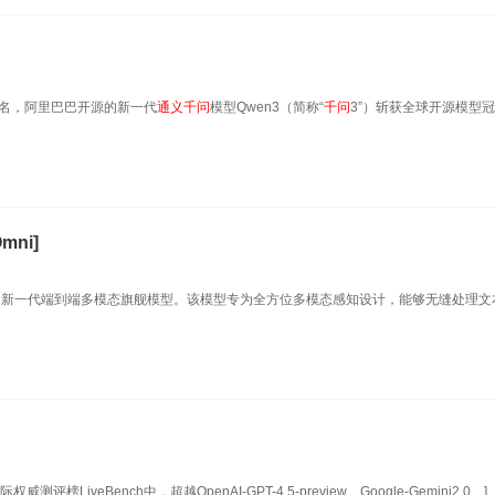
期排名，阿里巴巴开源的新一代
通义
千
问
模型Qwen3（简称“
千
问
3”）斩获全球开源模型
ni]
模型家族中新一代端到端多模态旗舰模型。该模型专为全方位多模态感知设计，能够无缝处理
榜LiveBench中，超越OpenAI-GPT-4.5-preview、Google-Gemini2.0、]