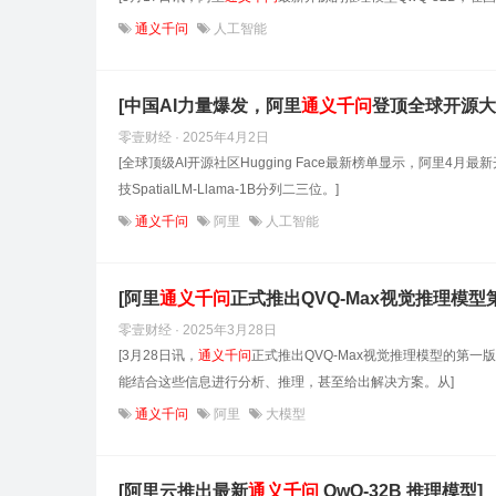
通义千问
人工智能
[中国AI力量爆发，阿里
通义
千
问
登顶全球开源大
零壹财经 · 2025年4月2日
[全球顶级AI开源社区Hugging Face最新榜单显示，阿里4月最新
技SpatialLM-Llama-1B分列二三位。]
通义千问
阿里
人工智能
[阿里
通义
千
问
正式推出QVQ-Max视觉推理模型
零壹财经 · 2025年3月28日
[3月28日讯，
通义
千
问
正式推出QVQ-Max视觉推理模型的第
能结合这些信息进行分析、推理，甚至给出解决方案。从]
通义千问
阿里
大模型
[阿里云推出最新
通义
千
问
QwQ-32B 推理模型]