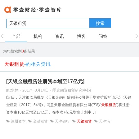
搜索
全部
机构
资讯
博客
问答
用户
为您搜索到
3
条结果
天银租赁
-的相关资讯
[天银金融租赁注册资本增至17亿元]
[纪水婷] · 2017年8月14日
· [零壹融资租赁研究中心]
[近日，天津银监局批复《天银金融租赁有限公司关于增资扩股的请示》(天银
金租发〔2017〕54号)，同意天银金融租赁有限公司(下称“
天银租赁
”)将注册
资本由10亿元增至17亿元。在本次7亿元增资计划中，]
注册资本
金融租赁
天津银行
天银租赁
天津港