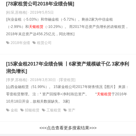
[78家租赁公司2018年业绩合辑]
[杜琛,苏格格] · 2019年5月5日
[兴业金租（-5.03%）和华融金租（-5.72%）。剩余2家为中信金租
（-2.99%）和
天银租赁
（-10.29%）。 而2017年总资产负增长的农银租赁，
2018年末总资产达456.25亿元，同比增长]
2018年业绩
租赁公司
[15家金租2017年业绩合辑 丨6家资产规模破千亿 3家净利
润负增长]
[李梦,苏格格] · 2018年3月30日
· [零壹租赁]
[山西金融租赁（51.99%）。 15家金租公司2017年财务情况【图片】 来源：
零壹租赁整理。 注：* 资产回报率=净利润/总资产。 *
天银租赁
于2016年
10月18日开业，故相关数据缺失。 3家]
金租
招银租赁
工银租赁
资产
<<<点击查看更多搜索结果>>>