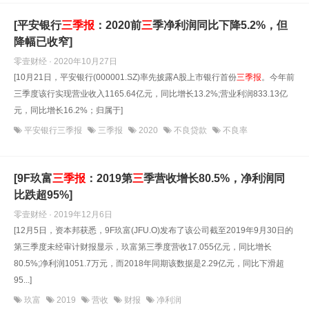
[平安银行
三
季报
：2020前
三
季净利润同比下降5.2%，但
降幅已收窄]
零壹财经 · 2020年10月27日
[10月21日，平安银行(000001.SZ)率先披露A股上市银行首份
三
季报
。今年前
三季度该行实现营业收入1165.64亿元，同比增长13.2%;营业利润833.13亿
元，同比增长16.2%；归属于]
平安银行三季报
三季报
2020
不良贷款
不良率
[9F玖富
三
季报
：2019第
三
季营收增长80.5%，净利润同
比跌超95%]
零壹财经 · 2019年12月6日
[12月5日，资本邦获悉，9F玖富(JFU.O)发布了该公司截至2019年9月30日的
第三季度未经审计财报显示，玖富第三季度营收17.055亿元，同比增长
80.5%;净利润1051.7万元，而2018年同期该数据是2.29亿元，同比下滑超
95...]
玖富
2019
营收
财报
净利润