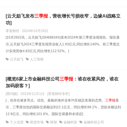
[云天励飞发布
三
季报
，营收增长亏损收窄，边缘AI战略立
功]
零壹财经 · 2024年10月29日
[10月29日讯，云天励飞(SH688343)发布2024年第三季度业绩报告。报告显
示,云天励飞2024三季度实现营业收入1.93亿元,同比增长140%。前三季度总
计实现营收4.83亿元,同比增长112.52%。]
云天励飞
人工智能
[概览6家上市金融科技公司
三
季报
：谁在收紧风控，谁在
加码获客？]
[黑玛丽] · 2023年12月1日
· [零壹财经专栏]
[，也存在诸多亮点。信也、嘉银的海外业务均呈稳定发展的态势。
三
季报
显
示，三季度信也的国际交易额达到22.1亿元，同比增长99.1%，贷款余额达到
12.9亿元，同比增长101.6%。国际交易量和未偿还]
个人信贷
助贷市场
财报
金融科技
金融科技公司